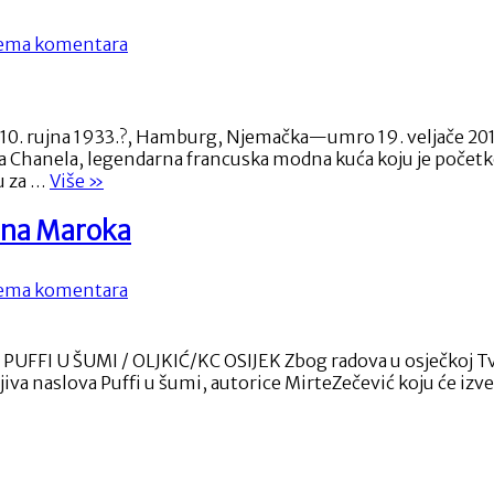
u
nizu
na
ema komentara
na
Karl
festivalu
Lagerfeld
Melodije
kralj
Hrvatskog
mode
n 10. rujna 1933.?, Hamburg, Njemačka—umro 19. veljače 2019
juga
ja Chanela, legendarna francuska modna kuća koju je početk
“Karl
u za …
Više
»
Lagerfeld
kralj
Dana Maroka
mode”
na
ema komentara
Osječko
ljeto
kulture
FI U ŠUMI / OLJKIĆ/KC OSIJEK Zbog radova u osječkoj Tvrđi
,vikend
iva naslova Puffi u šumi, autorice MirteZečević koju će izve
u
znaku
Dana
Maroka