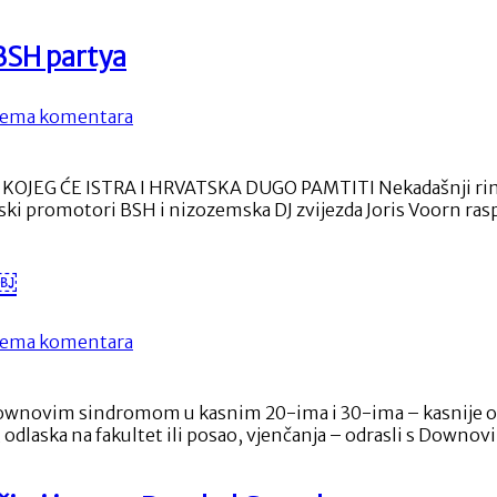
 BSH partya
na
ema komentara
Spektakularni
prizori
iz
KOJEG ĆE ISTRA I HRVATSKA DUGO PAMTITI Nekadašnji rim
Cave
ski promotori BSH i nizozemska DJ zvijezda Joris Voorn raspl
Romane
i
BSH
m￼
partya
na
ema komentara
Odrasle
osobe
s
ownovim sindromom u kasnim 20-ima i 30-ima – kasnije od nj
Downovim
a, odlaska na fakultet ili posao, vjenčanja – odrasli s Dow
sindromom
￼