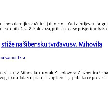
Melodije
jesmu
hrvatskog
nas
juga
ojom
đunarodni
olazi
n
a
popularnijim kućnim ljubimcima. Oni zahtijevaju brigu i ma
čaka
elodije
e obilježava 8. kolovoza, prilika je da se prisjetimo kako 
rvatskog
uga”
, stiže na šibensku tvrđavu sv. Mihovila
na
a komentara
Josipa
Lisac,
naša
 tvrđavu sv. Mihovila u utorak, 9. kolovoza. Glazbenica će na
najveća
i ovoga puta dolazi u pratnji svog benda, a publiku će prove
glazbena
diva,
stiže
na
šibensku
tvrđavu