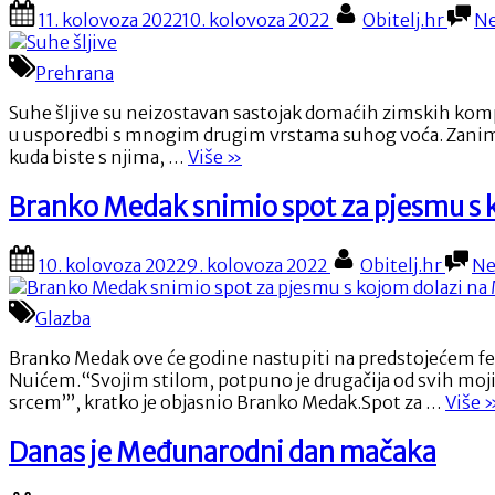
Posted
By
11. kolovoza 2022
10. kolovoza 2022
Obitelj.hr
N
znaku
on
Dana
Maroka”
Prehrana
Suhe šljive su neizostavan sastojak domaćih zimskih kompo
u usporedbi s mnogim drugim vrstama suhog voća. Zanimlj
“Suhe
kuda biste s njima, …
Više
»
šljive”
Branko Medak snimio spot za pjesmu s k
Posted
By
10. kolovoza 2022
9. kolovoza 2022
Obitelj.hr
Ne
on
Glazba
Branko Medak ove će godine nastupiti na predstojećem fe
Nuićem.“Svojim stilom, potpuno je drugačija od svih mojih 
“
srcem’”, kratko je objasnio Branko Medak.Spot za …
Više
M
s
Danas je Međunarodni dan mačaka
s
z