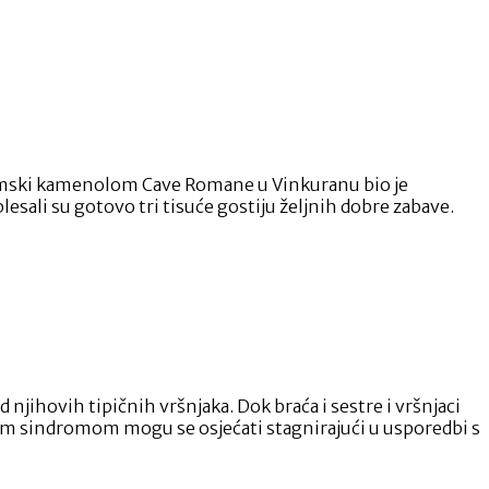
ski kamenolom Cave Romane u Vinkuranu bio je
esali su gotovo tri tisuće gostiju željnih dobre zabave.
ihovih tipičnih vršnjaka. Dok braća i sestre i vršnjaci
novim sindromom mogu se osjećati stagnirajući u usporedbi s