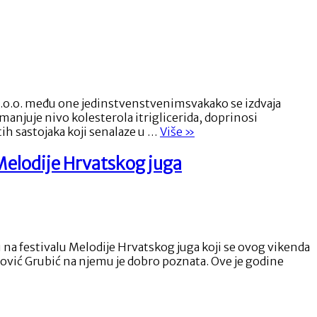
 d.o.o. među one jedinstvenstvenimsvakako se izdvaja
anjuje nivo kolesterola itriglicerida, doprinosi
“Revolucionarni
ih sastojaka koji senalaze u …
Više
»
prirodni
suplement
 Melodije Hrvatskog juga
koji
čisti
jetru
–
Detobel
Complex”
a festivalu Melodije Hrvatskog juga koji se ovog vikenda
nović Grubić na njemu je dobro poznata. Ove je godine