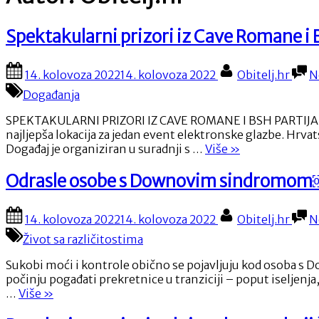
Spektakularni prizori iz Cave Romane i
Posted
By
14. kolovoza 2022
14. kolovoza 2022
Obitelj.hr
N
on
Događanja
SPEKTAKULARNI PRIZORI IZ CAVE ROMANE I BSH PARTIJA 
najljepša lokacija za jedan event elektronske glazbe. Hrvat
“Spektakularni
Događaj je organiziran u suradnji s …
Više
»
prizori
iz
Odrasle osobe s Downovim sindromo
Cave
Romane
Posted
By
14. kolovoza 2022
14. kolovoza 2022
Obitelj.hr
N
i
on
BSH
Život sa različitostima
partya”
Sukobi moći i kontrole obično se pojavljuju kod osoba s D
počinju pogađati prekretnice u tranziciji – poput iseljenj
“Odrasle
…
Više
»
osobe