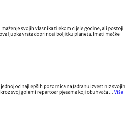
ženje svojih vlasnika tijekom cijele godine, ali postoji
ova ljupka vrsta doprinosi boljitku planeta. Imati mačke
 jednoj od najljepših pozornica na Jadranu izvest niz svojih
“J
sti kroz svoj golemi repertoar pjesama koji obuhvaća …
Više
Li
na
na
gl
di
st