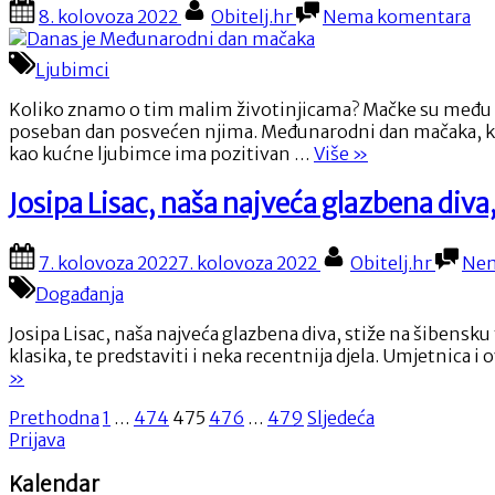
Posted
By
na
8. kolovoza 2022
Obitelj.hr
Nema komentara
p
on
Da
s
je
k
Ljubimci
Me
d
da
n
Koliko znamo o tim malim životinjicama? Mačke su među naj
ma
M
poseban dan posvećen njima. Međunarodni dan mačaka, koji s
h
“Danas
kao kućne ljubimce ima pozitivan …
Više
»
j
je
Međunarodni
Josipa Lisac, naša najveća glazbena diva
dan
mačaka”
Posted
By
7. kolovoza 2022
7. kolovoza 2022
Obitelj.hr
Nem
on
Događanja
Josipa Lisac, naša najveća glazbena diva, stiže na šibensku
klasika, te predstaviti i neka recentnija djela. Umjetnica 
»
Brojevi
Prethodna
1
…
474
475
476
…
479
Sljedeća
Prijava
stranica
Kalendar
objava