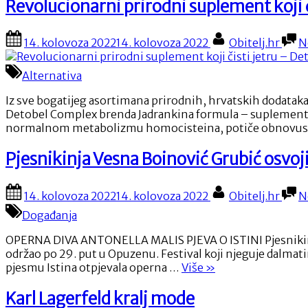
s
Revolucionarni prirodni suplement koji 
Downovim
sindromom
Posted
By
14. kolovoza 2022
14. kolovoza 2022
Obitelj.hr
N
￼”
on
Alternativa
Iz sve bogatijeg asortimana prirodnih, hrvatskih dodataka
Detobel Complex brenda Jadrankina formula – suplementkoj
normalnom metabolizmu homocisteina, potiče obnovustanica
Pjesnikinja Vesna Boinović Grubić osvoji
Posted
By
14. kolovoza 2022
14. kolovoza 2022
Obitelj.hr
N
on
Događanja
OPERNA DIVA ANTONELLA MALIS PJEVA O ISTINI Pjesnikinja V
održao po 29. put u Opuzenu. Festival koji njeguje dalmat
“Pjesnikinja
pjesmu Istina otpjevala operna …
Više
»
Vesna
Boinović
Karl Lagerfeld kralj mode