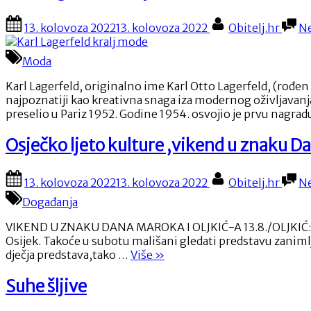
Grubić
osvojila
Posted
By
13. kolovoza 2022
13. kolovoza 2022
Obitelj.hr
N
je
on
četvrtu
nagradu
Moda
u
nizu
Karl Lagerfeld, originalno ime Karl Otto Lagerfeld, (rođe
na
najpoznatiji kao kreativna snaga iza modernog oživljavan
festivalu
preselio u Pariz 1952. Godine 1954. osvojio je prvu nagrad
Melodije
Hrvatskog
Osječko ljeto kulture ,vikend u znaku 
juga”
Posted
By
13. kolovoza 2022
13. kolovoza 2022
Obitelj.hr
N
on
Događanja
VIKEND U ZNAKU DANA MAROKA I OLJKIĆ-A 13.8./OLJKIĆ: PUF
Osijek. Takoće u subotu mališani gledati predstavu zanimlj
“Osječko
dječja predstava,tako …
Više
»
ljeto
kulture
Suhe šljive
,vikend
u