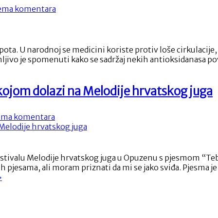
na
ema komentara
Suhe
šljive
ta. U narodnoj se medicini koriste protiv loše cirkulacije,
ivo je spomenuti kako se sadržaj nekih antioksidanasa pov
ojom dolazi na Melodije hrvatskog juga
na
ma komentara
Branko
Medak
snimio
spot
stivalu Melodije hrvatskog juga u Opuzenu s pjesmom “Tebi
za
pjesama, ali moram priznati da mi se jako sviđa. Pjesma je ž
pjesmu
Branko
»
s
edak
kojom
nimio
dolazi
pot
na
a