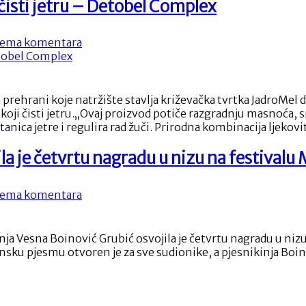
čisti jetru – Detobel Complex
na
ema komentara
Revolucionarni
prirodni
suplement
koji
 prehrani koje natržište stavlja križevačka tvrtka JadroMel
čisti
i čisti jetru.„Ovaj proizvod potiče razgradnju masnoća, sm
jetru
 jetre i regulira rad žuči. Prirodna kombinacija ljekovit
–
Detobel
la je četvrtu nagradu u nizu na festivalu
Complex
na
ema komentara
Pjesnikinja
Vesna
Boinović
esna Boinović Grubić osvojila je četvrtu nagradu u nizu n
Grubić
insku pjesmu otvoren je za sve sudionike, a pjesnikinja Boi
osvojila
je
četvrtu
nagradu