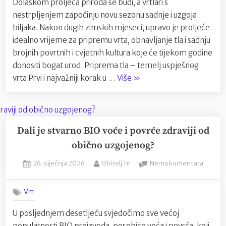
Dolaskom proljeća priroda se budi, a vrtlari s
priprem
nestrpljenjem započinju novu sezonu sadnje i uzgoja
tla:
Početak
biljaka. Nakon dugih zimskih mjeseci, upravo je proljeće
nove
idealno vrijeme za pripremu vrta, obnavljanje tla i sadnju
vrtlarsk
brojnih povrtnih i cvjetnih kultura koje će tijekom godine
sezone
donositi bogat urod. Priprema tla – temelj uspješnog
“Proljetna
vrta Prvi i najvažniji korak u …
Više
»
sadnja
vrta
i
priprema
Dali je stvarno BIO voće i povrće zdraviji od
tla:
obično uzgojenog?
Početak
Posted
By
na
26. siječnja 2026
Obitelj.hr
Nema komentara
nove
on
Dali
vrtlarske
je
sezone”
Vrt
stvarn
BIO
U posljednjem desetljeću svjedočimo sve većoj
voće
popularnosti BIO proizvoda, posebice voća i povrća, koji