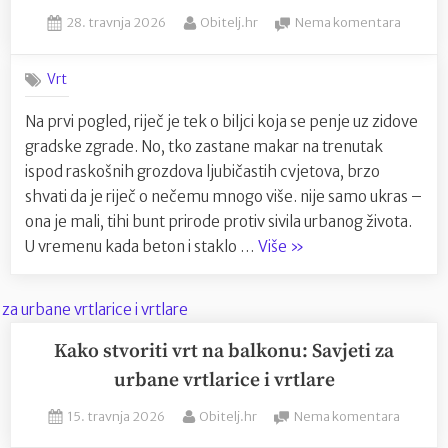
izuzetnim
Posted
By
na
28. travnja 2026
Obitelj.hr
Nema komentara
zdravstvenim
on
Kolumn
prednostima”
Ljepota
Vrt
koja
osvaja
Na prvi pogled, riječ je tek o biljci koja se penje uz zidove
fasade
gradske zgrade. No, tko zastane makar na trenutak
i
prolazn
ispod raskošnih grozdova ljubičastih cvjetova, brzo
shvati da je riječ o nečemu mnogo više. nije samo ukras –
ona je mali, tihi bunt prirode protiv sivila urbanog života.
“Kolumna:
U vremenu kada beton i staklo …
Više
»
Ljepota
koja
osvaja
fasade
Kako stvoriti vrt na balkonu: Savjeti za
i
urbane vrtlarice i vrtlare
prolaznike”
Posted
By
na
15. travnja 2026
Obitelj.hr
Nema komentara
on
Kako