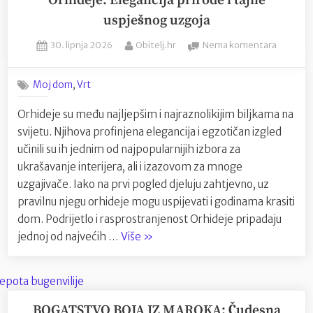
Orhideje: Elegancija prirode i tajne
uspješnog uzgoja
Posted
By
na
30. lipnja 2026
Obitelj.hr
Nema komentara
on
Orhideje
Eleganci
,
Moj dom
Vrt
prirode
i
Orhideje su među najljepšim i najraznolikijim biljkama na
tajne
svijetu. Njihova profinjena elegancija i egzotičan izgled
uspješn
uzgoja
učinili su ih jednim od najpopularnijih izbora za
ukrašavanje interijera, ali i izazovom za mnoge
uzgajivače. Iako na prvi pogled djeluju zahtjevno, uz
pravilnu njegu orhideje mogu uspijevati i godinama krasiti
dom. Podrijetlo i rasprostranjenost Orhideje pripadaju
“Orhideje:
jednoj od najvećih …
Više
»
Elegancija
prirode
i
tajne
BOGATSTVO BOJA IZ MAROKA: Čudesna