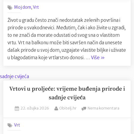
stvoriti
,
Moj dom
Vrt
vrt
na
Život u gradu često znači nedostatak zelenih površina i
balkonu
prirode u svakodnevici. Međutim, čak i ako živite u zgradi,
Savjeti
za
to ne znači da morate odustati od svog sna o vlastitom
urbane
vrtu. Vrt na balkonu može biti savršen način da unesete
vrtlaric
dašak prirode u svoj dom, uzgajate vlastite biljke i uživate
i
“Kako
u blagodatima koje vrtlarstvo donosi. …
Više
»
vrtlare
stvoriti
vrt
na
balkonu:
Vrtovi u proljeće: vrijeme buđenja prirode i
Savjeti
sadnje cvijeća
za
Posted
By
na
22. ožujka 2026
Obitelj.hr
Nema komentara
urbane
on
Vrtovi
vrtlarice
u
i
Vrt
proljeće
vrtlare”
vrijeme