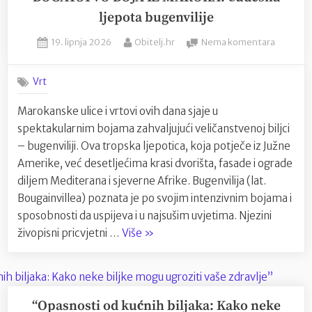
uspješnog
ljepota bugenvilije
uzgoja”
Posted
By
na
19. lipnja 2026
Obitelj.hr
Nema komentara
on
BOGATS
BOJA
Vrt
IZ
MAROKA
Marokanske ulice i vrtovi ovih dana sjaje u
Čudesna
spektakularnim bojama zahvaljujući veličanstvenoj biljci
ljepota
bugenvili
– bugenviliji. Ova tropska ljepotica, koja potječe iz Južne
Amerike, već desetljećima krasi dvorišta, fasade i ograde
diljem Mediterana i sjeverne Afrike. Bugenvilija (lat.
Bougainvillea) poznata je po svojim intenzivnim bojama i
sposobnosti da uspijeva i u najsušim uvjetima. Njezini
“BOGATSTVO
živopisni pricvjetni …
Više
»
BOJA
IZ
MAROKA:
Čudesna
“Opasnosti od kućnih biljaka: Kako neke