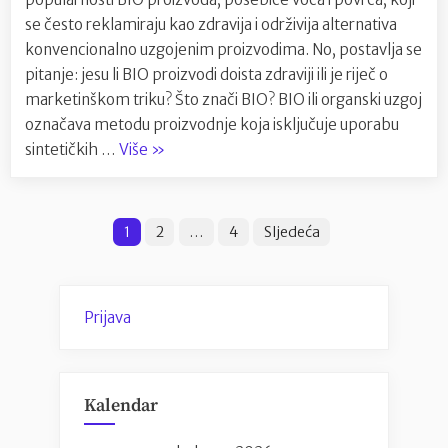
i
povrće
se često reklamiraju kao zdravija i održivija alternativa
zdraviji
konvencionalno uzgojenim proizvodima. No, postavlja se
od
pitanje: jesu li BIO proizvodi doista zdraviji ili je riječ o
obično
marketinškom triku? Što znači BIO? BIO ili organski uzgoj
uzgoje
označava metodu proizvodnje koja isključuje uporabu
“Dali
sintetičkih …
Više
»
je
stvarno
Brojevi
BIO
1
2
…
4
Sljedeća
voće
stranica
i
objava
povrće
Prijava
zdraviji
od
obično
uzgojenog?”
Kalendar