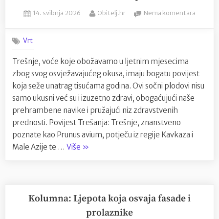
biljke
Posted
By
na
14. svibnja 2026
Obitelj.hr
Nema komentara
mogu
on
Trešnje
ugroziti
voće
vaše
Vrt
s
zdravlje””
bogat
Trešnje, voće koje obožavamo u ljetnim mjesecima
poviješ
zbog svog osvježavajućeg okusa, imaju bogatu povijest
i
izuzetn
koja seže unatrag tisućama godina. Ovi sočni plodovi nisu
zdravs
samo ukusni već su i izuzetno zdravi, obogaćujući naše
predno
prehrambene navike i pružajući niz zdravstvenih
prednosti. Povijest Trešanja: Trešnje, znanstveno
poznate kao Prunus avium, potječu iz regije Kavkaza i
“Trešnje:
Male Azije te …
Više
»
voće
s
bogatom
poviješću
Kolumna: Ljepota koja osvaja fasade i
i
prolaznike