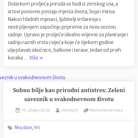
Dolaskom proljeća priroda se budi iz zimskog sna, a
buđenja
vrtovi ponovno postaju mjesta života, boja i mirisa.
prirode
i
Nakon hladnih mjeseci, ljubitelji vrtlarenja s
sadnje
nestrpljenjem započinju pripreme za novu sezonu
cvijeća
sadnje. Upravo je proljeće idealno vrijeme za planiranje i
sadnju raznih vrsta cvijeća koje će tijekom godine
uljepšavati okućnice, balkone i terase. Jedan od prvih
“Vrtovi
koraka …
Više
»
u
proljeće:
vrijeme
buđenja
Sobno bilje kao prirodni antistres: Zeleni
prirode
saveznik u svakodnevnom životu
i
Posted
By
na
19. ožujka 2026
Obitelj.hr
Nema komentara
sadnje
on
Sobno
cvijeća”
bilje
,
Moj dom
Vrt
kao
prirodni