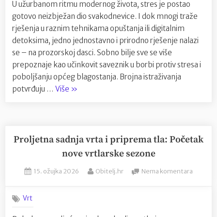
U užurbanom ritmu modernog života, stres je postao
antistre
gotovo neizbježan dio svakodnevice. I dok mnogi traže
Zeleni
savezni
rješenja u raznim tehnikama opuštanja ili digitalnim
u
detoksima, jedno jednostavno i prirodno rješenje nalazi
svakod
se – na prozorskoj dasci. Sobno bilje sve se više
životu
prepoznaje kao učinkovit saveznik u borbi protiv stresa i
poboljšanju općeg blagostanja. Brojna istraživanja
“Sobno
potvrđuju …
Više
»
bilje
kao
prirodni
antistres:
Proljetna sadnja vrta i priprema tla: Početak
Zeleni
nove vrtlarske sezone
saveznik
Posted
By
na
15. ožujka 2026
Obitelj.hr
Nema komentara
u
on
Proljetn
svakodnevnom
sadnja
životu”
Vrt
vrta
i