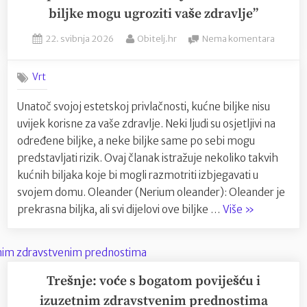
ljepota
biljke mogu ugroziti vaše zdravlje”
bugenvilije”
Posted
By
na
22. svibnja 2026
Obitelj.hr
Nema komentara
on
“Opasn
od
Vrt
kućnih
biljaka:
Unatoč svojoj estetskoj privlačnosti, kućne biljke nisu
Kako
uvijek korisne za vaše zdravlje. Neki ljudi su osjetljivi na
neke
biljke
određene biljke, a neke biljke same po sebi mogu
mogu
predstavljati rizik. Ovaj članak istražuje nekoliko takvih
ugroziti
kućnih biljaka koje bi mogli razmotriti izbjegavati u
vaše
svojem domu. Oleander (Nerium oleander): Oleander je
zdravlj
““Opasnosti
prekrasna biljka, ali svi dijelovi ove biljke …
Više
»
od
kućnih
biljaka:
Kako
Trešnje: voće s bogatom poviješću i
neke
izuzetnim zdravstvenim prednostima