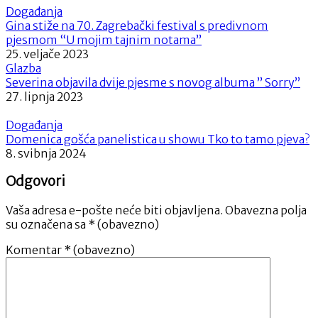
Događanja
Gina stiže na 70. Zagrebački festival s predivnom
pjesmom “U mojim tajnim notama”
25. veljače 2023
Glazba
Severina objavila dvije pjesme s novog albuma ” Sorry”
27. lipnja 2023
Događanja
Domenica gošća panelistica u showu Tko to tamo pjeva?
8. svibnja 2024
Odgovori
Vaša adresa e-pošte neće biti objavljena.
Obavezna polja
su označena sa
* (obavezno)
Komentar
* (obavezno)