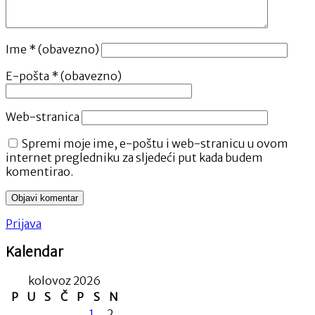
Ime
* (obavezno)
E-pošta
* (obavezno)
Web-stranica
Spremi moje ime, e-poštu i web-stranicu u ovom
internet pregledniku za sljedeći put kada budem
komentirao.
Prijava
Kalendar
kolovoz 2026
P
U
S
Č
P
S
N
1
2