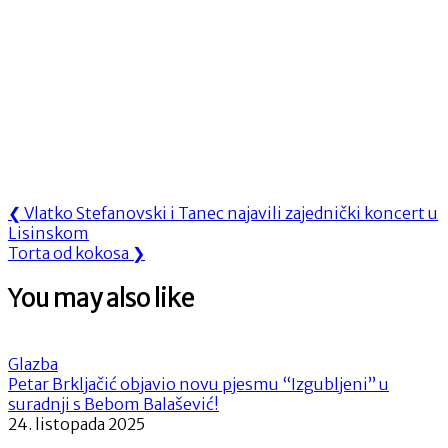
Navigacija
Previous
❮
Vlatko Stefanovski i Tanec najavili zajednički koncert u
Post:
Lisinskom
objava
Next
Torta od kokosa
❯
Post:
You may also like
Glazba
Petar Brkljačić objavio novu pjesmu “Izgubljeni” u
suradnji s Bebom Balašević!
24. listopada 2025