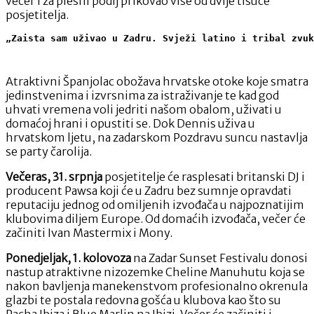
večer i za plesni podij prikovao više od dvije tisuće
posjetitelja.
„Zaista sam uživao u Zadru. 
Svježi latino i tribal zvuk
Atraktivni Španjolac obožava hrvatske otoke koje smatra
jedinstvenima i izvrsnima za istraživanje te kad god
uhvati vremena voli jedriti našom obalom, uživati u
domaćoj hrani i opustiti se. Dok Dennis uživa u
hrvatskom ljetu, na zadarskom Pozdravu suncu nastavlja
se party čarolija.
Večeras, 31. srpnja
posjetitelje će rasplesati britanski DJ i
producent Pawsa koji će u Zadru bez sumnje opravdati
reputaciju jednog od omiljenih izvođača u najpoznatijim
klubovima diljem Europe. Od domaćih izvođača, večer će
začiniti Ivan Mastermix i Mony.
Ponedjeljak, 1. kolovoza
na Zadar Sunset Festivalu donosi
nastup atraktivne nizozemke Cheline Manuhutu koja se
nakon bavljenja manekenstvom profesionalno okrenula
glazbi te postala redovna gošća u klubova kao što su
Pacha Ibiza i Blue Marlin na Ibizi. Večer će začiniti i