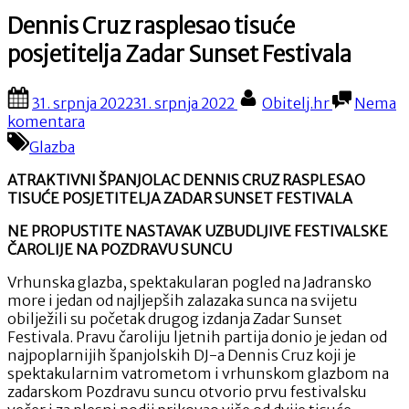
Dennis Cruz rasplesao tisuće
posjetitelja Zadar Sunset Festivala
Posted
By
31. srpnja 2022
31. srpnja 2022
Obitelj.hr
Nema
on
na
komentara
Dennis
Glazba
Cruz
rasplesao
ATRAKTIVNI ŠPANJOLAC DENNIS CRUZ RASPLESAO
tisuće
TISUĆE POSJETITELJA ZADAR SUNSET FESTIVALA
posjetitelja
Zadar
NE PROPUSTITE NASTAVAK UZBUDLJIVE FESTIVALSKE
Sunset
ČAROLIJE NA POZDRAVU SUNCU
Festivala
Vrhunska glazba, spektakularan pogled na Jadransko
more i jedan od najljepših zalazaka sunca na svijetu
obilježili su početak drugog izdanja Zadar Sunset
Festivala. Pravu čaroliju ljetnih partija donio je jedan od
najpoplarnijih španjolskih DJ-a Dennis Cruz koji je
spektakularnim vatrometom i vrhunskom glazbom na
zadarskom Pozdravu suncu otvorio prvu festivalsku