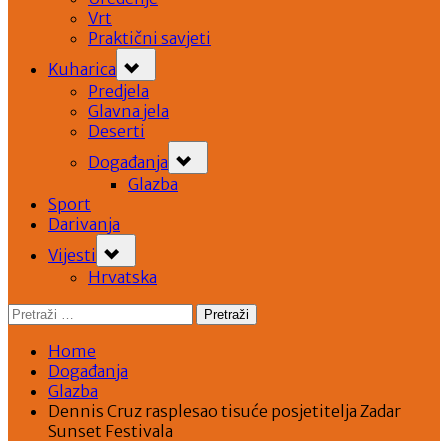
Vrt
Praktični savjeti
Toggle
Kuharica
sub-
menu
Predjela
Glavna jela
Deserti
Toggle
Događanja
sub-
menu
Glazba
Sport
Darivanja
Toggle
Vijesti
sub-
menu
Hrvatska
Pretraži:
Home
Događanja
Glazba
Dennis Cruz rasplesao tisuće posjetitelja Zadar
Sunset Festivala