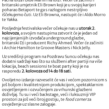
britanski umjetnik Eli Brown koji je u svojoj karijeri
poharao Betaport te ga s razlogom nestrpljivo
iščekujemo čuti. Uz Eli Browna, nastupit će i Aldo Morro
te Yakka.
Posljednja festivalska večer očekuje nas u
utorak 2.
kolovoza
, a svojim nastupima zatvorit će je jedan od
najcijenjenijih izvođača underground glazbe,
britanski DJ i producent Richy Ahmed. Večer će začiniti
i Archie Hamilton te Groove Masters i Nick Jelly.
Uz središnji program na Pozdravu Suncu očekuju nas
dodatni sadržaji kao što su službeni after partiji na više
lokacija, beach sessionsi te boat party koji je na
rasporedu
2. kolovoza od 14 do 18 sati.
Ovoljetno izdanje razveselit će vas i većom pozornicom s
još boljom i kvalitetnijom produkcijom, spektaklarnim
osvjetljenjem i ozvučenjem za vrhunski glazbeni
doživljaj. Tu su i veći backstage, veći i luksuzniji VIP
prostori za još veći broj gostiju, te
food corner
za
osvježenje uz slasne zalogaje.