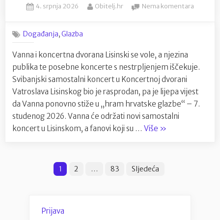
Posted
By
na
4. srpnja 2026
Obitelj.hr
Nema komentara
–
on
Nakon
Severina
rasprod
priredila
,
Događanja
Glazba
svibanjs
glazbeni
koncerta
Vanna i koncertna dvorana Lisinski se vole, a njezina
spektakl”
Vanna
publika te posebne koncerte s nestrpljenjem iščekuje.
se
vraća
Svibanjski samostalni koncert u Koncertnoj dvorani
u
Vatroslava Lisinskog bio je rasprodan, pa je lijepa vijest
Lisinski
da Vanna ponovno stiže u „hram hrvatske glazbe“ – 7.
–
studenog 2026. Vanna će održati novi samostalni
7.
“Nakon
koncert u Lisinskom, a fanovi koji su …
Više
»
studeno
rasprodanog
svibanjskog
Brojevi
koncerta,
1
2
…
83
Sljedeća
Vanna
stranica
se
objava
vraća
Prijava
u