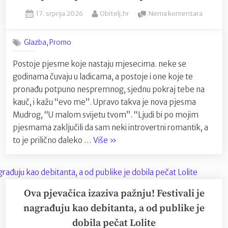
od
Posted
By
na
17. srpnja 2026
Obitelj.hr
Nema komentara
najljepših
on
Mudri
pozornica
donosi
na
,
Glazba
Promo
najlakšu
Jadranu-
ljetnu
Postoje pjesme koje nastaju mjesecima. neke se
VIDIKOVAC
pjesmu:
godinama čuvaju u ladicama, a postoje i one koje te
poslušaj
GOSPE
“U
pronađu potpuno nespremnog, sjednu pokraj tebe na
OD
malom
kauč, i kažu “evo me”. Upravo takva je nova pjesma
LORETA
svijetu
Mudrog, “U malom svijetu tvom”. “Ljudi bi po mojim
U
tvom”
pjesmama zaključili da sam neki introvertni romantik, a
PRIMOŠTENU”
“Mudri
to je prilično daleko …
Više
»
donosi
najlakšu
ljetnu
pjesmu:
Ova pjevačica izaziva pažnju! Festivali je
poslušaj
nagrađuju kao debitanta, a od publike je
“U
dobila pečat Lolite