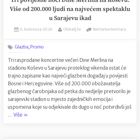
Tri povijesne noći Dine Merlina na Koševu:
Više od 200.000 ljudi na najvećem spektaklu
u Sarajevu ikad
Posted
By
na
6. kolovoza 2026
Obitelj.hr
Nema komentara
on
Tri
povije
,
Glazba
Promo
noći
Dine
Tri rasprodane koncertne večeri Dine Merlina na
Merlin
stadionu Koševo u Sarajevu proteklog vikenda ostat će
na
Koševu
trajno zapisane kao najveći glazbeni događaj u povijesti
Više
Bosne i Hercegovine. Više od 200.000 obožavatelja
od
glazbenog čarobnjaka od petka do nedjelje pretvorilo je
200.0
sarajevski stadion u mjesto zajedničkih emocija i
ljudi
uspomena koje su odjekivale do dugo u noć potvrdivši još
na
“Tri
najveć
…
Više
»
spekta
povijesne
u
noći
Sarajev
Dine