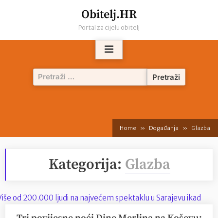
Skip
Obitelj.HR
to
Portal za cijelu obitelj
content
Pretraži:
Home
Događanja
Glazba
Kategorija:
Glazba