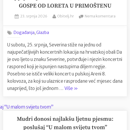
drugoj
GOSPE OD LORETA U PRIMOŠTENU
večeri
Posted
By
na
CMC
23. srpnja 2026
Obitelj.hr
Nema komentara
on
Severin
200
ove
Slavonija
,
Događanja
Glazba
subote
festa”
stiže
U subotu, 25. srpnja, Severina stiže na jednu od
na
najupečatljivijih koncertnih lokacija na hrvatskoj obali Da
jednu
od
je ovo ljeto u znaku Severine, potvrđuje i njezin koncertni
najljepš
raspored koji je ispunjen nastupima diljem regije.
pozorni
Posebno se ističe veliki koncert u pulskoj Areni 8.
na
kolovoza, za koji su ulaznice rasprodane već mjesec dana
Jadranu
“Severina
unaprijed, što još jednom …
Više
»
VIDIKO
ove
GOSPE
OD
subote
LORETA
stiže
U
na
Mudri donosi najlakšu ljetnu pjesmu:
PRIMOŠ
jednu
poslušaj “U malom svijetu tvom”