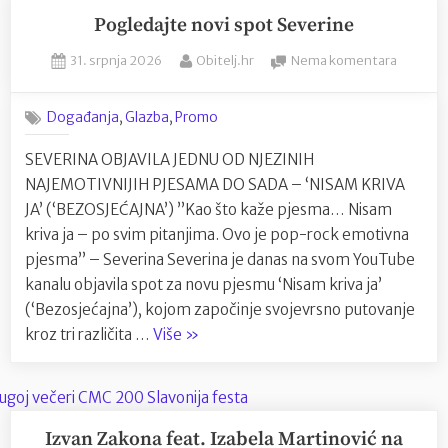
ikad
Merlina
Pogledajte novi spot Severine
na
Posted
By
na
31. srpnja 2026
Obitelj.hr
Nema komentara
Koševu:
on
Pogleda
Više
novi
,
,
Događanja
Glazba
Promo
od
spot
200.000
Severin
SEVERINA OBJAVILA JEDNU OD NJEZINIH
ljudi
NAJEMOTIVNIJIH PJESAMA DO SADA – ‘NISAM KRIVA
na
JA’ (‘BEZOSJEĆAJNA’) ”Kao što kaže pjesma… Nisam
najvećem
kriva ja – po svim pitanjima. Ovo je pop-rock emotivna
spektaklu
pjesma” – Severina Severina je danas na svom YouTube
u
kanalu objavila spot za novu pjesmu ‘Nisam kriva ja’
Sarajevu
(‘Bezosjećajna’), kojom započinje svojevrsno putovanje
ikad”
“Pogledajte
kroz tri različita …
Više
»
novi
spot
Severine”
Izvan Zakona feat. Izabela Martinović na