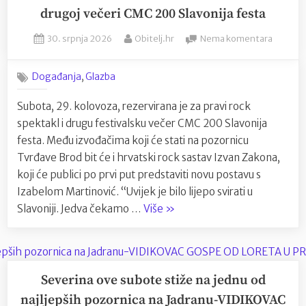
drugoj večeri CMC 200 Slavonija festa
Posted
By
na
30. srpnja 2026
Obitelj.hr
Nema komentara
on
Izvan
Zakona
,
Događanja
Glazba
feat.
Izabela
Subota, 29. kolovoza, rezervirana je za pravi rock
Martino
spektakl i drugu festivalsku večer CMC 200 Slavonija
na
drugoj
festa. Među izvođačima koji će stati na pozornicu
večeri
Tvrđave Brod bit će i hrvatski rock sastav Izvan Zakona,
CMC
koji će publici po prvi put predstaviti novu postavu s
200
Izabelom Martinović. “Uvijek je bilo lijepo svirati u
Slavonij
“Izvan
Slavoniji. Jedva čekamo …
Više
»
festa
Zakona
feat.
Izabela
Martinović
Severina ove subote stiže na jednu od
na
najljepših pozornica na Jadranu-VIDIKOVAC