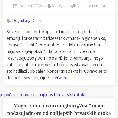
nagrađuju
Posted
By
na
14. srpnja 2026
Obitelj.hr
Nema komentara
kao
on
Severin
debitanta,
rasprod
a
,
Događanja
Glazba
Pulsku
od
Arenu
Severinin koncept, koji se oslanja na interpretaciju,
publike
gotovo
emociju i orkestar od tridesetak vrhunskih glazbenika,
mjesec
je
dana
upravo će u antičkom amfiteatru dobiti svoj možda
dobila
prije
najupečatljiviji okvir Neke se koncertne večeri ne
pečat
koncert
rasprodaju zbog pomno osmišljene kampanje, nego
Lolite”
zato što publika prepozna da će prisustvovati nečemu
što nadilazi uobičajeni koncertni spektakl. Upravo se to
“Severina
dogodilo Severini, čiji je …
Više
»
rasprodala
Pulsku
Arenu
gotovo
Magistralia novim singlom „Visu“ odaje
mjesec
počast jednom od najljepših hrvatskih otoka
dana