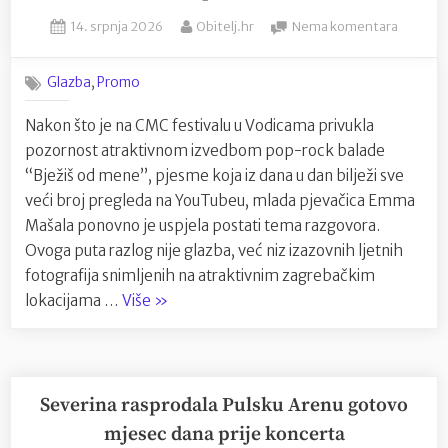
malom
Posted
By
na
svijetu
14. srpnja 2026
Obitelj.hr
Nema komentara
on
Ova
tvom””
pjevačic
,
Glazba
Promo
izaziva
pažnju!
Nakon što je na CMC festivalu u Vodicama privukla
Festivali
pozornost atraktivnom izvedbom pop-rock balade
je
nagrađu
“Bježiš od mene”, pjesme koja iz dana u dan bilježi sve
kao
veći broj pregleda na YouTubeu, mlada pjevačica Emma
debitan
Mašala ponovno je uspjela postati tema razgovora.
a
Ovoga puta razlog nije glazba, već niz izazovnih ljetnih
od
fotografija snimljenih na atraktivnim zagrebačkim
publike
“Ova
je
lokacijama …
Više
»
dobila
pjevačica
pečat
izaziva
Lolite
pažnju!
Festivali
Severina rasprodala Pulsku Arenu gotovo
je
mjesec dana prije koncerta