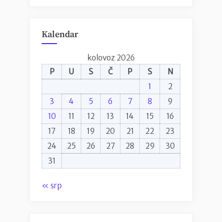
Lisinski
–
7.
Kalendar
studenoga”
kolovoz 2026
P
U
S
Č
P
S
N
1
2
3
4
5
6
7
8
9
10
11
12
13
14
15
16
17
18
19
20
21
22
23
24
25
26
27
28
29
30
31
« srp