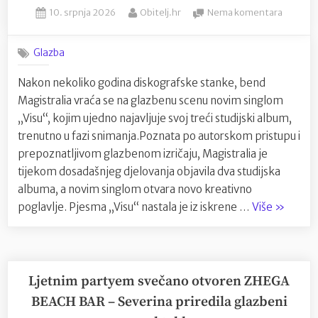
Posted
By
na
10. srpnja 2026
Obitelj.hr
Nema komentara
prije
on
Magistra
koncerta”
novim
Glazba
singlom
„Visu“
Nakon nekoliko godina diskografske stanke, bend
odaje
Magistralia vraća se na glazbenu scenu novim singlom
počast
jednom
„Visu“, kojim ujedno najavljuje svoj treći studijski album,
od
trenutno u fazi snimanja.Poznata po autorskom pristupu i
najljepš
prepoznatljivom glazbenom izričaju, Magistralia je
hrvatsk
tijekom dosadašnjeg djelovanja objavila dva studijska
otoka
albuma, a novim singlom otvara novo kreativno
“Magistra
poglavlje. Pjesma „Visu“ nastala je iz iskrene …
Više
»
novim
singlom
„Visu“
odaje
Ljetnim partyem svečano otvoren ZHEGA
počast
BEACH BAR – Severina priredila glazbeni
jednom