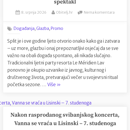
spektakl
od
Posted
By
na
najljepši
8. srpnja 2026
Obitelj.hr
Nema komentara
on
Ljetnim
hrvatski
partyem
otoka”
,
,
Događanja
Glazba
Promo
svečano
otvoren
Split je i ove godine ljeto otvorio onako kako ga i zatvara
ZHEGA
– uz more, glazbu i onaj prepoznatljivi osjećaj da se sve
BEACH
BAR
važno na obali događa spontano, ali nikada slučajno.
–
Tradicionalni ljetni party resorta Le Méridien Lav
Severina
ponovno je okupio uzvanike iz javnog, kulturnog i
priredila
društvenog života, pretvarajući večer u svojevrsni ritual
glazbeni
“Ljetnim
početka sezone. …
Više
»
spektakl
partyem
svečano
otvoren
ZHEGA
Nakon rasprodanog svibanjskog koncerta,
BEACH
Vanna se vraća u Lisinski – 7. studenoga
BAR