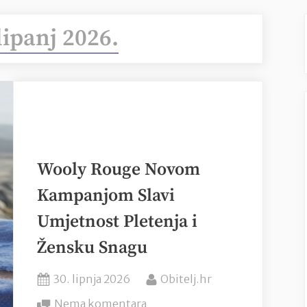
lipanj 2026.
Wooly Rouge Novom
Kampanjom Slavi
Umjetnost Pletenja i
Žensku Snagu
Posted
By
30. lipnja 2026
Obitelj.hr
on
na
Nema komentara