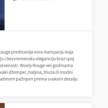
Wooly
Rouge
Novom
Kampanjom
Slavi
Umjetnost
Pletenja
i
ouge predstavlja novu kampanju koja
Žensku
gu i bezvremensku eleganciju kroz spoj
Snagu
ženstvenosti. Wooly Rouge već godinama
svaki džemper, haljina, bluza ili modni
s posebnom pažnjom prema svakom detalju.
ooly
uge
ovom
mpanjom