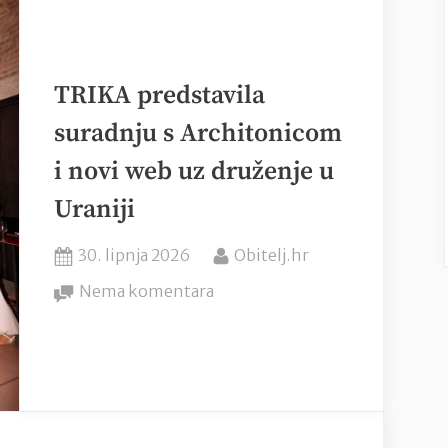
vi
jetnost
etenja
TRIKA predstavila
suradnju s Architonicom
nsku
agu”
i novi web uz druženje u
Uraniji
Posted
By
30. lipnja 2026
Obitelj.hr
on
na
Nema komentara
TRIKA
predstavila
suradnju
s
Architonicom