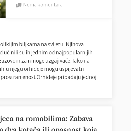
on
na
Nema komentara
Orhideje:
”
Elegancija
prirode
i
tajne
olikijim biljkama na svijetu. Njihova
uspješnog
ed učinili su ih jednim od najpopularnijih
uzgoja
i izazovom za mnoge uzgajivače. Iako na
ilnu njegu orhideje mogu uspijevati i
sprostranjenost Orhideje pripadaju jednoj
jeca na romobilima: Zabava
a dva kotača ili opasnost koja