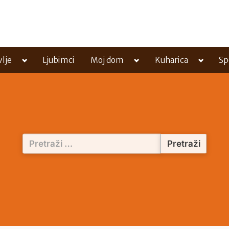
Toggle
Toggle
Toggle
vlje
Ljubimci
Moj dom
Kuharica
Sp
sub-
sub-
sub-
menu
menu
menu
Pretraži: