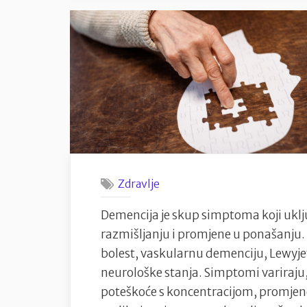
Zabava
na
dva
kotača
ili
opasnost
koja
prijeti
na
Zdravlje
cestama?”
Demencija je skup simptoma koji ukl
razmišljanju i promjene u ponašanju.
bolest, vaskularnu demenciju, Lewyjev
neurološke stanja. Simptomi variraju,
poteškoće s koncentracijom, promjene 