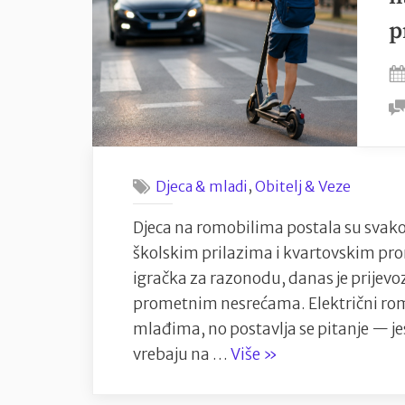
uzgoja”
p
,
Djeca & mladi
Obitelj & Veze
Djeca na romobilima postala su svak
školskim prilazima i kvartovskim pr
igračka za razonodu, danas je prijevoz
prometnim nesrećama. Električni ro
mlađima, no postavlja se pitanje — jes
“Djeca
vrebaju na …
Više
»
na
romobilima: