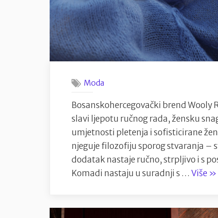
Moda
Bosanskohercegovački brend Wooly R
slavi ljepotu ručnog rada, žensku sna
umjetnosti pletenja i sofisticirane 
njeguje filozofiju sporog stvaranja – 
dodatak nastaje ručno, strpljivo i 
“W
Komadi nastaju u suradnji s …
Više
»
Ro
N
Ka