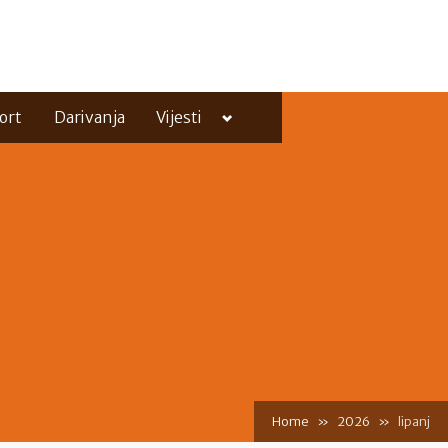
Toggle
ort
Darivanja
Vijesti
sub-
menu
Toggle
sub-
menu
Home
2026
lipanj