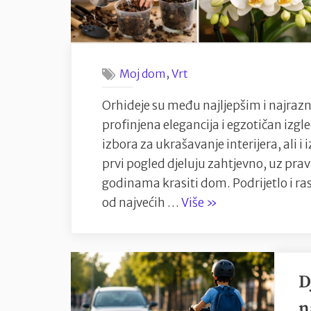
u
Uraniji
,
Moj dom
Vrt
Orhideje su među najljepšim i najrazn
profinjena elegancija i egzotičan izgl
izbora za ukrašavanje interijera, ali 
prvi pogled djeluju zahtjevno, uz prav
godinama krasiti dom. Podrijetlo i ra
“Orhideje:
od najvećih …
Više
»
Elegancija
prirode
i
D
tajne
uspješnog
n