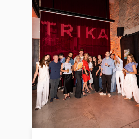
Sla
Um
Pl
i
Že
Sn