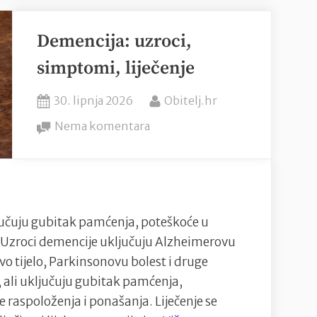
cestama?
Demencija: uzroci,
simptomi, liječenje
Posted
By
30. lipnja 2026
Obitelj.hr
on
na
Nema komentara
Demencija:
uzroci,
simptomi,
liječenje
jučuju gubitak pamćenja, poteškoće u
 Uzroci demencije uključuju Alzheimerovu
o tijelo, Parkinsonovu bolest i druge
 ali uključuju gubitak pamćenja,
raspoloženja i ponašanja. Liječenje se