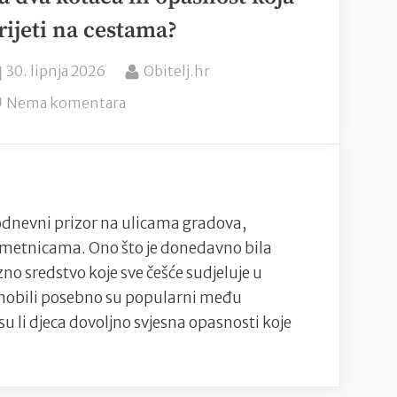
rijeti na cestama?
Posted
By
30. lipnja 2026
Obitelj.hr
on
na
Nema komentara
Djeca
na
romobilima:
Zabava
na
odnevni prizor na ulicama gradova,
dva
ometnicama. Ono što je donedavno bila
kotača
no sredstvo koje sve češće sudjeluje u
ili
mobili posebno su popularni među
opasnost
u li djeca dovoljno svjesna opasnosti koje
koja
prijeti
na