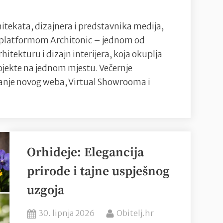
i
novi
hitekata, dizajnera i predstavnika medija,
web
s platformom Architonic – jednom od
uz
hitekturu i dizajn interijera, koja okuplja
druženje
ojekte na jednom mjestu. Večernje
u
vljanje novog weba, Virtual Showrooma i
Uraniji
vila
ju
Orhideje: Elegancija
onicom
prirode i tajne uspješnog
uzgoja
Posted
By
30. lipnja 2026
Obitelj.hr
je