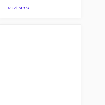
« svi
srp »