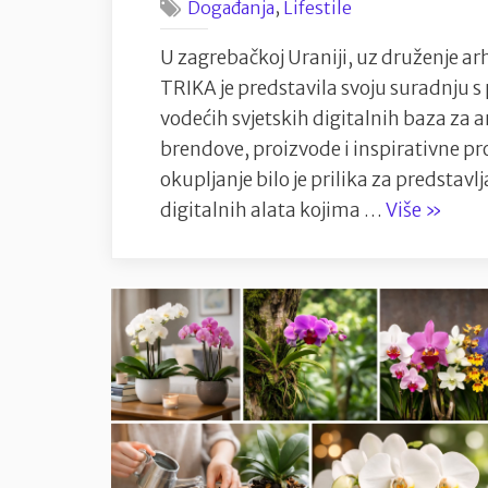
,
Događanja
Lifestile
U zagrebačkoj Uraniji, uz druženje ar
TRIKA je predstavila svoju suradnju 
vodećih svjetskih digitalnih baza za ar
brendove, proizvode i inspirativne pr
okupljanje bilo je prilika za predsta
“TRIKA
digitalnih alata kojima …
Više
»
predsta
suradn
s
Archit
i
novi
web
uz
družen