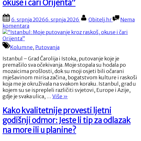
okuse i čari Orijenta”
koje
nijedna
krema
Posted
By
6. srpnja 2026
6. srpnja 2026
Obitelj.hr
Nema
ne
on
na
komentara
može
“Istanbul:
izbrisati”
Moje
putovanje
Kolumne
,
Putovanja
kroz
raskoš,
Istanbul – Grad Čarolija i Istoka, putovanje koje je
okuse
premašilo sva očekivanja. Moje stopala su hodala po
i
mozaicima prošlosti, dok su moji osjeti bili očarani
čari
mješavinom mirisa začina, bogatstvom kulture i raskoši
Orijenta”
koja me je okruživala na svakom koraku. Istanbul, grad u
kojem su se isprepleli različiti svjetovi, Europe i Azije,
““Istanbul:
gdje je svaka ulica, …
Više
»
Moje
putovanje
Kako kvalitetnije provesti ljetni
kroz
godišnji odmor: Jeste li tip za odlazak
raskoš,
okuse
na more ili u planine?
i
čari