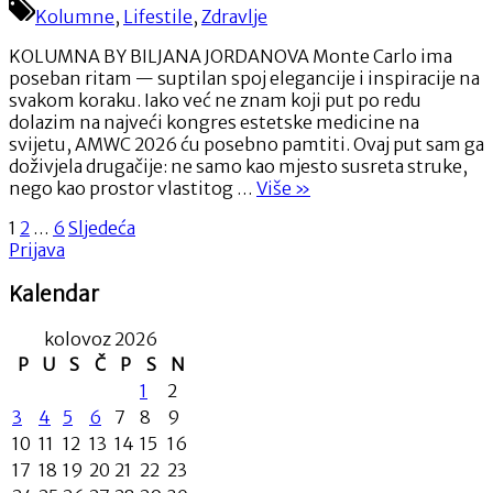
Monte
Kolumne
,
Lifestile
,
Zdravlje
Carla:Mjesto
gdje
KOLUMNA BY BILJANA JORDANOVA Monte Carlo ima
estetika
poseban ritam — suptilan spoj elegancije i inspiracije na
dobiva
svakom koraku. Iako već ne znam koji put po redu
novu
dolazim na najveći kongres estetske medicine na
dimenziju
svijetu, AMWC 2026 ću posebno pamtiti. Ovaj put sam ga
doživjela drugačije: ne samo kao mjesto susreta struke,
“Iza
nego kao prostor vlastitog …
Više
»
pozornice
Brojevi
1
2
…
6
Sljedeća
Monte
Prijava
Carla:Mjesto
stranica
gdje
Kalendar
objava
estetika
dobiva
kolovoz 2026
novu
dimenziju”
P
U
S
Č
P
S
N
1
2
3
4
5
6
7
8
9
10
11
12
13
14
15
16
17
18
19
20
21
22
23