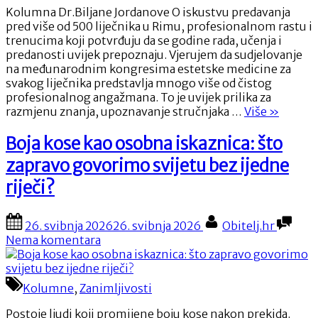
in
odlazak
Kolumna Dr.Biljane Jordanove O iskustvu predavanja
a
na
pred više od 500 liječnika u Rimu, profesionalnom rastu i
Day
more
trenucima koji potvrđuju da se godine rada, učenja i
ili
predanosti uvijek prepoznaju. Vjerujem da sudjelovanje
u
na međunarodnim kongresima estetske medicine za
planine?”
svakog liječnika predstavlja mnogo više od čistog
profesionalnog angažmana. To je uvijek prilika za
“Rome
razmjenu znanja, upoznavanje stručnjaka …
Više
»
Wasn’t
Built
Boja kose kao osobna iskaznica: što
in
zapravo govorimo svijetu bez ijedne
a
Day”
riječi?
Posted
By
26. svibnja 2026
26. svibnja 2026
Obitelj.hr
on
na
Nema komentara
Boja
kose
kao
Kolumne
,
Zanimljivosti
osobna
iskaznica:
Postoje ljudi koji promijene boju kose nakon prekida.