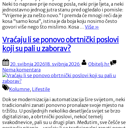
što
Neki to naprave prije novog posla, neki prije ljeta, a neki
zapravo
jednostavno jednog jutra stanu pred ogledalo i pomisle:
govorimo
“Vrijeme je za nešto novo.” I premda će mnogi reći da je
svijetu
kosa “samo kosa”, istina je da boja koju nosimo često
bez
“Boja
govori više nego što mislimo. Kosa …
Više
»
ijedne
kose
riječi?
kao
Vraćaju li se ponovo obrtnički poslovi
osobna
koji su pali u zaborav?
iskaznica:
što
zapravo
Posted
By
20. svibnja 2026
18. svibnja 2026
Obitelj.hr
govorimo
on
na
Nema komentara
svijetu
Vraćaju
bez
li
ijedne
se
Kolumne
,
Lifestile
riječi?”
ponovo
obrtnički
Dok se modernizacija i automatizacija šire svijetom, neki
poslovi
tradicionalni zanati ponovno pronalaze svoje mjesto na
koji
tržištu. U posljednjih nekoliko desetljeća svijet se brzo
su
digitalizirao, a obrtnički poslovi, nekoć temelj
pali
svakodnevice, pali su u drugi plan. Međutim, sve češće se
u
postavlja pitanje – vraćaju li se tradicionalni zanati poput