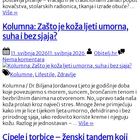
zaborav?
kovačstva, stolarskih radionica, tkanja i izrade obuće? …
“Vraćaju
Više
»
li
se
Kolumna: Zašto je koža ljeti umorna,
ponovo
suha i bez sjaja?
obrtnički
poslovi
koji
Posted
By
11. svibnja 2026
11. svibnja 2026
Obitelj.hr
su
on
na
Nema komentara
pali
Kolumna:
u
Zašto
Kolumne
,
Lifestile
,
Zdravlje
zaborav?”
je
koža
Kolumna / Dr.Biljana Jordanova Ljeto je godišnje doba
ljeti
koje povezujemo s morem, suncem, brončanim tenom i
umorna,
bezbrižnim danima na otvorenom. No, upravo tada naša
suha
koža prolazi kroz najveći stres. Mnoge žene primjećuju
i
kako im je lice tijekom ljeta umorno, dehidrirano i bez
bez
prirodnog sjaja, iako redovito koriste kreme i njeguju
sjaja?
“
Kolumna:
kožu. Razlog je jednostavan – …
Više
»
Zašto
je
Cipele i torbice – ženski tandem koji