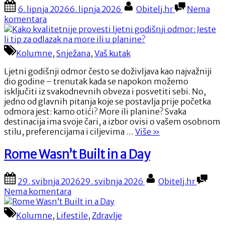
Posted
By
Orijenta””
6. lipnja 2026
6. lipnja 2026
Obitelj.hr
Nema
on
na
komentara
Kako
kvalitetnije
provesti
Kolumne
,
Snježana
,
Vaš kutak
ljetni
godišnji
Ljetni godišnji odmor često se doživljava kao najvažniji
odmor:
dio godine – trenutak kada se napokon možemo
Jeste
isključiti iz svakodnevnih obveza i posvetiti sebi. No,
li
jedno od glavnih pitanja koje se postavlja prije početka
tip
odmora jest: kamo otići? More ili planine? Svaka
za
destinacija ima svoje čari, a izbor ovisi o vašem osobnom
odlazak
“Kako
stilu, preferencijama i ciljevima …
Više
»
na
kvalitetnije
more
provesti
Rome Wasn’t Built in a Day
ili
ljetni
u
godišnji
Posted
By
planine?
29. svibnja 2026
29. svibnja 2026
Obitelj.hr
odmor:
on
na
Nema komentara
Jeste
Rome
li
Wasn’t
tip
Kolumne
,
Lifestile
,
Zdravlje
Built
za