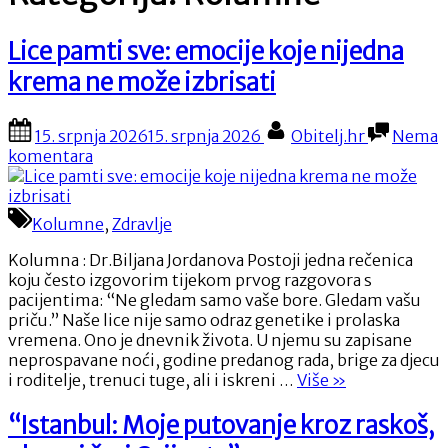
Lice pamti sve: emocije koje nijedna
krema ne može izbrisati
Posted
By
15. srpnja 2026
15. srpnja 2026
Obitelj.hr
Nema
on
na
komentara
Lice
pamti
sve:
Kolumne
,
Zdravlje
emocije
koje
Kolumna : Dr.Biljana Jordanova Postoji jedna rečenica
nijedna
koju često izgovorim tijekom prvog razgovora s
krema
pacijentima: “Ne gledam samo vaše bore. Gledam vašu
ne
priču.” Naše lice nije samo odraz genetike i prolaska
može
vremena. Ono je dnevnik života. U njemu su zapisane
izbrisati
neprospavane noći, godine predanog rada, brige za djecu
“Lice
i roditelje, trenuci tuge, ali i iskreni …
Više
»
pamti
sve:
“Istanbul: Moje putovanje kroz raskoš,
emocije