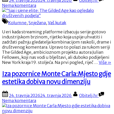
24. travnja 2026
24. travnja 2026
Obitelj.hr
nikad
on
na
Nema komentara
ne
“Sjaj
izlazi
i
iz
sjene
Kolumne
,
Snježana
,
Vaš kutak
mode”
elite:
The
U eri kada streaming platforme izbacuju serije gotovo
Gilded
industrijskom brzinom, rijetko koja uspije uhvatiti i
Age
zadržati pažnju gledatelja kombinacijom raskoši, drame i
kao
društvenog komentara. Upravo to polazi za rukom seriji
ogledalo
The Gilded Age, ambicioznom projektu autora Julian
društvenih
Fellowes, koji nas vodi u blještavi, ali duboko podijeljeni
podjela”
““Sj
New York kraja 19. stoljeća. Na prvi pogled, riječ …
Više
»
i
sje
Iza pozornice Monte Carla:Mjesto gdje
elit
estetika dobiva novu dimenziju
Th
Gil
Ag
Posted
By
24. travnja 2026
24. travnja 2026
Obitelj.hr
kao
on
na
Nema komentara
ogl
Iza
dru
pozornice
pod