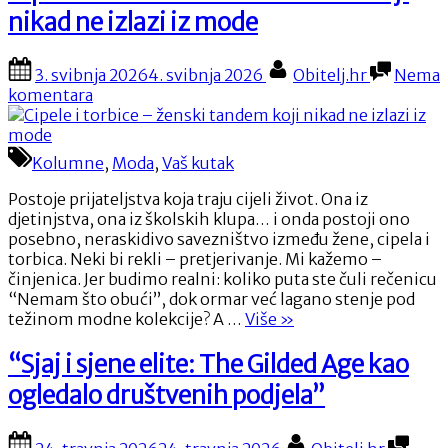
koža
nikad ne izlazi iz mode
ljeti
umorna,
suha
Posted
By
3. svibnja 2026
4. svibnja 2026
Obitelj.hr
Nema
i
on
na
komentara
bez
Cipele
sjaja?
“
i
torbice
Kolumne
,
Moda
,
Vaš kutak
–
ženski
Postoje prijateljstva koja traju cijeli život. Ona iz
tandem
djetinjstva, ona iz školskih klupa… i onda postoji ono
koji
posebno, neraskidivo savezništvo između žene, cipela i
nikad
torbica. Neki bi rekli – pretjerivanje. Mi kažemo –
ne
činjenica. Jer budimo realni: koliko puta ste čuli rečenicu
izlazi
“Nemam što obući”, dok ormar već lagano stenje pod
iz
“Cipele
težinom modne kolekcije? A …
Više
»
mode
i
torbice
“Sjaj i sjene elite: The Gilded Age kao
–
ogledalo društvenih podjela”
ženski
tandem
koji
Posted
By