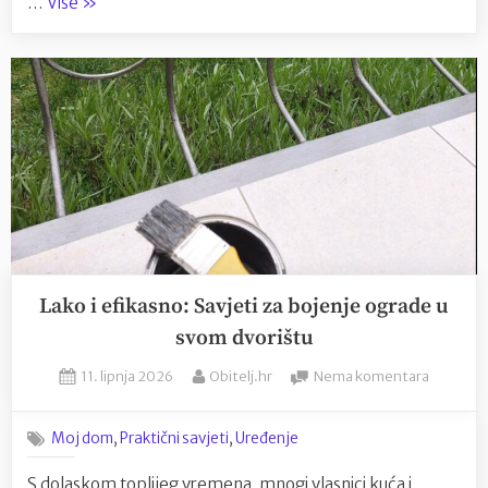
“Zašto
…
Više
»
nam
ulice
postaju
bujice,
a
podzemne
garaže
smrtonosne
zamke
za
imovinu?”
Lako i efikasno: Savjeti za bojenje ograde u
svom dvorištu
Posted
By
na
11. lipnja 2026
Obitelj.hr
Nema komentara
on
Lako
i
,
,
Moj dom
Praktični savjeti
Uređenje
efikasno
Savjeti
S dolaskom toplijeg vremena, mnogi vlasnici kuća i