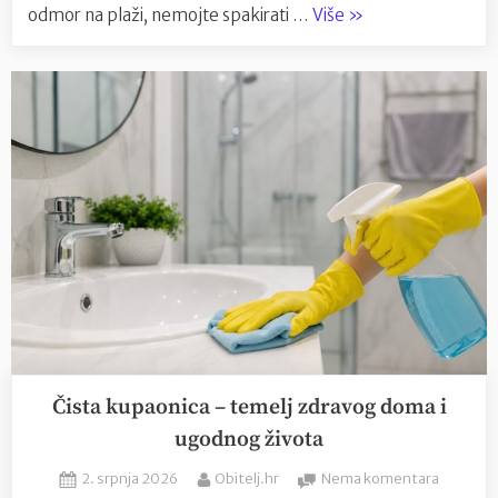
“Što
odmor na plaži, nemojte spakirati …
Više
»
od
stvari
ponjeti
na
plažu?”
Čista kupaonica – temelj zdravog doma i
ugodnog života
Posted
By
na
2. srpnja 2026
Obitelj.hr
Nema komentara