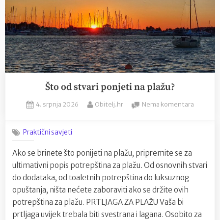
Što od stvari ponjeti na plažu?
Posted
By
na
4. srpnja 2026
Obitelj.hr
Nema komentara
on
Što
od
Praktični savjeti
stvari
ponjeti
Ako se brinete što ponijeti na plažu, pripremite se za
na
ultimativni popis potrepština za plažu. Od osnovnih stvari
plažu?
do dodataka, od toaletnih potrepština do luksuznog
opuštanja, ništa nećete zaboraviti ako se držite ovih
potrepština za plažu. PRTLJAGA ZA PLAŽU Vaša bi
prtljaga uvijek trebala biti svestrana i lagana. Osobito za