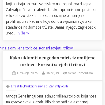
Ivan
koji pariraju onima u svjetskim metropolama dizajna.
Mihove
Zahvaljujući svom talentu beskompromisnom pristupu,
i
vrlo se brzo istaknuo na sceni dizajnera interijera,
uspon
profilirajući se kao ime koje donosi svježinu i svjetske
IMM
standarde na domaće tržište. Danas, njegov zagrebački
DESIGN
“Vizija
STUDIJ
ured …
Više
»
svjetskog
dizajna
u
lokalnom
Kako ukloniti neugodan miris iz omiljene
kontekstu:
torbice: Korisni savjeti i trikovi
Ivan
Posted
By
na
1. travnja 2026
Obitelj.hr
Nema komentara
Mihovec
on
Kako
i
ukloniti
uspon
,
,
Lifestile
Praktični savjeti
Zanimljivosti
neugod
IMM
miris
Mnoge žene imaju onu jednu omiljenu torbicu koju nose
DESIGN
iz
na gotovo svaki izlazak. Bilo da se radi o elegantnoj
omiljen
STUDIJA”