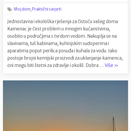
moguće
,
Moj dom
Praktični savjeti
ukloniti
prirodn
Jednostavna i ekološka rješenja za čistoću vašeg doma
putem
Kamenac je čest problem u mnogim kućanstvima,
kamena
u
osobito u područjima s tvrdom vodom. Nakuplja se na
kućanst
slavinama, tuš kabinama, kuhinjskim sudoperima i
aparatima poput perilica posuđa i kuhala za vodu. Iako
postoje brojni kemijski proizvodi za uklanjanje kamenca,
“Jel
oni mogu biti štetni za zdravlje i okoliš. Dobra …
Više
»
moguće
ukloniti
prirodn
putem
kamena
u
kućanst