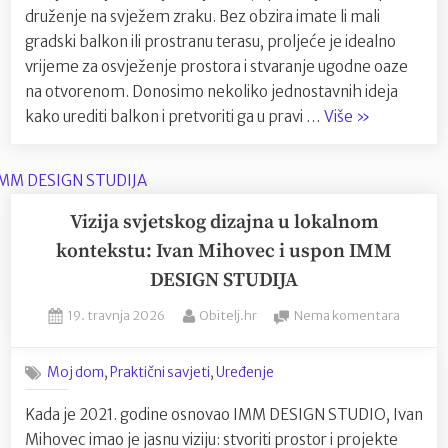
kutak
druženje na svježem zraku. Bez obzira imate li mali
za
gradski balkon ili prostranu terasu, proljeće je idealno
veliki
vrijeme za osvježenje prostora i stvaranje ugodne oaze
užitak
na otvorenom. Donosimo nekoliko jednostavnih ideja
“Kako
kako urediti balkon i pretvoriti ga u pravi …
Više
»
urediti
balkon
u
proljeće:
Vizija svjetskog dizajna u lokalnom
Mali
kontekstu: Ivan Mihovec i uspon IMM
kutak
DESIGN STUDIJA
za
Posted
By
na
veliki
19. travnja 2026
Obitelj.hr
Nema komentara
on
Vizija
užitak”
svjetsk
,
,
Moj dom
Praktični savjeti
Uređenje
dizajna
u
Kada je 2021. godine osnovao IMM DESIGN STUDIO, Ivan
lokaln
Mihovec imao je jasnu viziju: stvoriti prostor i projekte
konteks