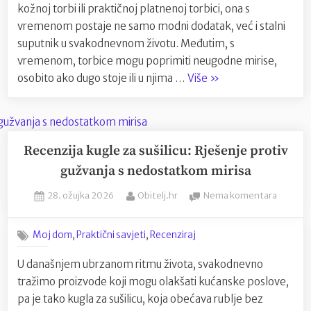
torbice:
kožnoj torbi ili praktičnoj platnenoj torbici, ona s
Korisni
vremenom postaje ne samo modni dodatak, već i stalni
savjeti
suputnik u svakodnevnom životu. Međutim, s
i
vremenom, torbice mogu poprimiti neugodne mirise,
trikovi
“Kako
osobito ako dugo stoje ili u njima …
Više
»
ukloniti
neugodan
miris
iz
Recenzija kugle za sušilicu: Rješenje protiv
omiljene
gužvanja s nedostatkom mirisa
torbice:
Posted
By
na
28. ožujka 2026
Obitelj.hr
Nema komentara
Korisni
on
Recenzi
savjeti
kugle
i
,
,
Moj dom
Praktični savjeti
Recenziraj
za
trikovi”
sušilicu:
U današnjem ubrzanom ritmu života, svakodnevno
Rješenj
tražimo proizvode koji mogu olakšati kućanske poslove,
protiv
gužvanj
pa je tako kugla za sušilicu, koja obećava rublje bez