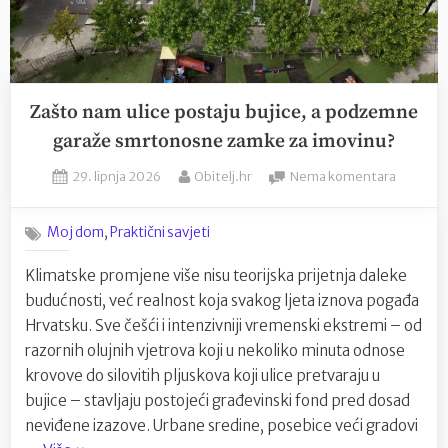
života”
Zašto nam ulice postaju bujice, a podzemne
garaže smrtonosne zamke za imovinu?
Posted
By
na
29. lipnja 2026
Obitelj.hr
Nema komentara
on
Zašto
nam
,
Moj dom
Praktični savjeti
ulice
postaju
Klimatske promjene više nisu teorijska prijetnja daleke
bujice,
budućnosti, već realnost koja svakog ljeta iznova pogađa
a
podzem
Hrvatsku. Sve češći i intenzivniji vremenski ekstremi – od
garaže
razornih olujnih vjetrova koji u nekoliko minuta odnose
smrton
krovove do silovitih pljuskova koji ulice pretvaraju u
zamke
bujice – stavljaju postojeći građevinski fond pred dosad
za
neviđene izazove. Urbane sredine, posebice veći gradovi
imovinu