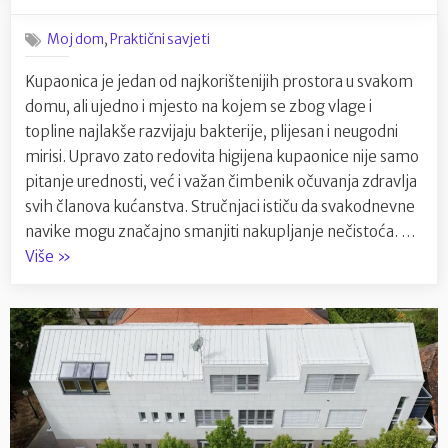
on
Čista
kupaoni
,
Moj dom
Praktični savjeti
–
temelj
Kupaonica je jedan od najkorištenijih prostora u svakom
zdravog
domu, ali ujedno i mjesto na kojem se zbog vlage i
doma
i
topline najlakše razvijaju bakterije, plijesan i neugodni
ugodno
mirisi. Upravo zato redovita higijena kupaonice nije samo
života
pitanje urednosti, već i važan čimbenik očuvanja zdravlja
svih članova kućanstva. Stručnjaci ističu da svakodnevne
navike mogu značajno smanjiti nakupljanje nečistoća. …
“Čista
Više
»
kupaonica
–
temelj
zdravog
doma
i
ugodnog