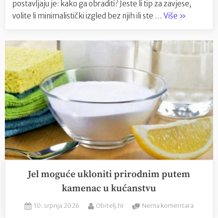
postavljaju je: kako ga obraditi? Jeste li tip za zavjese,
“Prozor:
volite li minimalistički izgled bez njih ili ste …
Više
»
zavjese,
bez
zavjesa
ili
nešto
treće?”
Jel moguće ukloniti prirodnim putem
kamenac u kućanstvu
Posted
By
na
10. srpnja 2026
Obitelj.hr
Nema komentara
on
Jel