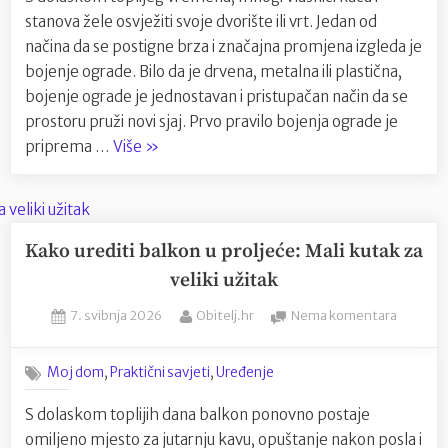
za
stanova žele osvježiti svoje dvorište ili vrt. Jedan od
bojenje
ograde
načina da se postigne brza i značajna promjena izgleda je
u
bojenje ograde. Bilo da je drvena, metalna ili plastična,
svom
bojenje ograde je jednostavan i pristupačan način da se
dvorištu
prostoru pruži novi sjaj. Prvo pravilo bojenja ograde je
“Lako
priprema …
Više
»
i
efikasno:
Savjeti
za
Kako urediti balkon u proljeće: Mali kutak za
bojenje
veliki užitak
ograde
Posted
By
na
7. svibnja 2026
Obitelj.hr
Nema komentara
u
on
Kako
svom
urediti
dvorištu”
,
,
Moj dom
Praktični savjeti
Uređenje
balkon
u
S dolaskom toplijih dana balkon ponovno postaje
proljeće
omiljeno mjesto za jutarnju kavu, opuštanje nakon posla i
Mali