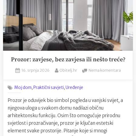
Prozor: zavjese, bez zavjesa ili nešto treće?
Posted
By
na
16. srpnja 2026
Obitelj.hr
Nema komentara
on
Prozor:
zavjese,
,
,
Moj dom
Praktični savjeti
Uređenje
bez
zavjesa
Prozor je oduvijek bio simbol pogleda u vanjski svijet, a
ili
njegova uloga u svakom domu nadilazi običnu
nešto
treće?
arhitektonsku funkciju. Osim što omogućuje prirodnu
svjetlost i prozračivanje, prozor je ključan estetski
element svake prostorije. Pitanje koje si mnogi