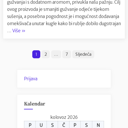
s
gužvanja i s dodatnom aromom, privukla našu pažnju. Cilj
nedost
ovog proizvoda je smanjiti gužvanje odjeće tijekom
mirisa
sušenja, a posebna pogodnost je i mogućnost dodavanja
omekšivača unutar kugle kako bi rublje dobilo dugotrajan
“Recenzija
…
Više
»
kugle
za
Brojevi
sušilicu:
1
2
…
7
Sljedeća
Rješenje
stranica
protiv
objava
gužvanja
Prijava
s
nedostatkom
mirisa”
Kalendar
kolovoz 2026
P
U
S
Č
P
S
N