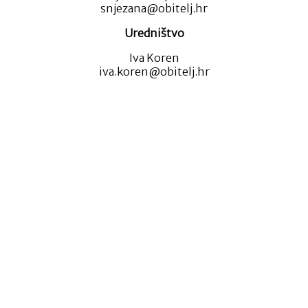
snjezana@obitelj.hr
Uredništvo
Iva Koren
iva.koren@obitelj.hr