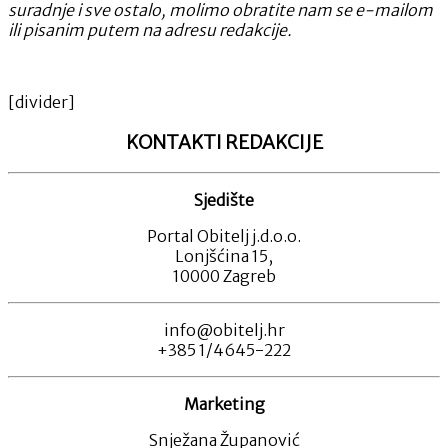
suradnje i sve ostalo, molimo obratite nam se e-mailom
ili pisanim putem na adresu redakcije.
[divider]
KONTAKTI REDAKCIJE
Sjedište
Portal Obitelj j.d.o.o.
Lonjšćina 15,
10000 Zagreb
info@obitelj.hr
+385 1/4645-222
Marketing
Snježana Županović