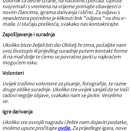
izbornik sa desne strane, na naslovnici portala. Upišite
svoj email i s vremena na vrijeme primajte obavijesti o
novim člancima, igrama darivanja i slično. Za odjavu s
newslettera potrebno je kliknuti link ” odjava ” na dnu e-
maila. U slučaju pteškoća, svakako nas kontaktirajte.
Zapošljavanje i suradnja
Ukoliko biste željeli biti dio Obitelj.hr tima, pošaljite nam
svoj životopis ili prijedlog suradnje putem kontakt forme
ili na mail dolje te ćemo se povratno javiti u najkraćem
mogućem roku.
Volonteri
Uvijek tražimo volontere za pisanje, fotografije, te razne
druge oblike suradnje. Ukoliko ste uvijek sanjali da se Vaši
radovi negdje objave, svakako nam se javite. Veselimo
se.
Igre darivanja
Ukoliko ste osvojili nagradu i želite nam dojaviti podatke,
molimo upute pročitajte
ovdje.
Za prijedloge igara, nove