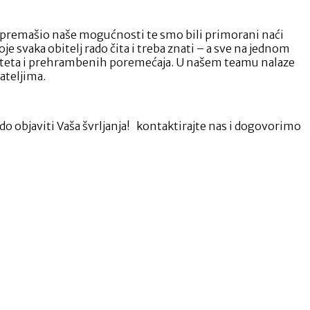
la premašio naše mogućnosti te smo bili primorani naći
e svaka obitelj rado čita i treba znati – a sve na jednom
aliditeta i prehrambenih poremećaja. U našem teamu nalaze
tateljima.
ado objaviti Vaša švrljanja! kontaktirajte nas i dogovorimo