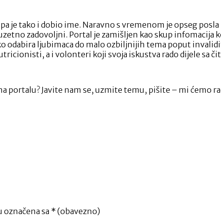
i, pa je tako i dobio ime. Naravno s vremenom je opseg pos
etno zadovoljni. Portal je zamišljen kao skup infomacija koj
 preko odabira ljubimaca do malo ozbiljnijih tema poput inv
tricionisti, a i volonteri koji svoja iskustva rado dijele sa či
ak na portalu? Javite nam se, uzmite temu, pišite – mi ćemo r
u označena sa
* (obavezno)