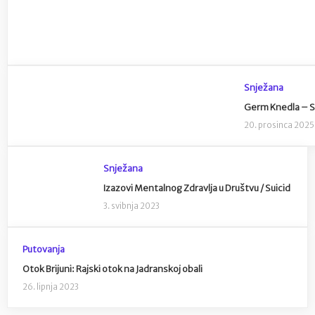
Snježana
Germ Knedla – Sl
20. prosinca 2025
Snježana
Izazovi Mentalnog Zdravlja u Društvu / Suicid
3. svibnja 2023
Putovanja
Otok Brijuni: Rajski otok na Jadranskoj obali
26. lipnja 2023