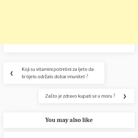
Navigacija
Koji su vitamini potrebni za ljeto da
Previous
❮
objava
bi tijelo održalo dobar imunitet ?
Post:
Zašto je zdravo kupati se u moru ?
❯
Next
Post:
You may also like