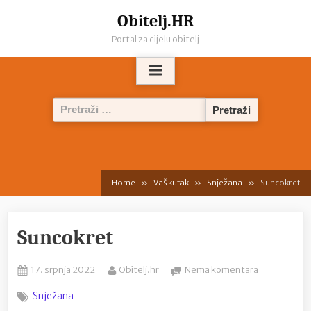
Skip
Obitelj.HR
to
Portal za cijelu obitelj
content
Pretraži:
Home
Vaš kutak
Snježana
Suncokret
Suncokret
Posted
By
na
17. srpnja 2022
Obitelj.hr
Nema komentara
on
Suncokret
Snježana