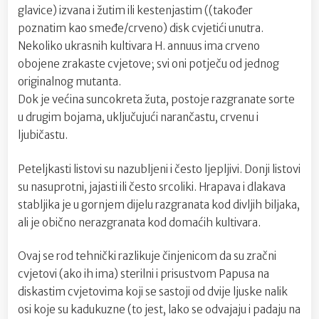
glavice) izvana i žutim ili kestenjastim ((također
poznatim kao smeđe/crveno) disk cvjetići unutra.
Nekoliko ukrasnih kultivara H. annuus ima crveno
obojene zrakaste cvjetove; svi oni potječu od jednog
originalnog mutanta.
Dok je većina suncokreta žuta, postoje razgranate sorte
u drugim bojama, uključujući narančastu, crvenu i
ljubičastu.
Peteljkasti listovi su nazubljeni i često ljepljivi. Donji listovi
su nasuprotni, jajasti ili često srcoliki. Hrapava i dlakava
stabljika je u gornjem dijelu razgranata kod divljih biljaka,
ali je obično nerazgranata kod domaćih kultivara.
Ovaj se rod tehnički razlikuje činjenicom da su zračni
cvjetovi (ako ih ima) sterilni i prisustvom Papusa na
diskastim cvjetovima koji se sastoji od dvije ljuske nalik
osi koje su kadukuzne (to jest, lako se odvajaju i padaju na