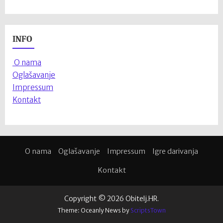
INFO
O nama
Oglašavanje
Impressum
Kontakt
O nama
Oglašavanje
Impressum
Igre darivanja
Kontakt
Copyright © 2026 Obitelj.HR.
Theme: Oceanly News by
ScriptsTown