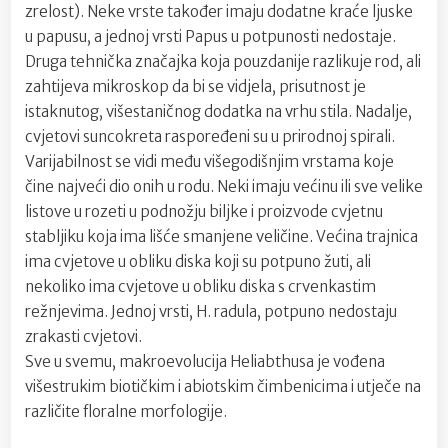
zrelost). Neke vrste također imaju dodatne kraće ljuske
u papusu, a jednoj vrsti Papus u potpunosti nedostaje.
Druga tehnička značajka koja pouzdanije razlikuje rod, ali
zahtijeva mikroskop da bi se vidjela, prisutnost je
istaknutog, višestaničnog dodatka na vrhu stila. Nadalje,
cvjetovi suncokreta raspoređeni su u prirodnoj spirali.
Varijabilnost se vidi među višegodišnjim vrstama koje
čine najveći dio onih u rodu. Neki imaju većinu ili sve velike
listove u rozeti u podnožju biljke i proizvode cvjetnu
stabljiku koja ima lišće smanjene veličine. Većina trajnica
ima cvjetove u obliku diska koji su potpuno žuti, ali
nekoliko ima cvjetove u obliku diska s crvenkastim
režnjevima. Jednoj vrsti, H. radula, potpuno nedostaju
zrakasti cvjetovi.
Sve u svemu, makroevolucija Heliabthusa je vođena
višestrukim biotičkim i abiotskim čimbenicima i utječe na
različite floralne morfologije.