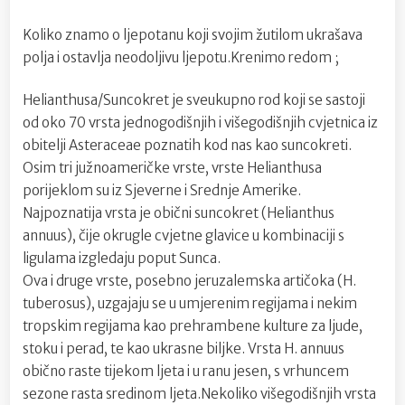
Koliko znamo o ljepotanu koji svojim žutilom ukrašava
polja i ostavlja neodoljivu ljepotu.Krenimo redom ;
Helianthusa/Suncokret je sveukupno rod koji se sastoji
od oko 70 vrsta jednogodišnjih i višegodišnjih cvjetnica iz
obitelji Asteraceae poznatih kod nas kao suncokreti.
Osim tri južnoameričke vrste, vrste Helianthusa
porijeklom su iz Sjeverne i Srednje Amerike.
Najpoznatija vrsta je obični suncokret (Helianthus
annuus), čije okrugle cvjetne glavice u kombinaciji s
ligulama izgledaju poput Sunca.
Ova i druge vrste, posebno jeruzalemska artičoka (H.
tuberosus), uzgajaju se u umjerenim regijama i nekim
tropskim regijama kao prehrambene kulture za ljude,
stoku i perad, te kao ukrasne biljke. Vrsta H. annuus
obično raste tijekom ljeta i u ranu jesen, s vrhuncem
sezone rasta sredinom ljeta.Nekoliko višegodišnjih vrsta