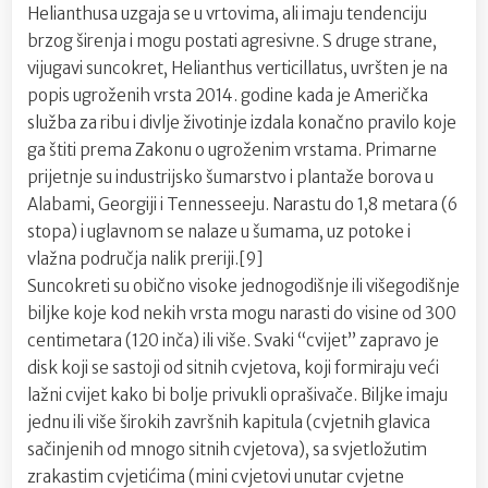
Helianthusa uzgaja se u vrtovima, ali imaju tendenciju
brzog širenja i mogu postati agresivne. S druge strane,
vijugavi suncokret, Helianthus verticillatus, uvršten je na
popis ugroženih vrsta 2014. godine kada je Američka
služba za ribu i divlje životinje izdala konačno pravilo koje
ga štiti prema Zakonu o ugroženim vrstama. Primarne
prijetnje su industrijsko šumarstvo i plantaže borova u
Alabami, Georgiji i Tennesseeju. Narastu do 1,8 metara (6
stopa) i uglavnom se nalaze u šumama, uz potoke i
vlažna područja nalik preriji.[9]
Suncokreti su obično visoke jednogodišnje ili višegodišnje
biljke koje kod nekih vrsta mogu narasti do visine od 300
centimetara (120 inča) ili više. Svaki “cvijet” zapravo je
disk koji se sastoji od sitnih cvjetova, koji formiraju veći
lažni cvijet kako bi bolje privukli oprašivače. Biljke imaju
jednu ili više širokih završnih kapitula (cvjetnih glavica
sačinjenih od mnogo sitnih cvjetova), sa svjetložutim
zrakastim cvjetićima (mini cvjetovi unutar cvjetne