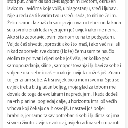
stoti put. Znam da sad živiš lagodnim životom, okružen
lavicom i lavićima koje voliš, u blagostanju, sreći i ljubavi.
Nije u redu da ti kvarim tvoju sreću sada, to niti ne želim.
Želim samo da znaš da sam ja vjerovao u tebe i onda kada
su ti svi okrenuli leda i vjerujem još uvijek iako me nema.
Ako si to zaboravio, ovim pismom te na to podsjećam.
Valjda ćeš shvatiti, oprostiti ako što imaš, i ako već nisi, ali
nikad zaboraviti sve dobro (i loše) čemu sam te naučio.
Molim te prihvati i cijeni sebe još više, jer koliko god
samopouzdanja, siline , samopoštovanja i ljubavi za sebe i
voljene oko sebe imaš – malo je, uvijek možeš još. Znam
to, jer znam sebe. A ti si uvijek bio u mom svemu. Sjeti se
uvijek treba biti gladan boljeg, moja glad za tobom me
dovela do toga da evoluiram i napredujem. I kada dođeš
na vrh planine, pogledaj dalje, u horizontu ima još većih
vrhova koji čekaju da ih osvojiš. I nastavi još bolje i
hrabrije, jer samo takav potreban si sebi i ljudima kojima
si sve u životu. Uvijek evoluiraj, uvijek radi na sebi i upamti