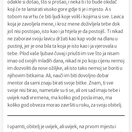
odakle si došao, što si prošao, i neka ti i to bude okidač
koji će te lansirati visoko gore gdje ti je i mjesto. A s
tobom na vrhu će biti ljudi koje voliš i kojima si sve. Lavica
koja je zavoljela mene, i kroz mene doživljela tebe dok
još nisi postojao, isto kao i ja htjela je da postojiš. Ti nikad
ne zaboravi svoju lavicu držati kao kap vode na dlanu u
pustinji, jer je ona bila ta koja je isto kao i ja vjerovala u
tebe. Plod vaše ljubavi čuvaj i priušti im sve što ja nisam
imao od svojih mladih dana, nikad ni po koju cijenu nemoj
im dozvoliti da nose ožiljke, ali isto tako nemoj se boriti u
njihovim bitkama. Ali, nauči im biti dovoljno dobar
mentor da sami znaju birati svoje bitke. Znam, ti sve
svoje nisi birao, nametale su ti se, ali oni sad imaju tebe i
uvijek nađi vremena, ma koliko god posla imao, ma
koliko god obveza morao završiti u roku, za svoju obitelj.
I upamti, obitelj je uvijek, ali uvijek, na prvom mjestu i