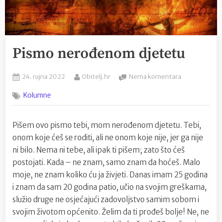
Pismo nerođenom djetetu
Posted
By
na
24. rujna 2022
Obitelj.hr
Nema komentara
on
Pismo
Kolumne
nerođenom
djetetu
Pišem ovo pismo tebi, mom nerođenom djetetu. Tebi,
onom koje ćeš se roditi, ali ne onom koje nije, jer ga nije
ni bilo. Nema ni tebe, ali ipak ti pišem; zato što ćeš
postojati. Kada – ne znam, samo znam da hoćeš. Malo
moje, ne znam koliko ću ja živjeti. Danas imam 25 godina
i znam da sam 20 godina patio, učio na svojim greškama,
služio druge ne osjećajući zadovoljstvo samim sobom i
svojim životom općenito. Želim da ti prođeš bolje! Ne, ne