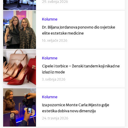
29. svibnja 2026
Kolumne
Dr. Biljana Jordanova ponovno dio svjetske
elite estetske medicine
16. veljače 2026
Kolumne
Cipele i torbice – ženski tandem koji nikad ne
izlazi iz mode
3. svibnja 2026
Kolumne
Iza pozornice Monte Carla:Mjesto gdje
estetika dobiva novu dimenziju
24. travnja 2026