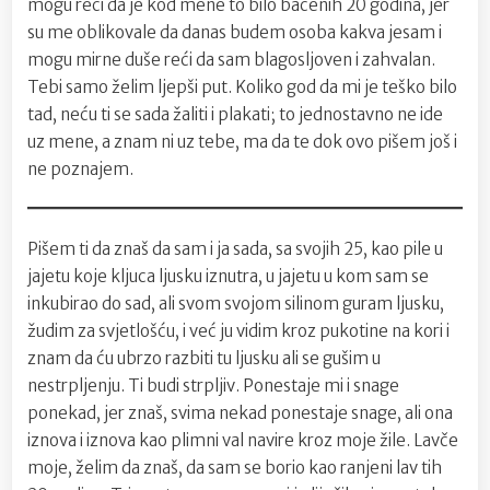
mogu reći da je kod mene to bilo bačenih 20 godina, jer
su me oblikovale da danas budem osoba kakva jesam i
mogu mirne duše reći da sam blagosljoven i zahvalan.
Tebi samo želim ljepši put. Koliko god da mi je teško bilo
tad, neću ti se sada žaliti i plakati; to jednostavno ne ide
uz mene, a znam ni uz tebe, ma da te dok ovo pišem još i
ne poznajem.
Pišem ti da znaš da sam i ja sada, sa svojih 25, kao pile u
jajetu koje kljuca ljusku iznutra, u jajetu u kom sam se
inkubirao do sad, ali svom svojom silinom guram ljusku,
žudim za svjetlošću, i već ju vidim kroz pukotine na kori i
znam da ću ubrzo razbiti tu ljusku ali se gušim u
nestrpljenju. Ti budi strpljiv. Ponestaje mi i snage
ponekad, jer znaš, svima nekad ponestaje snage, ali ona
iznova i iznova kao plimni val navire kroz moje žile. Lavče
moje, želim da znaš, da sam se borio kao ranjeni lav tih