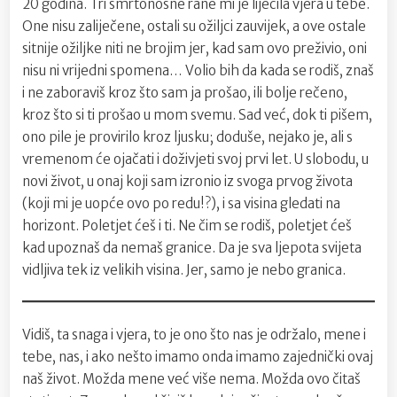
20 godina. Tri smrtonosne rane mi je liječila vjera u tebe.
One nisu zaliječene, ostali su ožiljci zauvijek, a ove ostale
sitnije ožiljke niti ne brojim jer, kad sam ovo preživio, oni
nisu ni vrijedni spomena… Volio bih da kada se rodiš, znaš
i ne zaboraviš kroz što sam ja prošao, ili bolje rečeno,
kroz što si ti prošao u mom svemu. Sad već, dok ti pišem,
ono pile je provirilo kroz ljusku; doduše, nejako je, ali s
vremenom će ojačati i doživjeti svoj prvi let. U slobodu, u
novi život, u onaj koji sam izronio iz svoga prvog života
(koji mi je uopće ovo po redu!?), i sa visina gledati na
horizont. Poletjet ćeš i ti. Ne čim se rodiš, poletjet ćeš
kad upoznaš da nemaš granice. Da je sva ljepota svijeta
vidljiva tek iz velikih visina. Jer, samo je nebo granica.
Vidiš, ta snaga i vjera, to je ono što nas je održalo, mene i
tebe, nas, i ako nešto imamo onda imamo zajednički ovaj
naš život. Možda mene već više nema. Možda ovo čitaš