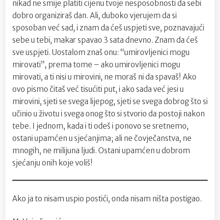
nikad ne smije platiti cijenu tvoje nesposobnosti da sebi
dobro organiziraš dan. Ali, duboko vjerujem da si
sposoban već sad, i znam da ćeš uspjeti sve, poznavajući
sebe u tebi, makar spavao 3 sata dnevno. Znam da ćeš
sve uspjeti. Uostalom znaš onu: “umirovljenici mogu
mirovati”, prema tome – ako umirovljenici mogu
mirovati, a ti nisi u mirovini, ne moraš ni da spavaš! Ako
ovo pismo čitaš već tisućiti put, i ako sada već jesi u
mirovini, sjeti se svega lijepog, sjeti se svega dobrog što si
učinio u životu i svega onog što si stvorio da postoji nakon
tebe. I jednom, kada i ti odeš i ponovo se sretnemo,
ostani upamćen u sjećanjima; ali ne čovječanstva, ne
mnogih, ne milijuna ljudi. Ostani upamćen u dobrom
sjećanju onih koje voliš!
Ako ja to nisam uspio postići, onda nisam ništa postigao.