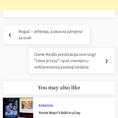
Navigacija
Rogač – jefitinija, a ukusna zamjena
Previous
❮
objava
za orah
Post:
Damir Kedžo predstavlja novi singl
Next
“Izbor je tvoj” i spot snimljen u
❯
Post:
veličanstvenoj pustinji Jordana
You may also like
Kolumne
Rome Wasn’t Built in a Day