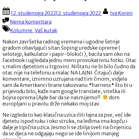
Posted
By
12. studenoga 2022
12. studenoga 2022
Iva Koren
on
na
Nema komentara
Amerikanci
Kolumne
,
Vaš kutak
,i
djeca
Nakon završetka radnog vremena i ugodne šetnje
na
gradom obavljajući sitan šoping uredske opreme (
lajnama
selotejp, kalkulator i papir-blokići ), bacila sam oko na
?!
Facebook i ugledala jednu meni provokativnu fotku. Otac
s malim djetetom u trgovini. Ništa tu ne bi bilo čudno da
otac nije na telefonu a malac NA LAJNI. Čitajući dalje
komentare, iznimno uzrujana nad tim činom, vidjela
sam da Amerikanci brane takozvanu *harness* što bi u
prijevodu bilo, kaže nam google translate, viteška ili
bojna oprema (Ajde bar da se nasmijemo!!
dom
europljani u pravilu drže nekako moj stav.
Ne izgleda to kao klasična uzica iliti lajna za pse, već ide
djetetu ispod ruku i oko struka, na leđima ima kopču i
dalje je tipična uzica. Jesmo li se zbilja sveli na činjenicu
da se djeca ne odgajaju nego se ide linijom manjeg