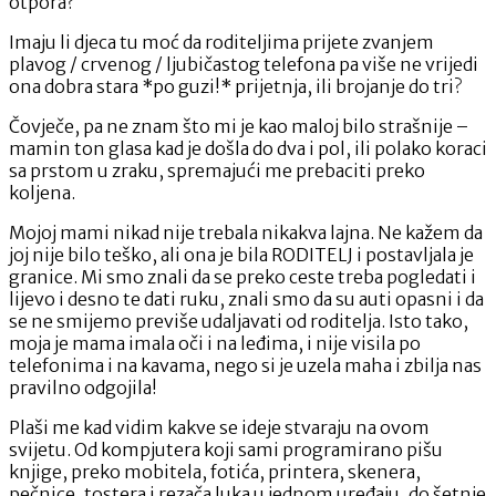
otpora?
Imaju li djeca tu moć da roditeljima prijete zvanjem
plavog / crvenog / ljubičastog telefona pa više ne vrijedi
ona dobra stara *po guzi!* prijetnja, ili brojanje do tri?
Čovječe, pa ne znam što mi je kao maloj bilo strašnije –
mamin ton glasa kad je došla do dva i pol, ili polako koraci
sa prstom u zraku, spremajući me prebaciti preko
koljena.
Mojoj mami nikad nije trebala nikakva lajna. Ne kažem da
joj nije bilo teško, ali ona je bila RODITELJ i postavljala je
granice. Mi smo znali da se preko ceste treba pogledati i
lijevo i desno te dati ruku, znali smo da su auti opasni i da
se ne smijemo previše udaljavati od roditelja. Isto tako,
moja je mama imala oči i na leđima, i nije visila po
telefonima i na kavama, nego si je uzela maha i zbilja nas
pravilno odgojila!
Plaši me kad vidim kakve se ideje stvaraju na ovom
svijetu. Od kompjutera koji sami programirano pišu
knjige, preko mobitela, fotića, printera, skenera,
pečnice, tostera i rezača luka u jednom uređaju, do šetnje