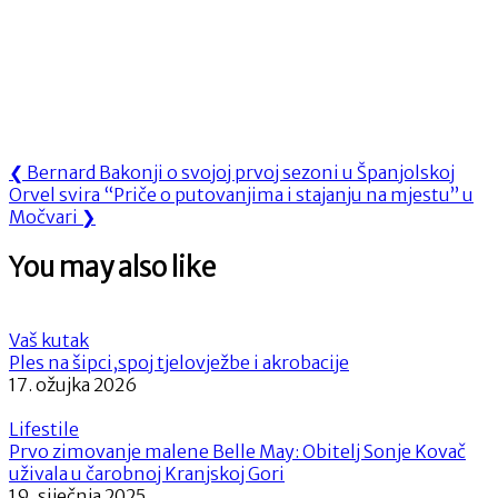
Navigacija
Previous
❮
Bernard Bakonji o svojoj prvoj sezoni u Španjolskoj
Next
Post:
Orvel svira “Priče o putovanjima i stajanju na mjestu” u
objava
Post:
Močvari
❯
You may also like
Vaš kutak
Ples na šipci,spoj tjelovježbe i akrobacije
17. ožujka 2026
Lifestile
Prvo zimovanje malene Belle May: Obitelj Sonje Kovač
uživala u čarobnoj Kranjskoj Gori
19. siječnja 2025