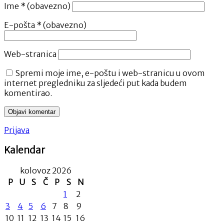
Ime
* (obavezno)
E-pošta
* (obavezno)
Web-stranica
Spremi moje ime, e-poštu i web-stranicu u ovom
internet pregledniku za sljedeći put kada budem
komentirao.
Prijava
Kalendar
kolovoz 2026
P
U
S
Č
P
S
N
1
2
3
4
5
6
7
8
9
10
11
12
13
14
15
16