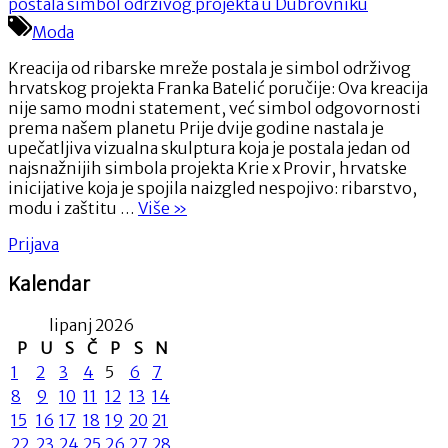
Batelić
u
Moda
kreaciji
od
Kreacija od ribarske mreže postala je simbol održivog
ribarske mreže
hrvatskog projekta Franka Batelić poručije: Ova kreacija
koja
nije samo modni statement, već simbol odgovornosti
je
prema našem planetu Prije dvije godine nastala je
postala
upečatljiva vizualna skulptura koja je postala jedan od
simbol
najsnažnijih simbola projekta Krie x Provir, hrvatske
održivog
inicijative koja je spojila naizgled nespojivo: ribarstvo,
projekta
“Franka
modu i zaštitu …
Više
»
u
Batelić
Dubrovniku
Prijava
u
kreaciji
Kalendar
od
ribarske mreže
lipanj 2026
koja
je
P
U
S
Č
P
S
N
postala
1
2
3
4
5
6
7
simbol
8
9
10
11
12
13
14
održivog
15
16
17
18
19
20
21
projekta
22
23
24
25
26
27
28
u