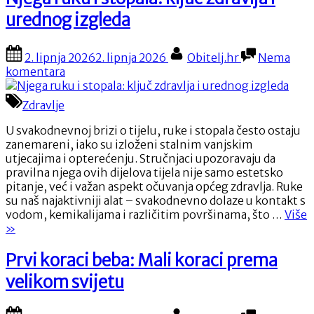
rebarca:
urednog izgleda
Recept
za
savršeno
Posted
By
2. lipnja 2026
2. lipnja 2026
Obitelj.hr
Nema
mekana
on
na
komentara
i
Njega
sočna
ruku
Zdravlje
rebarca”
i
stopala:
U svakodnevnoj brizi o tijelu, ruke i stopala često ostaju
ključ
zanemareni, iako su izloženi stalnim vanjskim
zdravlja
utjecajima i opterećenju. Stručnjaci upozoravaju da
i
pravilna njega ovih dijelova tijela nije samo estetsko
urednog
pitanje, već i važan aspekt očuvanja općeg zdravlja. Ruke
izgleda
su naš najaktivniji alat – svakodnevno dolaze u kontakt s
“
vodom, kemikalijama i različitim površinama, što …
Više
r
»
i
s
Prvi koraci beba: Mali koraci prema
k
velikom svijetu
z
i
u
Posted
By