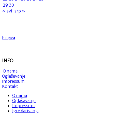
Dubrovniku”
29
30
« svi
srp »
Prijava
INFO
O nama
Oglašavanje
Impressum
Kontakt
O nama
Oglašavanje
Impressum
Igre darivanja