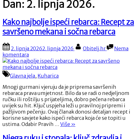
Dan:
2. lipnja 2026.
Kako najbolje ispeći rebarca: Recept za
savršeno mekana i sočna rebarca
Posted
By
2. lipnja 2026
2. lipnja 2026
Obitelj.hr
Nema
on
na
komentara
Kako
najbolje
ispeći
Glavna jela
,
Kuharica
rebarca:
Recept
Mnogi gurmani vjeruju da je priprema savršenih
za
rebaraca prava umjetnost. Bilo da se radi o nedjeljnom
savršeno
ručku ili roštilju s prijateljima, dobro pečena rebarca
mekana
uvijek su hit. Ključ uspjeha leži u pravilnoj pripremi i
i
pažljivom pečenju. Ovaj članak donosi detaljan recept i
sočna
korisne savjete kako ispeći rebarca koja će se topiti u
rebarca
“Kako
ustima. Odabir Pravih …
Više
»
najbolje
ispeći
Njega ruku i stopala: ključ zdravlja i