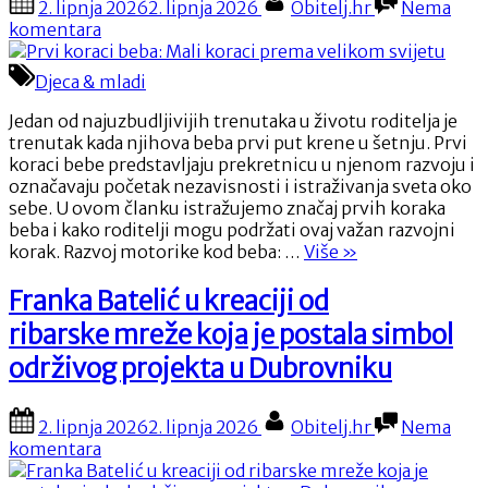
2. lipnja 2026
2. lipnja 2026
Obitelj.hr
Nema
i
on
na
komentara
Prvi
koraci
Djeca & mladi
beba:
Mali
Jedan od najuzbudljivijih trenutaka u životu roditelja je
koraci
trenutak kada njihova beba prvi put krene u šetnju. Prvi
prema
koraci bebe predstavljaju prekretnicu u njenom razvoju i
velikom
označavaju početak nezavisnosti i istraživanja sveta oko
svijetu
sebe. U ovom članku istražujemo značaj prvih koraka
beba i kako roditelji mogu podržati ovaj važan razvojni
“Prvi
korak. Razvoj motorike kod beba: …
Više
»
koraci
beba:
Franka Batelić u kreaciji od
Mali
ribarske mreže koja je postala simbol
koraci
prema
održivog projekta u Dubrovniku
velikom
svijetu”
Posted
By
2. lipnja 2026
2. lipnja 2026
Obitelj.hr
Nema
on
na
komentara
Franka