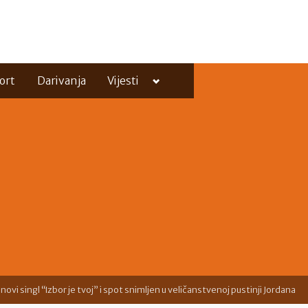
Toggle
ort
Darivanja
Vijesti
sub-
menu
Toggle
sub-
menu
ovi singl “Izbor je tvoj” i spot snimljen u veličanstvenoj pustinji Jordana