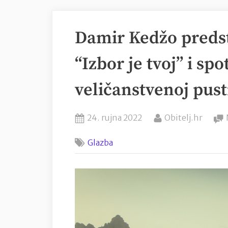
Damir Kedžo predst
“Izbor je tvoj” i sp
veličanstvenoj pust
Posted
By
24. rujna 2022
Obitelj.hr
on
Glazba