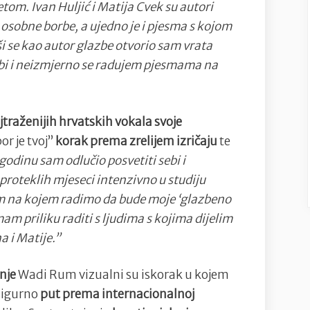
m. Ivan Huljić i Matija Cvek su autori
e osobne borbe, a ujedno je i pjesma s kojom
i se kao autor glazbe otvorio sam vrata
zbi i neizmjerno se radujem pjesmama na
ajtraženijih hrvatskih vokala svoje
or je tvoj”
korak prema zrelijem izričaju
te
godinu sam odlučio posvetiti sebi i
roteklih mjeseci intenzivno u studiju
lbum na kojem radimo da bude moje ‘glazbeno
am priliku raditi s ljudima s kojima dijelim
a i Matije.”
inje
Wadi Rum vizualni su iskorak u kojem
sigurno
put prema internacionalnoj