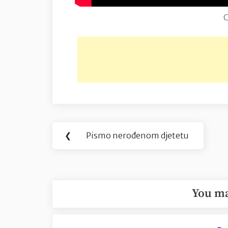
Navigacija
❮
Pismo nerođenom djetetu
Previous
objava
Post:
You ma