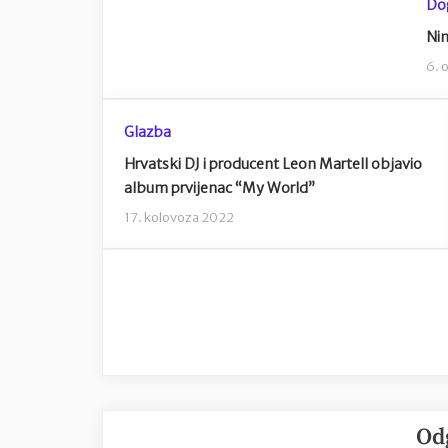
Do
Nin
6. 
Glazba
Hrvatski DJ i producent Leon Martell objavio
album prvijenac “My World”
17. kolovoza 2022
Od