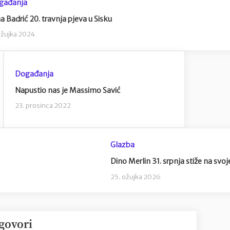
gađanja
a Badrić 20. travnja pjeva u Sisku
ožujka 2024
Događanja
Napustio nas je Massimo Savić
23. prosinca 2022
Glazba
Dino Merlin 31. srpnja stiže na svoj
25. ožujka 2026
govori