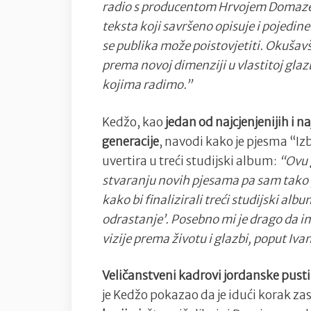
radio s producentom Hrvojem Domazeto
teksta koji savršeno opisuje i pojedin
se publika može poistovjetiti. Okušavš
prema novoj dimenziji u vlastitoj gla
kojima radimo.”
Kedžo, kao
jedan od najcjenjenijih i n
generacije
, navodi kako je pjesma “Izb
uvertira u treći studijski album:
“Ovu 
stvaranju novih pjesama pa sam tako p
kako bi finalizirali treći studijski a
odrastanje’. Posebno mi je drago da im
vizije prema životu i glazbi, poput Ivan
Veličanstveni kadrovi jordanske pust
je Kedžo pokazao da je idući korak za