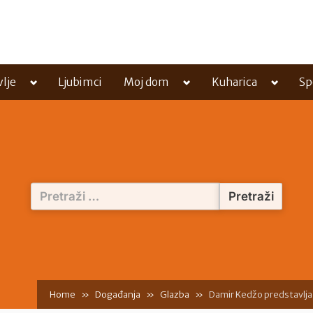
Toggle
Toggle
Toggle
vlje
Ljubimci
Moj dom
Kuharica
Sp
sub-
sub-
sub-
menu
menu
menu
Pretraži:
Home
Događanja
Glazba
Damir Kedžo predstavlja n