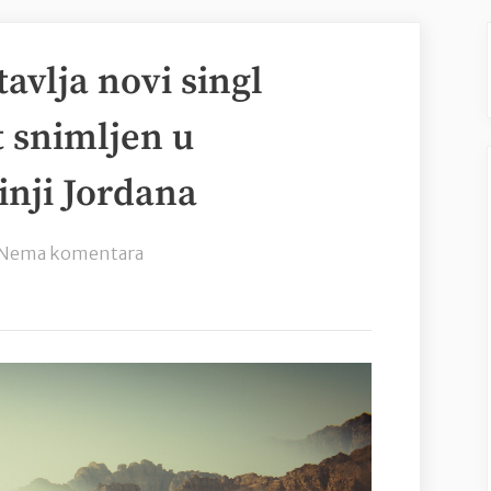
avlja novi singl
ot snimljen u
inji Jordana
na
Nema komentara
Damir
Kedžo
predstavlja
novi
singl
“Izbor
je
tvoj”