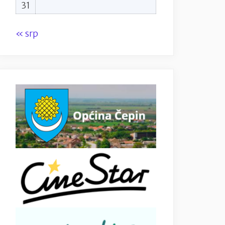
31
« srp