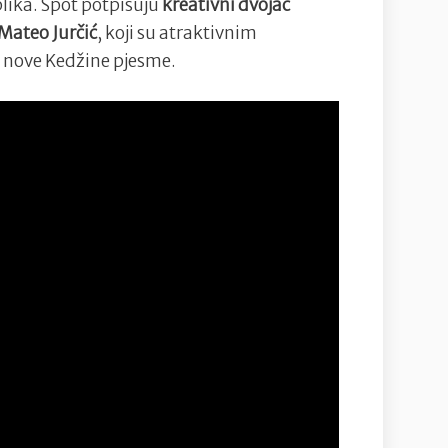
blika. Spot potpisuju
kreativni dvojac
Mateo Jurčić
, koji su atraktivnim
i nove Kedžine pjesme.