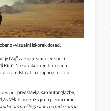
i
spot
snimljen
u
veličanstvenoj
pustinji
azbeno-vizualni iskorak dosad.
Jordana
or je tvoj”
za koji je snimljen spot
u
adi Rum
. Nakon skoro godinu dana
blici predstaviti u drugačijem stilu
 prvi put
predstavlja kao autor glazbe
,
tija Cvek
. Ističe kako je na pjesmi radio
 studenom prošle godine i od tada sam ju