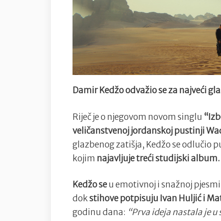
Damir Kedžo odvažio se za najveći gl
Riječ je o njegovom novom singlu
“Izb
veličanstvenoj jordanskoj pustinji W
glazbenog zatišja, Kedžo se odlučio pu
kojim
najavljuje treći studijski album.
Kedžo se
u emotivnoj i snažnoj pjesmi
dok
stihove potpisuju Ivan Huljić i Ma
godinu dana:
“Prva ideja nastala je u