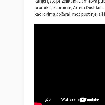
karijeri
, što priželjkuje i Damirova pu
produkcije Lumiere
,
Artem Dushkin i 
kadrovima dočarali moć pustinje, ali 