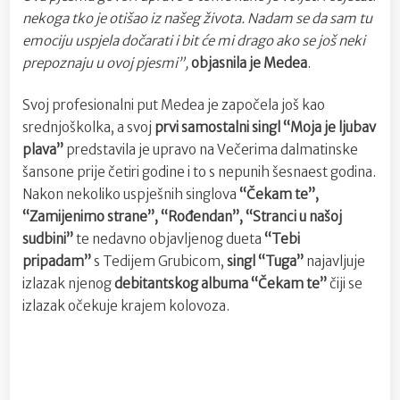
nekoga tko je otišao iz našeg života. Nadam se da sam tu
emociju uspjela dočarati i bit će mi drago ako se još neki
prepoznaju u ovoj pjesmi”,
objasnila je Medea
.
Svoj profesionalni put Medea je započela još kao
srednjoškolka, a svoj
prvi samostalni singl “Moja je ljubav
plava”
predstavila je upravo na Večerima dalmatinske
šansone prije četiri godine i to s nepunih šesnaest godina.
Nakon nekoliko uspješnih singlova
“Čekam te”,
“Zamijenimo strane”, “Rođendan”, “Stranci u našoj
sudbini”
te nedavno objavljenog dueta
“Tebi
pripadam”
s Tedijem Grubicom,
singl “Tuga”
najavljuje
izlazak njenog
debitantskog albuma “Čekam te”
čiji se
izlazak očekuje krajem kolovoza.