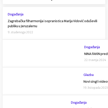
Događanja
Zagrebačka filharmonija i sopranistica Marija Vidović oduševili
publiku u Jeruzalemu
9. studenoga 2022
Događanja
NINA FAKIN preds
22. travnja 2024
Glazba
Novi singl i vide
19. listopada 2023
Događanja