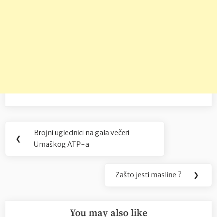
Navigacija
Brojni uglednici na gala večeri
Previous
❮
objava
Umaškog ATP-a
Post:
Zašto jesti masline ?
❯
Next
Post:
You may also like