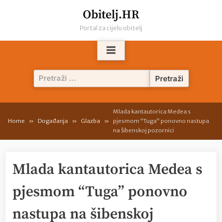
Skip
Obitelj.HR
to
Portal za cijelu obitelj
content
Pretraži:
Mlada kantautorica Medea s
Home
Događanja
Glazba
pjesmom “Tuga” ponovno nastupa
na šibenskoj pozornici
Mlada kantautorica Medea s
pjesmom “Tuga” ponovno
nastupa na šibenskoj