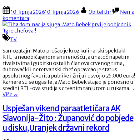
SOV
Posted
By
10. lipnja 2026
10. lipnja 2026
Obitelj.hr
Nema
on
na
komentara
Tiha
dominacija
s
TV
juga:
Mato
Samozatajni Mato prošao je kroz kulinarski spektakl
Bebek
RTL-a neuobičajenom smirenošću, a unatoč napetim
prvi
rivalstvima i gubitku ostalih članova crvenog tima,
je
dubrovački i neretvanski chef opravdao je status
pobjednik
apsolutnog favorita publike i žirija i osvojio 25.000 eura!
‘Igre
Kamere su se ugasile, a Mato Bebek stajao je ponosno u
chefova’!
sredini RTL-ova studija s crvenim tanjurom u rukama. …
“Tiha
Više
»
dominacija
s
Uspješan vikend paraatletičara AK
juga:
Slavonija-Žito : Županović do pobjede
Mato
Bebek
u disku,Uranjek državni rekord
prvi
je