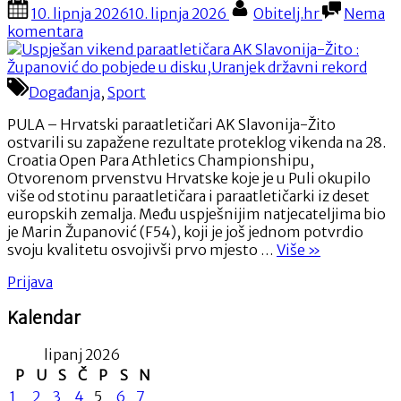
Posted
By
pobjednik
10. lipnja 2026
10. lipnja 2026
Obitelj.hr
Nema
on
‘Igre
na
komentara
chefova’!”
Uspješan
vikend
paraatletičara
Događanja
,
Sport
AK
Slavonija-
PULA – Hrvatski paraatletičari AK Slavonija-Žito
Žito
ostvarili su zapažene rezultate proteklog vikenda na 28.
:
Croatia Open Para Athletics Championshipu,
Županović
Otvorenom prvenstvu Hrvatske koje je u Puli okupilo
do
više od stotinu paraatletičara i paraatletičarki iz deset
pobjede
europskih zemalja. Među uspješnijim natjecateljima bio
u
je Marin Županović (F54), koji je još jednom potvrdio
disku,Uranjek
“Uspješan
svoju kvalitetu osvojivši prvo mjesto …
Više
»
državni
vikend
rekord
Prijava
paraatletičara
AK
Kalendar
Slavonija-
Žito
lipanj 2026
:
Županović
P
U
S
Č
P
S
N
do
1
2
3
4
5
6
7