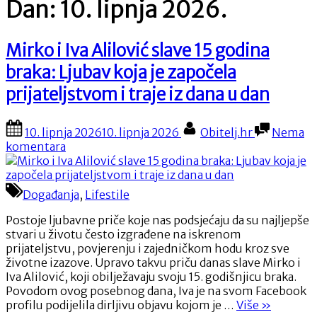
Dan:
10. lipnja 2026.
Mirko i Iva Alilović slave 15 godina
braka: Ljubav koja je započela
prijateljstvom i traje iz dana u dan
Posted
By
10. lipnja 2026
10. lipnja 2026
Obitelj.hr
Nema
on
na
komentara
Mirko
i
Iva
Događanja
,
Lifestile
Alilović
slave
Postoje ljubavne priče koje nas podsjećaju da su najljepše
15
stvari u životu često izgrađene na iskrenom
godina
prijateljstvu, povjerenju i zajedničkom hodu kroz sve
braka:
životne izazove. Upravo takvu priču danas slave Mirko i
Ljubav
Iva Alilović, koji obilježavaju svoju 15. godišnjicu braka.
koja
Povodom ovog posebnog dana, Iva je na svom Facebook
je
“Mirko
profilu podijelila dirljivu objavu kojom je …
Više
»
započela