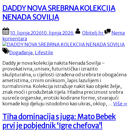
i
prijateljstvom
Iva
DADDY NOVA SREBRNA KOLEKCIJA
i
Alilović
NENADA SOVILJA
traje
slave
iz
15
dana
godina
Posted
By
10. lipnja 2026
10. lipnja 2026
Obitelj.hr
Nema
u
braka:
on
na
komentara
dan
Ljubav
DADDY
koja
NOVA
Događanja
,
Lifestile
je
SREBRNA
započela
KOLEKCIJA
Daddy je nova kolekcija nakita Nenada Sovilja –
prijateljs
NENADA
provokativna, unisex, futuristička i izrazito
i
SOVILJA
skulpturalna, u cijelosti izrađena od srebra te obogaćena
traje
ametistima, crnim oniksom, lapis lazulijem i
iz
turmalinima. Kolekcija istražuje nakit kao objekt želje,
dana
znak moći i produžetak tijela. Hladna preciznost srebra
u
susreće organske, erotski kodirane forme, stvarajući
dan”
“D
komade koji djeluju istodobno kao ukras, oklop, …
Više
»
NO
SR
Tiha dominacija s juga: Mato Bebek
KO
prvi je pobjednik ‘Igre chefova’!
NE