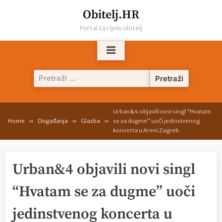
Skip
Obitelj.HR
to
Portal za cijelu obitelj
content
Pretraži:
Urban&4 objavili novi singl “Hvatam
Home
Događanja
Glazba
se za dugme” uoči jedinstvenog
koncerta u Areni Zagreb
Urban&4 objavili novi singl
“Hvatam se za dugme” uoči
jedinstvenog koncerta u