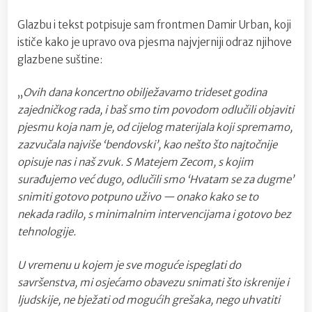
Glazbu i tekst potpisuje sam frontmen Damir Urban, koji
ističe kako je upravo ova pjesma najvjerniji odraz njihove
glazbene suštine:
„
Ovih dana koncertno obilježavamo trideset godina
zajedničkog rada, i baš smo tim povodom odlučili objaviti
pjesmu koja nam je, od cijelog materijala koji spremamo,
zazvučala najviše ‘bendovski’, kao nešto što najtočnije
opisuje nas i naš zvuk. S Matejem Zecom, s kojim
surađujemo već dugo, odlučili smo ‘Hvatam se za dugme’
snimiti gotovo potpuno uživo — onako kako se to
nekada radilo, s minimalnim intervencijama i gotovo bez
tehnologije.
U vremenu u kojem je sve moguće ispeglati do
savršenstva, mi osjećamo obavezu snimati što iskrenije i
ljudskije, ne bježati od mogućih grešaka, nego uhvatiti