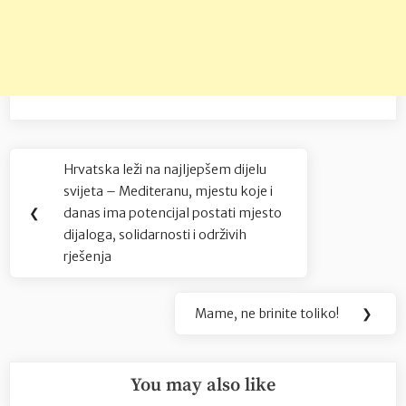
Navigacija
Hrvatska leži na najljepšem dijelu
Previous
objava
svijeta – Mediteranu, mjestu koje i
Post:
❮
danas ima potencijal postati mjesto
dijaloga, solidarnosti i održivih
rješenja
Mame, ne brinite toliko!
❯
Next
Post:
You may also like