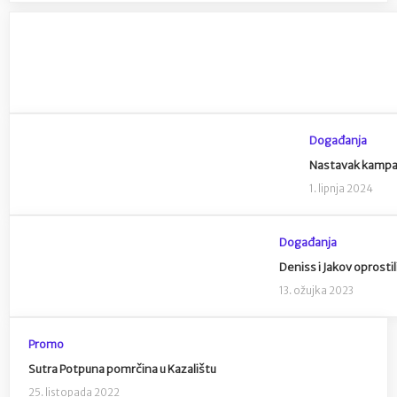
Događanja
Nastavak kampanj
1. lipnja 2024
Događanja
Deniss i Jakov oprostil
13. ožujka 2023
Promo
Sutra Potpuna pomrčina u Kazalištu
25. listopada 2022