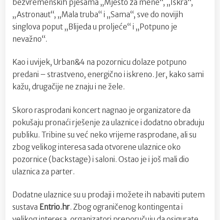
bezvremenskih pjesama „Mjesto za mene“, „Iskra“,
„Astronaut“, „Mala truba“ i „Sama“, sve do novijih
singlova poput „Blijeda u proljeće“ i „Potpuno je
nevažno“.
Kao i uvijek, Urban&4 na pozornicu dolaze potpuno
predani – strastveno, energično i iskreno. Jer, kako sami
kažu, drugačije ne znaju i ne žele.
Skoro rasprodani koncert nagnao je organizatore da
pokušaju pronaći rješenje za ulaznice i dodatno obraduju
publiku. Tribine su već neko vrijeme rasprodane, ali su
zbog velikog interesa sada otvorene ulaznice oko
pozornice (backstage) i saloni. Ostao je i još mali dio
ulaznica za parter.
Dodatne ulaznice su u prodaji i možete ih nabaviti putem
sustava
Entrio.hr
. Zbog ograničenog kontingenta i
velikog interesa, organizatori preporučuju da osigurate