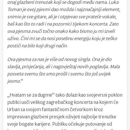
onaj glazbeni trenutak koji se dogodi među nama. Luka
Toman je ovoj pjesmi dao možda i najznačajniji element,
snimio je sve gitare, ali je i otpjevao sve prateće vokale,
baš kao što to radi i na pozornici tijekom koncerta. Zato
ova pjesma zvuči točno onako kako bismo ju mi izveli
uživo. Čini mi se da nosi posebnu energiju koju je teško
postići na bilo koji drugi način.
Ova pjesma za nas je više od novog singla. Ona je dio
slavlja, prisjećanja, ali i nagovještaj novih poglavlja. Mala
posveta svemu što smo prošli i svemu što još uvijek
jesmo
.“
„Hvatam se za dugme“ tako dolazi kao svojevrsni poklon
publici uoči velikog zagrebačkog koncerta na kojem će
Urban sa svojom fantastičnom četvorkom kroz
impresivan glazbeni presjek oživjeti najbolje trenutke
svoje bogate karijere. Publiku očekuje putovanje od