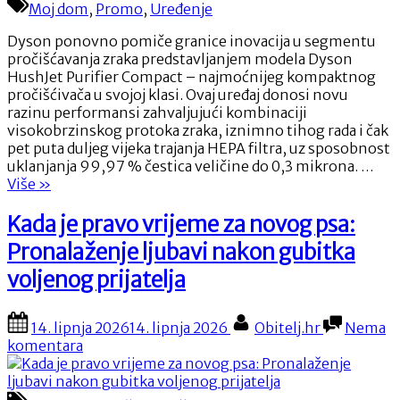
novi
Moj dom
,
Promo
,
Uređenje
standard:
stiže
Dyson ponovno pomiče granice inovacija u segmentu
Dyson
pročišćavanja zraka predstavljanjem modela Dyson
HushJet
HushJet Purifier Compact – najmoćnijeg kompaktnog
Purifier
pročišćivača u svojoj klasi. Ovaj uređaj donosi novu
Compact
razinu performansi zahvaljujući kombinaciji
visokobrzinskog protoka zraka, iznimno tihog rada i čak
pet puta duljeg vijeka trajanja HEPA filtra, uz sposobnost
uklanjanja 99,97 % čestica veličine do 0,3 mikrona. …
“Dyson
Više
»
postavlja
novi
Kada je pravo vrijeme za novog psa:
standard:
Pronalaženje ljubavi nakon gubitka
stiže
Dyson
voljenog prijatelja
HushJet
Purifier
Posted
By
Compact”
14. lipnja 2026
14. lipnja 2026
Obitelj.hr
Nema
on
na
komentara
Kada
je
pravo