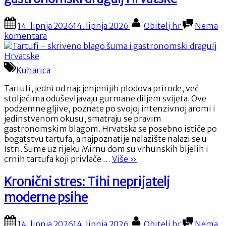
Posted
By
14. lipnja 2026
14. lipnja 2026
Obitelj.hr
Nema
on
na
komentara
Tartufi
–
skriveno
Kuharica
blago
šuma
Tartufi, jedni od najcjenjenijih plodova prirode, već
i
stoljećima oduševljavaju gurmane diljem svijeta. Ove
gastronomski
podzemne gljive, poznate po svojoj intenzivnoj aromi i
dragulj
jedinstvenom okusu, smatraju se pravim
Hrvatske
gastronomskim blagom. Hrvatska se posebno ističe po
bogatstvu tartufa, a najpoznatije nalazište nalazi se u
Istri. Šume uz rijeku Mirnu dom su vrhunskih bijelih i
“Tartufi
crnih tartufa koji privlače …
Više
»
–
skriveno
Kronični stres: Tihi neprijatelj
blago
moderne psihe
šuma
i
gastronomski
Posted
By
14. lipnja 2026
14. lipnja 2026
Obitelj.hr
Nema