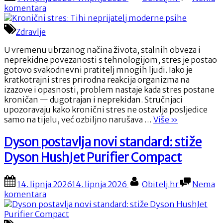
dragulj
on
na
komentara
Hrvatske”
Kronični
stres:
Zdravlje
Tihi
neprijatelj
U vremenu ubrzanog načina života, stalnih obveza i
moderne
neprekidne povezanosti s tehnologijom, stres je postao
psihe
gotovo svakodnevni pratitelj mnogih ljudi. Iako je
kratkotrajni stres prirodna reakcija organizma na
izazove i opasnosti, problem nastaje kada stres postane
kroničan — dugotrajan i neprekidan. Stručnjaci
upozoravaju kako kronični stres ne ostavlja posljedice
“Kronični
samo na tijelu, već ozbiljno narušava …
Više
»
stres:
Tihi
Dyson postavlja novi standard: stiže
neprijatelj
Dyson HushJet Purifier Compact
moderne
psihe”
Posted
By
14. lipnja 2026
14. lipnja 2026
Obitelj.hr
Nema
on
na
komentara
Dyson
postavlja