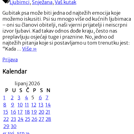
Ljubimci
,
Snježana
,
Vaš kutak
vrijeme
za
Gubitak psa može biti jedna od najtežih emocija koje
novog
možemo iskusiti. Psi su mnogo više od kućnih ljubimaca
psa:
– oni su članovi obitelji, naši vjerni prijatelji i neiscrpni
Pronalaženje
izvor ljubavi. Kad takav odnos dođe kraju, često nas
ljubavi
preplavljuju osjećaji tuge i praznine. No, jedno od
nakon
najtežih pitanja koje si postavljamo u tom trenutku jest:
gubitka
“Kada
“Kada …
Više
»
voljenog
je
prijatelja
Prijava
pravo
vrijeme
Kalendar
za
novog
lipanj 2026
psa:
Pronalaženje
P
U
S
Č
P
S
N
ljubavi
1
2
3
4
5
6
7
nakon
8
9
10
11
12
13
14
gubitka
15
16
17
18
19
20
21
voljenog
22
23
24
25
26
27
28
prijatelja”
29
30
« svi
srp »