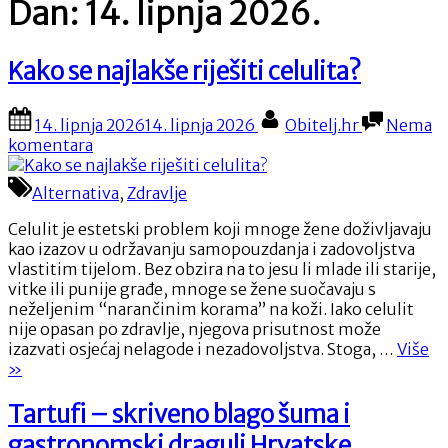
Dan:
14. lipnja 2026.
Kako se najlakše riješiti celulita?
Posted
By
14. lipnja 2026
14. lipnja 2026
Obitelj.hr
Nema
on
na
komentara
Kako
se
Alternativa
,
Zdravlje
najlakše
riješiti
Celulit je estetski problem koji mnoge žene doživljavaju
celulita?
kao izazov u održavanju samopouzdanja i zadovoljstva
vlastitim tijelom. Bez obzira na to jesu li mlade ili starije,
vitke ili punije građe, mnoge se žene suočavaju s
neželjenim “narančinim korama” na koži. Iako celulit
nije opasan po zdravlje, njegova prisutnost može
“K
izazvati osjećaj nelagode i nezadovoljstva. Stoga, …
Više
se
»
na
rij
Tartufi – skriveno blago šuma i
ce
gastronomski dragulj Hrvatske