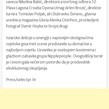
saveza Nikolina Babić, direktorica izvršnog odbora 32.
Plava Laguna Croatia Opena Umag Arlen Brozić, direktor
turnira Tomislav Poljak, ali i Dubravko Šimenc, glavna
urednica magazina Gloria Alenka Ostrihon, proslavljeni
fotograf Damir Hoyka te brojni drugi.
Istarske delicije u sinergiji s najnovijim dostignućima
svjetske gourmet scene predstavile su domaćine u
najboljem svjetlu. Uzvanike je osebujnim kostimima i
glazbom zabavila grupa Nipplepeople. Ovogodišnji turnir
je i ovom gala večerom potvrdio da je predvodnik
ekskluzivnog okupljanja.
Press/selectpr.hr