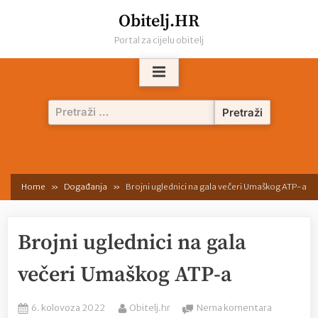
Skip
Obitelj.HR
to
Portal za cijelu obitelj
content
Pretraži:
Home
Događanja
Brojni uglednici na gala večeri Umaškog ATP-a
Brojni uglednici na gala
večeri Umaškog ATP-a
Posted
By
na
6. kolovoza 2022
Obitelj.hr
Nema komentara