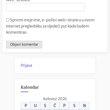
Spremi moje ime, e-poštu i web-stranicu u ovom
internet pregledniku za sljedeći put kada budem
komentirao.
Prijava
Kalendar
kolovoz 2026
P
U
S
Č
P
S
N