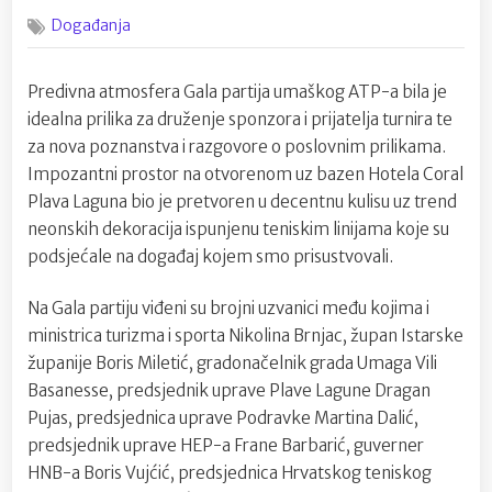
on
Brojni
Događanja
uglednici
na
gala
Predivna atmosfera Gala partija umaškog ATP-a bila je
večeri
idealna prilika za druženje sponzora i prijatelja turnira te
Umaškog
ATP-
za nova poznanstva i razgovore o poslovnim prilikama.
a
Impozantni prostor na otvorenom uz bazen Hotela Coral
Plava Laguna bio je pretvoren u decentnu kulisu uz trend
neonskih dekoracija ispunjenu teniskim linijama koje su
podsjećale na događaj kojem smo prisustvovali.
Na Gala partiju viđeni su brojni uzvanici među
kojima i
ministrica turizma i sporta Nikolina Brnjac, župan Istarske
županije Boris Miletić, gradonačelnik grada Umaga Vili
Basanesse, predsjednik uprave Plave Lagune Dragan
Pujas, predsjednica uprave Podravke Martina Dalić,
predsjednik uprave HEP-a Frane Barbarić, guverner
HNB-a Boris Vujćić, predsjednica Hrvatskog teniskog