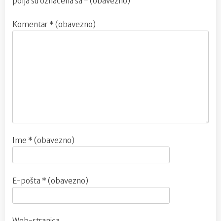
polja su označena sa
* (obavezno)
Komentar
* (obavezno)
Ime
* (obavezno)
E-pošta
* (obavezno)
Web-stranica