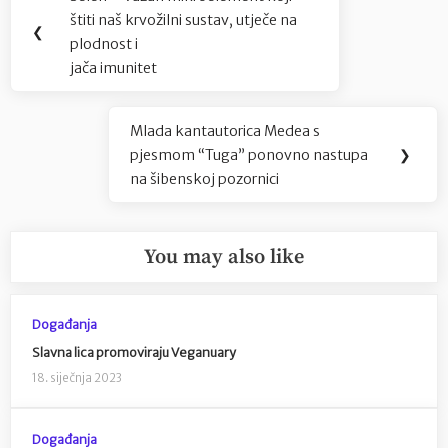
Previous
objava
štiti naš krvožilni sustav, utječe na
Post:
❮
plodnost i
jača imunitet
Mlada kantautorica Medea s
Next
pjesmom “Tuga” ponovno nastupa
❯
Post:
na šibenskoj pozornici
You may also like
Događanja
Slavna lica promoviraju Veganuary
18. siječnja 2023
Događanja