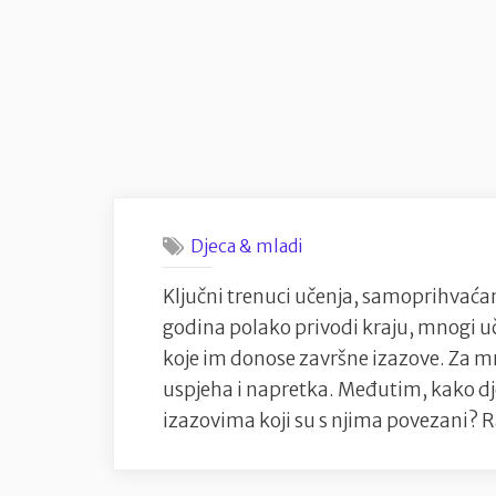
Film
Festivala
i
dobitnica
Počasnog
Srca
Sarajeva”
Djeca & mladi
Ključni trenuci učenja, samoprihvaćanj
godina polako privodi kraju, mnogi u
koje im donose završne izazove. Za mn
uspjeha i napretka. Međutim, kako dje
izazovima koji su s njima povezani? 