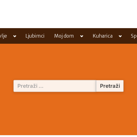
Toggle
Toggle
Toggle
vlje
Ljubimci
Moj dom
Kuharica
Sp
sub-
sub-
sub-
menu
menu
menu
Pretraži: