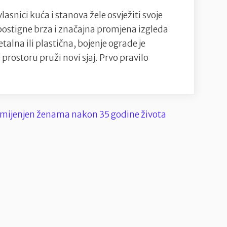
snici kuća i stanova žele osvježiti svoje
e postigne brza i značajna promjena izgleda
etalna ili plastična, bojenje ograde je
prostoru pruži novi sjaj. Prvo pravilo
ko
kasno:
eti
enje
ade
om
rištu”