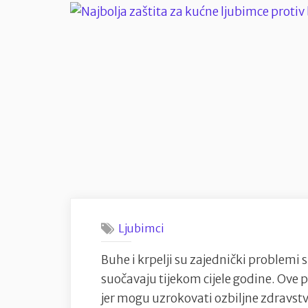
Ljubimci
Buhe i krpelji su zajednički problemi 
suočavaju tijekom cijele godine. Ove p
jer mogu uzrokovati ozbiljne zdravst