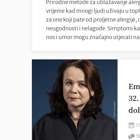
Prirodne metode za ublažavanje alergij
vrijeme kad mnogi ljudi uživaju u top
za one koji pate od proljetne alergije
neugodnosti i nelagode. Simptomi kao 
nos i umor mogu značajno utjecati na
Emi
32.
dob
P
1
o
N