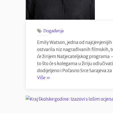
Događanja
Emily Watson, jedna od najcjenjenijih s
ostvarila niz nagrađivanih filmskih, t
će žirijem Natjecateljskog programa – 
to što će s kolegama u žiriju odlučiva
dodijeljeno i Počasno Srce Sarajeva z
“Emily
Više
»
Watson
predsjednica
žirija
32.
Sarajevo