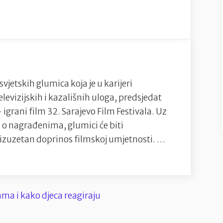
Emily
Watson
predsjednica
žirija
32.
Sarajevo
vjetskih glumica koja je u karijeri
Film
elevizijskih i kazališnih uloga, predsjedat
Festivala
igrani film 32. Sarajevo Film Festivala. Uz
i
ti o nagrađenima, glumici će biti
dobitnica
a izuzetan doprinos filmskoj umjetnosti. …
Počasnog
Srca
Sarajeva