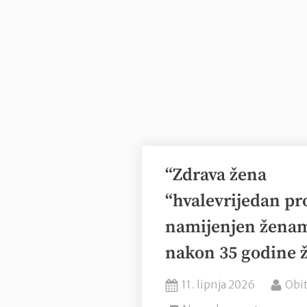
“Zdrava žena
“hvalevrijedan p
namijenjen žena
nakon 35 godine ž
Posted
By
11. lipnja 2026
Obit
on