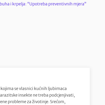
Izazovi
s
lošim
ocjenama
i
kako
djeca
reagiraju”
s kojima se vlasnici kućnih ljubimaca
arazitske insekte ne treba podcjenjivati,
vene probleme za životinje. Srećom,