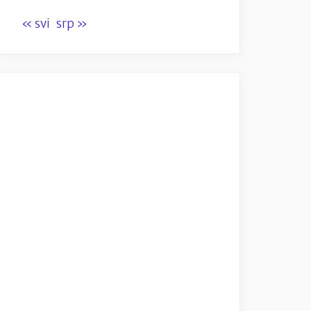
« svi
srp »