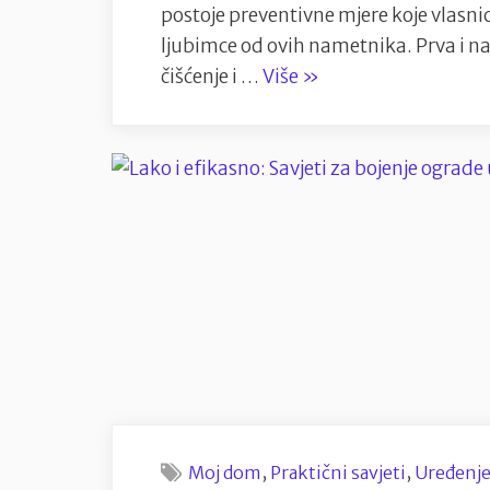
postoje preventivne mjere koje vlasnic
ljubimce od ovih nametnika. Prva i na
“Najbolja
čišćenje i …
Više
»
zaštita
za
kućne
ljubimce
protiv
buha
i
krpelja:
“Upotreba
preventivnih
mjera””
,
,
Moj dom
Praktični savjeti
Uređenj