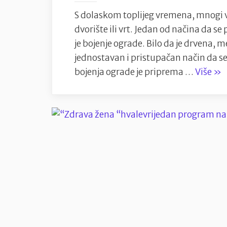
S dolaskom toplijeg vremena, mnogi vla
dvorište ili vrt. Jedan od načina da s
je bojenje ograde. Bilo da je drvena, m
jednostavan i pristupačan način da se 
“La
bojenja ograde je priprema …
Više
»
i
efi
Savj
za
boj
ogr
u
sv
dvo