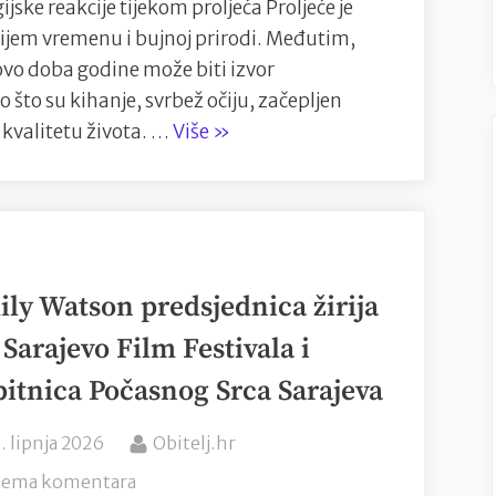
liječenja
ske reakcije tijekom proljeća Proljeće je
za
lijem vremenu i bujnoj prirodi. Međutim,
olakšanje
, ovo doba godine može biti izvor
simptoma
što su kihanje, svrbež očiju, začepljen
“Proljetna
 kvalitetu života. …
Više
»
alergija:
Alternativni
načini
liječenja
za
ly Watson predsjednica žirija
olakšanje
 Sarajevo Film Festivala i
simptoma”
itnica Počasnog Srca Sarajeva
osted
By
1. lipnja 2026
Obitelj.hr
n
na
ema komentara