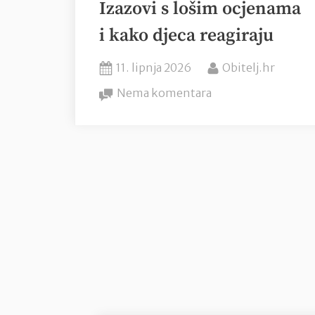
Izazovi s lošim ocjenama
i kako djeca reagiraju
Posted
By
11. lipnja 2026
Obitelj.hr
on
na
Nema komentara
Kraj
školske
godine:
Izazovi
s
lošim
ocjenama
i
kako
djeca
reagiraju