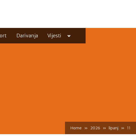
Toggle
ort
Darivanja
Vijesti
sub-
menu
Toggle
sub-
menu
Home
2026
lipanj
11