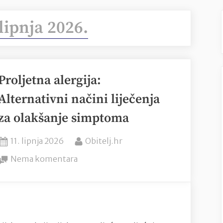
 lipnja 2026.
Proljetna alergija:
Alternativni načini liječenja
za olakšanje simptoma
Posted
By
11. lipnja 2026
Obitelj.hr
on
na
Nema komentara
Proljetna
alergija:
Alternativni
načini