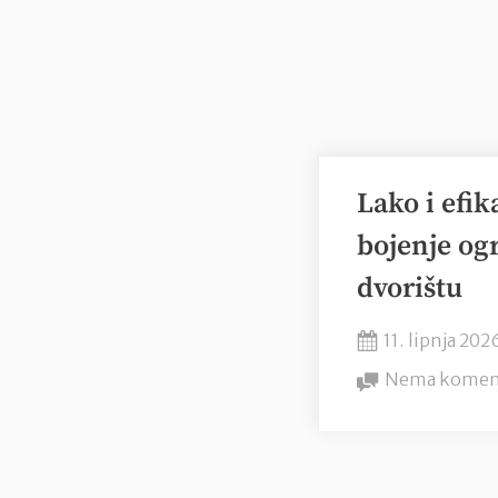
i
krpelja:
“Upotreba
preventivnih
mjera”
Lako i efik
bojenje og
dvorištu
Posted
11. lipnja 202
on
Nema komen