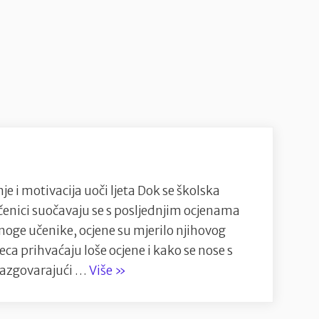
e i motivacija uoči ljeta Dok se školska
čenici suočavaju se s posljednjim ocjenama
oge učenike, ocjene su mjerilo njihovog
ca prihvaćaju loše ocjene i kako se nose s
“Kraj
Razgovarajući …
Više
»
školske
godine: