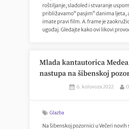
roštiljanje, sladoled i stvaranje uspome
približavamo” pasjim” danima ljeta, a
imate pravi film. A.frame je zaokružio
ugođaj. Gledajte kako ovi likovi prov
Mlada kantautorica Medea
nastupa na šibenskoj pozo
Posted
B
6. kolovoza 2022
O
on
Glazba
Na šibenskoj pozornici u Večeri novih