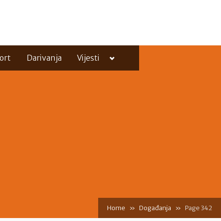
Toggle
ort
Darivanja
Vijesti
sub-
menu
Toggle
sub-
menu
Home
Događanja
Page 342