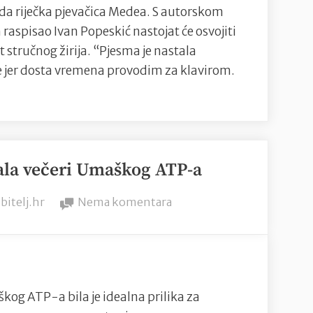
“Tuga”
ada riječka pjevačica Medea. S autorskom
ponovno
aspisao Ivan Popeskić nastojat će osvojiti
nastupa
 stručnog žirija. “Pjesma je nastala
na
e jer dosta vremena provodim za klavirom.
šibenskoj
pozornici
gala večeri Umaškog ATP-a
y
na
bitelj.hr
Nema komentara
Brojni
uglednici
na
gala
večeri
kog ATP-a bila je idealna prilika za