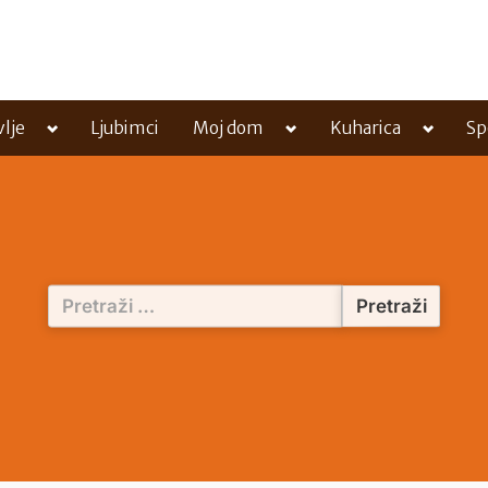
Toggle
Toggle
Toggle
vlje
Ljubimci
Moj dom
Kuharica
Sp
sub-
sub-
sub-
menu
menu
menu
Pretraži: