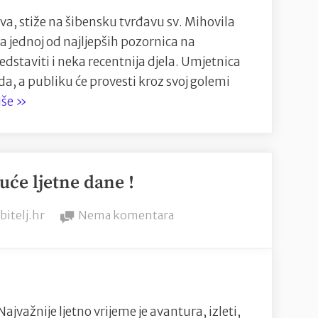
najveća
og
glazbena
va, stiže na šibensku tvrđavu sv. Mihovila
diva,
a jednoj od najljepših pozornica na
stiže
redstaviti i neka recentnija djela. Umjetnica
na
da, a publiku će provesti kroz svoj golemi
šibensku
“Josipa
iše
»
tvrđavu
Lisac,
sv.
naša
Mihovila
najveća
uće ljetne dane !
glazbena
diva,
y
na
bitelj.hr
Nema komentara
stiže
Filmovi
na
za
šibensku
vruće
tvrđavu
ljetne
sv.
dane
Najvažnije ljetno vrijeme je avantura, izleti,