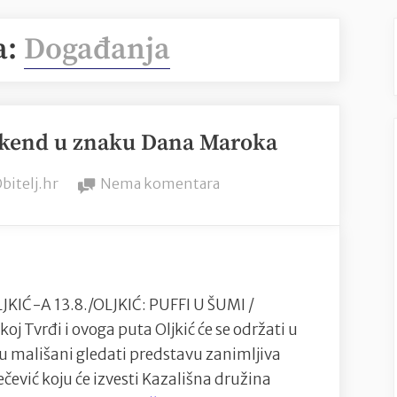
a:
Događanja
,vikend u znaku Dana Maroka
By
na
bitelj.hr
Nema komentara
Osječko
ljeto
kulture
,vikend
u
IĆ-A 13.8./OLJKIĆ: PUFFI U ŠUMI /
znaku
j Tvrđi i ovoga puta Oljkić će se održati u
Dana
u mališani gledati predstavu zanimljiva
Maroka
čević koju će izvesti Kazališna družina