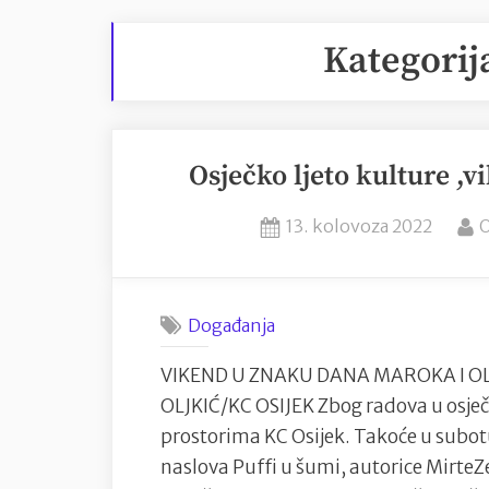
Kategorij
Osječko ljeto kulture 
Posted
13. kolovoza 2022
O
on
Događanja
VIKEND U ZNAKU DANA MAROKA I OLJK
OLJKIĆ/KC OSIJEK Zbog radova u osječko
prostorima KC Osijek. Takoće u subot
naslova Puffi u šumi, autorice MirteZe