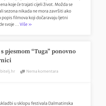
Mihovila”
!
na koje će trajati cijeli život. Možda se
li sezona nikada ne mora završiti ako
 popis filmova koji dočaravaju ljetni
“Filmovi
ode svoje …
Više
»
za
vruće
ljetne
 s pjesmom “Tuga” ponovno
dane
!”
rnici
y
na
bitelj.hr
Nema komentara
Mlada
kantautorica
Medea
s
pjesmom
 skladbi u sklopu festivala Dalmatinska