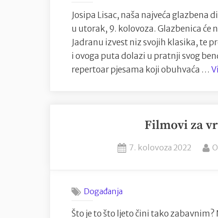
hrvatsk
Josipa Lisac, naša najveća glazbena di
juga”
u utorak, 9. kolovoza. Glazbenica će n
Jadranu izvest niz svojih klasika, te p
i ovoga puta dolazi u pratnji svog ben
repertoar pjesama koji obuhvaća …
V
Filmovi za vr
Posted
B
7. kolovoza 2022
O
on
Događanja
Što je to što ljeto čini tako zabavnim? 