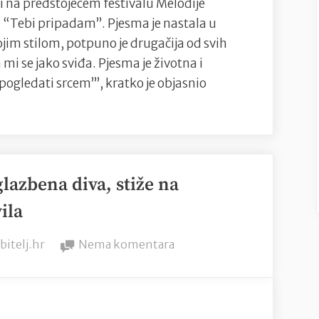
 na predstojećem festivalu Melodije
“Tebi pripadam”. Pjesma je nastala u
im stilom, potpuno je drugačija od svih
i se jako sviđa. Pjesma je životna i
‘pogledati srcem’”, kratko je objasnio
o
glazbena diva, stiže na
ila
y
na
bitelj.hr
Nema komentara
Josipa
Lisac,
naša
e