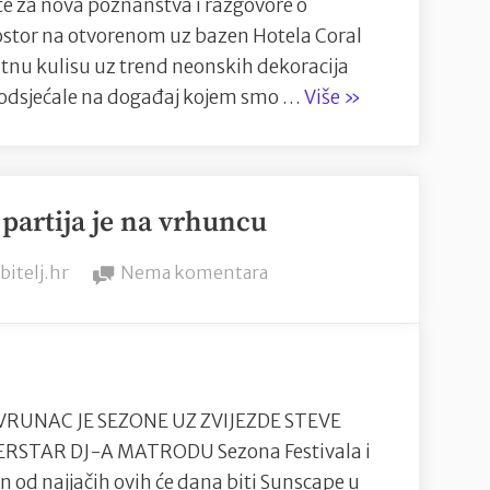
Umaškog
 te za nova poznanstva i razgovore o
ATP-
stor na otvorenom uz bazen Hotela Coral
a
ntnu kulisu uz trend neonskih dekoracija
“Brojni
 podsjećale na događaj kojem smo …
Više
»
uglednici
na
gala
 partija je na vrhuncu
večeri
Umaškog
y
na
bitelj.hr
Nema komentara
ATP-
Sezona
a”
Festivala
i
partija
je
VRUNAC JE SEZONE UZ ZVIJEZDE STEVE
na
RSTAR DJ-A MATRODU Sezona Festivala i
vrhuncu
an od najjačih ovih će dana biti Sunscape u