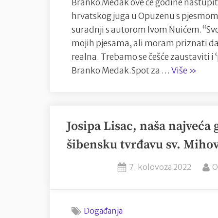
Branko Medak ove će godine nastupiti
hrvatskog juga u Opuzenu s pjesmom 
suradnji s autorom Ivom Nuićem.“Svoj
mojih pjesama, ali moram priznati da m
realna. Trebamo se češće zaustaviti i 
“Brank
Branko Medak.Spot za …
Više
»
Medak
snimio
spot
Josipa Lisac, naša najveća 
za
pjesmu
šibensku tvrđavu sv. Mihov
s
kojom
Posted
B
7. kolovoza 2022
O
dolazi
on
na
Melodij
Događanja