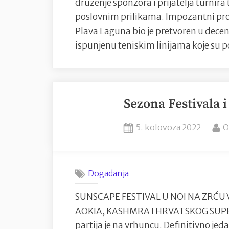
druženje sponzora i prijatelja turnira
poslovnim prilikama. Impozantni pro
Plava Laguna bio je pretvoren u dece
ispunjenu teniskim linijama koje su
Sezona Festivala i
Posted
B
5. kolovoza 2022
O
on
Događanja
SUNSCAPE FESTIVAL U NOI NA ZRĆU 
AOKIA, KASHMRA I HRVATSKOG SUPE
partija je na vrhuncu. Definitivno jed