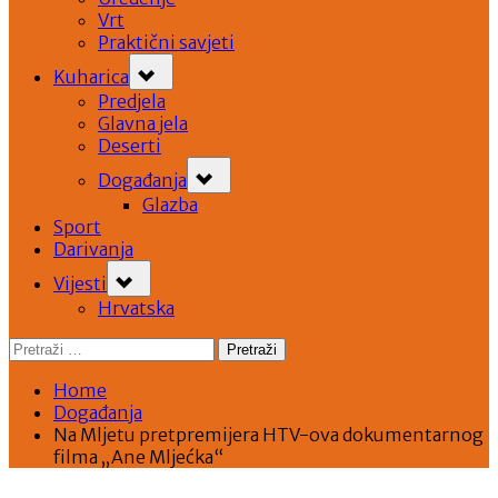
Vrt
Praktični savjeti
Toggle
Kuharica
sub-
menu
Predjela
Glavna jela
Deserti
Toggle
Događanja
sub-
menu
Glazba
Sport
Darivanja
Toggle
Vijesti
sub-
menu
Hrvatska
Pretraži:
Home
Događanja
Na Mljetu pretpremijera HTV-ova dokumentarnog
filma „Ane Mljećka“