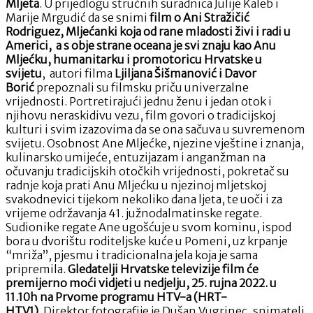
Mljeta
. U prijedlogu stručnih suradnica Julije Kaleb i
Marije Mrgudić da se snimi
film o Ani Stražičić
Rodriguez, Mljećanki koja od rane mladosti živi i radi u
Americi, a s obje strane oceana je svi znaju kao Anu
Mljećku, humanitarku i promotoricu Hrvatske u
svijetu
, autori filma
Ljiljana Šišmanović i Davor
Borić
prepoznali su filmsku priču univerzalne
vrijednosti. Portretirajući jednu ženu i jedan otok i
njihovu neraskidivu vezu, film govori o tradicijskoj
kulturi i svim izazovima da se ona sačuva u suvremenom
svijetu. Osobnost Ane Mljećke, njezine vještine i znanja,
kulinarsko umijeće, entuzijazam i anganžman na
očuvanju tradicijskih otočkih vrijednosti, pokretač su
radnje koja prati Anu Mljećku u njezinoj mljetskoj
svakodnevici tijekom nekoliko dana ljeta, te uoči i za
vrijeme održavanja 41. južnodalmatinske regate.
Sudionike regate Ane ugošćuje u svom kominu, ispod
bora u dvorištu roditeljske kuće u Pomeni, uz krpanje
“mriža”, pjesmu i tradicionalna jela koja je sama
pripremila.
Gledatelji Hrvatske televizije film će
premijerno moći vidjeti u nedjelju, 25. rujna 2022. u
11.10h na Prvome programu HTV-a (HRT-
HTV1).
Direktor fotografije je Dušan Vugrinec, snimatelj