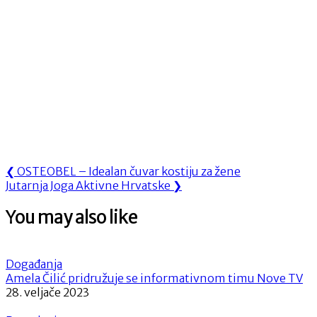
Navigacija
Previous
❮
OSTEOBEL – Idealan čuvar kostiju za žene
Next
Post:
Jutarnja Joga Aktivne Hrvatske
❯
objava
Post:
You may also like
Događanja
Amela Čilić pridružuje se informativnom timu Nove TV
28. veljače 2023