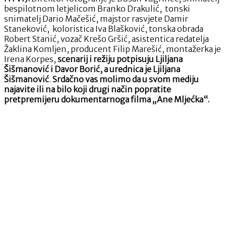
bespilotnom letjelicom Branko Drakulić, tonski
snimatelj Dario Mačešić, majstor rasvjete Damir
Staneković, koloristica Iva Blašković, tonska obrada
Robert Stanić, vozač Krešo Gršić, asistentica redatelja
Žaklina Komljen, producent Filip Marešić, montažerka je
Irena Korpes,
scenarij i režiju potpisuju Ljiljana
Šišmanović i Davor Borić, a urednica je Ljiljana
Šišmanović
.
Srdačno vas molimo da u svom mediju
najavite ili na bilo koji drugi način popratite
pretpremijeru dokumentarnoga filma „Ane Mljećka“.