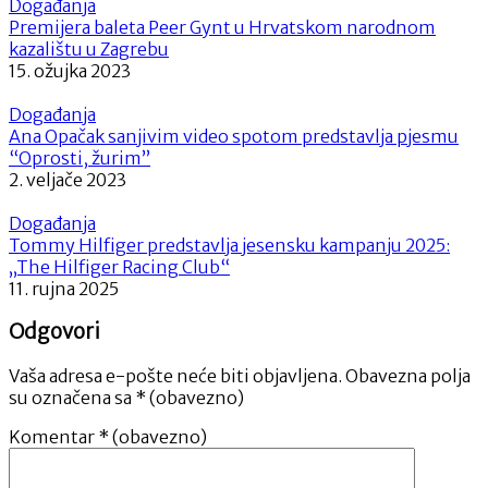
Događanja
Premijera baleta Peer Gynt u Hrvatskom narodnom
kazalištu u Zagrebu
15. ožujka 2023
Događanja
Ana Opačak sanjivim video spotom predstavlja pjesmu
“Oprosti, žurim”
2. veljače 2023
Događanja
Tommy Hilfiger predstavlja jesensku kampanju 2025:
„The Hilfiger Racing Club“
11. rujna 2025
Odgovori
Vaša adresa e-pošte neće biti objavljena.
Obavezna polja
su označena sa
* (obavezno)
Komentar
* (obavezno)