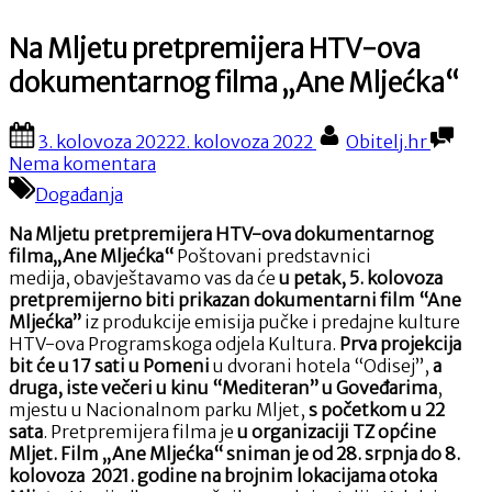
Na Mljetu pretpremijera HTV-ova
dokumentarnog filma „Ane Mljećka“
Posted
By
3. kolovoza 2022
2. kolovoza 2022
Obitelj.hr
on
na
Nema komentara
Na
Događanja
Mljetu
pretpremijera
Na Mljetu pretpremijera HTV-ova dokumentarnog
HTV-
filma„Ane Mljećka“
Poštovani predstavnici
ova
medija, obavještavamo vas da će
u petak, 5. kolovoza
dokumentarnog
pretpremijerno biti prikazan dokumentarni film “Ane
filma
Mljećka”
iz produkcije emisija pučke i predajne kulture
„Ane
HTV-ova Programskoga odjela Kultura.
Prva projekcija
Mljećka“
bit će u 17 sati u Pomeni
u dvorani hotela “Odisej”,
a
druga, iste večeri u kinu “Mediteran” u Goveđarima
,
mjestu u Nacionalnom parku Mljet,
s početkom u 22
sata
. Pretpremijera filma je
u organizaciji TZ općine
Mljet.
Film „Ane Mljećka“ sniman je od 28. srpnja do 8.
kolovoza 2021. godine na brojnim lokacijama otoka