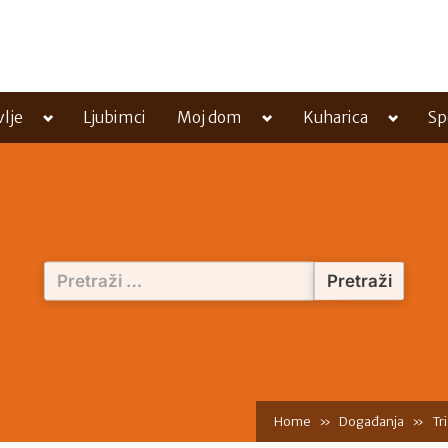
Toggle
Toggle
Toggle
vlje
Ljubimci
Moj dom
Kuharica
Sp
sub-
sub-
sub-
menu
menu
menu
Pretraži:
Home
Događanja
Tr