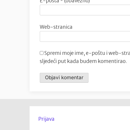
E-pošta
* (obavezno)
Web-stranica
Spremi moje ime, e-poštu i web-stra
sljedeći put kada budem komentirao.
Prijava