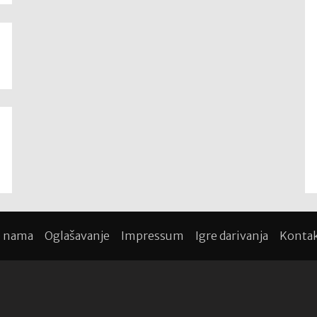
 nama
Oglašavanje
Impressum
Igre darivanja
Konta