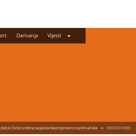
Toggle
ort
Darivanja
Vijesti
sub-
menu
Toggle
sub-
menu
i zlata i četiri srebra na juniorskom prvenstvu Hrvatske
1000107699