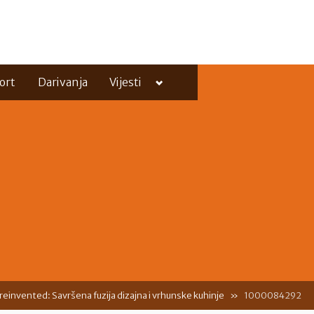
Toggle
ort
Darivanja
Vijesti
sub-
menu
Toggle
sub-
menu
einvented: Savršena fuzija dizajna i vrhunske kuhinje
1000084292