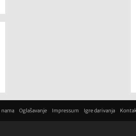
 nama
Oglašavanje
Impressum
Igre darivanja
Konta