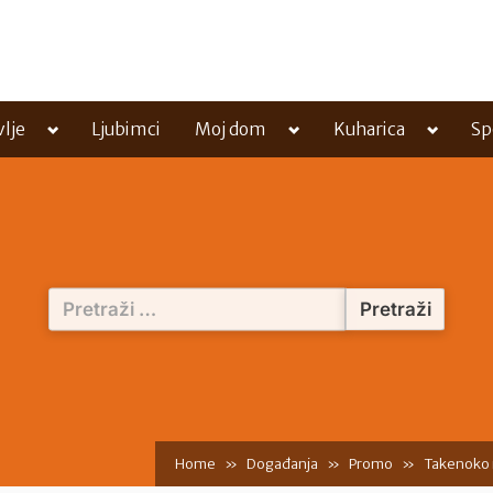
Toggle
Toggle
Toggle
vlje
Ljubimci
Moj dom
Kuharica
Sp
sub-
sub-
sub-
menu
menu
menu
Pretraži:
Home
Događanja
Promo
Takenoko r