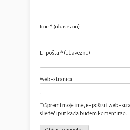
Ime
* (obavezno)
E-pošta
* (obavezno)
Web-stranica
Spremi moje ime, e-poštu i web-stra
sljedeći put kada budem komentirao.