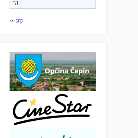
31
« srp