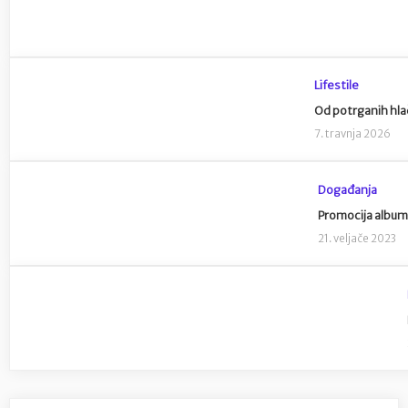
Lifestile
Od potrganih hla
7. travnja 2026
Događanja
Promocija albuma
21. veljače 2023