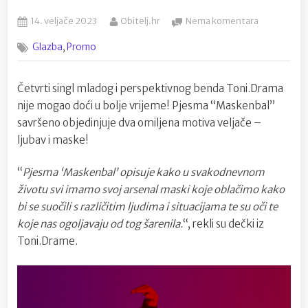
Posted
By
na
14. veljače 2023
Obitelj.hr
Nema komentara
on
Tajna
,
Glazba
Promo
skrivenih
pogleda
u
Četvrti singl mladog i perspektivnog benda Toni.Drama
novoj
nije mogao doći u bolje vrijeme! Pjesma “Maskenbal”
pjesmi
benda
savršeno objedinjuje dva omiljena motiva veljače –
Toni.Drama
ljubav i maske!
–
“Maskenba
“
Pjesma ‘Maskenbal’ opisuje kako u svakodnevnom
životu svi imamo svoj arsenal maski koje oblačimo kako
bi se suočili s različitim ljudima i situacijama te su oči te
koje nas ogoljavaju od tog šarenila.
“, rekli su dečki iz
Toni.Drame.