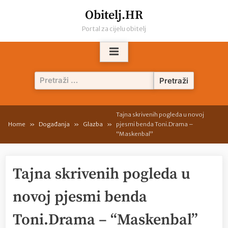
Skip
Obitelj.HR
to
Portal za cijelu obitelj
content
Pretraži:
Tajna skrivenih pogleda u novoj
Home
Događanja
Glazba
pjesmi benda Toni.Drama –
“Maskenbal”
Tajna skrivenih pogleda u
novoj pjesmi benda
Toni.Drama – “Maskenbal”