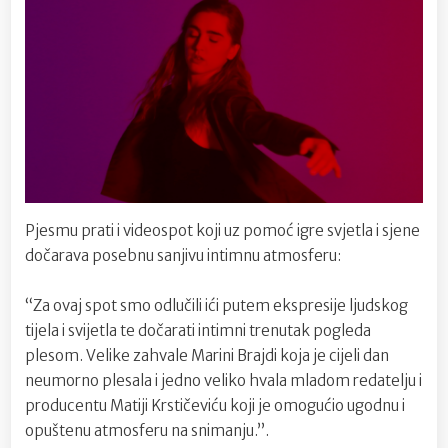
Pjesmu prati i videospot koji uz pomoć igre svjetla i sjene
dočarava posebnu sanjivu intimnu atmosferu:
“Za ovaj spot smo odlučili ići putem ekspresije ljudskog
tijela i svijetla te dočarati intimni trenutak pogleda
plesom. Velike zahvale Marini Brajdi koja je cijeli dan
neumorno plesala i jedno veliko hvala mladom redatelju i
producentu Matiji Krstičeviću koji je omogućio ugodnu i
opuštenu atmosferu na snimanju.”.