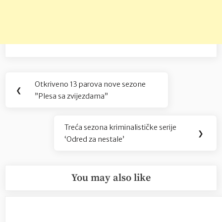
Navigacija
Otkriveno 13 parova nove sezone
Previous
❮
objava
”Plesa sa zvijezdama”
Post:
Treća sezona kriminalističke serije
Next
❯
‘Odred za nestale’
Post:
You may also like