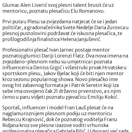
Glumac Alen Liverić svoj plesni talent brusit će uz
mentoricu, poznatu plesačicu Elu Romanovu.
Prvi puta u Plesu sa zvijezdama natjecat će se i jedan
političar, a gradonačelnika Svete Nedelje Daria Zurovca u
plesnoj pustolovini podržavat će iskusna plesačica, te
prošlogodišnja finalistica Helena Janjušević.
Profesionalni plesač Ivan Jarnec postaje mentor
poznatoj glumici Dariji Lorenzi Flatz. Dva nova imena na
zvjezdano-plesnom nebu su umjetnica i poznata
influencerica Deniss Grgić i višestruki prvak Hrvatske u
sportskom plesu, Jakov Bjelac koji će biti njen mentor
kroz sezonu popularnog showa. Novo plesačko ime
ovog hit zabavnog formata je i Patrik Seretin koji iza
sebe ima osvojeno čak 21 državno prvenstvo, a s njim
ćemo u paru vidjeti poznatu pjevačicu Emiliju Kokić.
Sportaš, influencer i model Fran Lauš plesat će na
najglamuroznijem plesnom podiju uz mentoricu
Rebeccu Krajnović, dok će poznatog voditelja Franu
Ridjana kroz sve plesne izazove voditi vrhunska
profesionalna plesačica Gabriela Pilić. U dvorani već sada