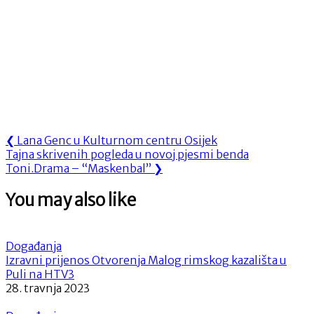
Navigacija
Previous
❮
Lana Genc u Kulturnom centru Osijek
Next
Post:
Tajna skrivenih pogleda u novoj pjesmi benda
objava
Post:
Toni.Drama – “Maskenbal”
❯
You may also like
Događanja
Izravni prijenos Otvorenja Malog rimskog kazališta u
Puli na HTV3
28. travnja 2023