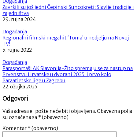
Događanja
Završili su još jedni Čepinski Suncokreti: Slavlje tradicije i
zajedništva
29. rujna 2024
Događanja
Regionalni filmski megahit ‘Toma’ u nedjelju na Novoj
TV!
5. rujna 2022
Događanja
Parasportaši AK Slavonija-Žito spremaju se za nastup na
Prvenstvu Hrvatske u dvorani 2025. i prvo kolo
Paraatletske lige u Zagrebu
22. ožujka 2025
Odgovori
Vaša adresa e-pošte neće biti objavljena.
Obavezna polja
su označena sa
* (obavezno)
Komentar
* (obavezno)