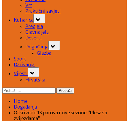
Vrt
Praktični savjeti
Toggle
Kuharica
sub-
menu
Predjela
Glavna jela
Deserti
Toggle
Događanja
sub-
menu
Glazba
Sport
Darivanja
Toggle
Vijesti
sub-
menu
Hrvatska
Pretraži:
Home
Događanja
Otkriveno 13 parova nove sezone ”Plesa sa
zvijezdama”