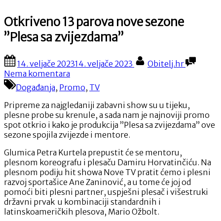
Otkriveno 13 parova nove sezone
”Plesa sa zvijezdama”
Posted
By
14. veljače 2023
14. veljače 2023
Obitelj.hr
on
na
Nema komentara
Otkriveno
Događanja
,
Promo
,
TV
13
parova
Pripreme za najgledaniji zabavni show su u tijeku,
nove
plesne probe su krenule, a sada nam je najnoviji promo
sezone
spot otkrio i kako je produkcija ”Plesa sa zvijezdama” ove
”Plesa
sezone spojila zvijezde i mentore.
sa
zvijezdama”
Glumica Petra Kurtela prepustit će se mentoru,
plesnom koreografu i plesaču Damiru Horvatinčiću. Na
plesnom podiju hit showa Nove TV pratit ćemo i plesni
razvoj sportašice Ane Zaninović, a u tome će joj od
pomoći biti plesni partner, uspješni plesač i višestruki
državni prvak u kombinaciji standardnih i
latinskoameričkih plesova, Mario Ožbolt.