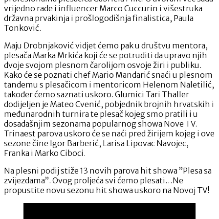
vrijedno rade i influencer Marco Cuccurin i višestruka
državna prvakinja i prošlogodišnja finalistica, Paula
Tonković.
Maju Drobnjaković vidjet ćemo pak u društvu mentora,
plesača Marka Mrkića koji će se potruditi da upravo njih
dvoje svojom plesnom čarolijom osvoje žiri i publiku.
Kako će se poznati chef Mario Mandarić snaći u plesnom
tandemu s plesačicom i mentoricom Helenom Naletilić,
također ćemo saznati uskoro. Glumici Tari Thaller
dodijeljen je Mateo Cvenić, pobjednik brojnih hrvatskih i
međunarodnih turnira te plesač kojeg smo pratili i u
dosadašnjim sezonama popularnog showa Nove TV.
Trinaest parova uskoro će se naći pred žirijem kojeg i ove
sezone čine Igor Barberić, Larisa Lipovac Navojec,
Franka i Marko Ciboci.
Na plesni podij stiže 13 novih parova hit showa ”Plesa sa
zvijezdama”. Ovog proljeća svi ćemo plesati…Ne
propustite novu sezonu hit showa uskoro na Novoj TV!