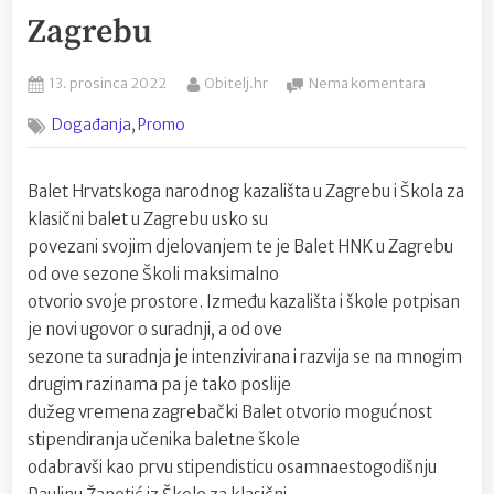
Zagrebu
Posted
By
na
13. prosinca 2022
Obitelj.hr
Nema komentara
on
Stipendir
,
Događanja
Promo
učenika
baletne
škole
Balet Hrvatskoga narodnog kazališta u Zagrebu i Škola za
Hrvatsko
klasični balet u Zagrebu usko su
narodnog
kazališta
povezani svojim djelovanjem te je Balet HNK u Zagrebu
u
od ove sezone Školi maksimalno
Zagrebu
otvorio svoje prostore. Između kazališta i škole potpisan
je novi ugovor o suradnji, a od ove
sezone ta suradnja je intenzivirana i razvija se na mnogim
drugim razinama pa je tako poslije
dužeg vremena zagrebački Balet otvorio mogućnost
stipendiranja učenika baletne škole
odabravši kao prvu stipendisticu osamnaestogodišnju