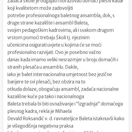
Zadaća Škole je odgajati i obrazovati domaći plesni kadar
koji kvalitetom može zadovoljiti
potrebe profesionalnoga baletnog ansambla, dok, s
druge strane kazalište i ansambl Baleta,
svojim pedagoškim kadrovima, ali i svakom drugom
vrstom pomoći trebaju Školi tj. njezinim
učenicima osigurati uvjete u kojima će se moći
profesionalno razvijati. Ovo je posebno važno
danas kada imamo veliki nesrazmjer u broju domaćih i
stranih plesača u ansamblu. Dakle,
iako je balet internacionalna umjetnost bez jezične
barijere te svi plesači, bez obzira na to
otkuda dolaze, obogaćuju ansambl, zadaća nacionalne
kazališne kuće pa tako i nacionalnoga
Baleta trebala bi biti osnaživanje i “izgradnja“ domaćega
plesnog kadra, rekla je Mihaela
Devald Roksandić v. d. ravnateljice Baleta istaknuvši kako
je višegodišnja negativna praksa