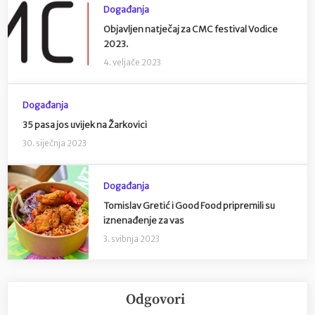
Događanja
Objavljen natječaj za CMC festival Vodice
2023.
4. veljače 2023
Događanja
35 pasa jos uvijek na Žarkovici
30. siječnja 2023
Događanja
Tomislav Gretić i Good Food pripremili su
iznenađenje za vas
3. svibnja 2023
Odgovori