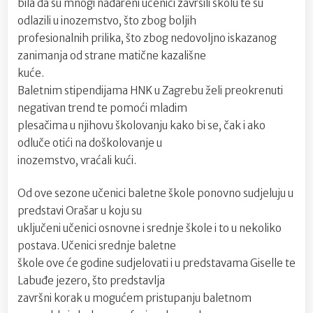
bila da su mnogi nadareni učenici završili školu te su
odlazili u inozemstvo, što zbog boljih
profesionalnih prilika, što zbog nedovoljno iskazanog
zanimanja od strane matične kazališne
kuće.
Baletnim stipendijama HNK u Zagrebu želi preokrenuti
negativan trend te pomoći mladim
plesačima u njihovu školovanju kako bi se, čak i ako
odluče otići na doškolovanje u
inozemstvo, vraćali kući.
Od ove sezone učenici baletne škole ponovno sudjeluju u
predstavi Orašar u koju su
uključeni učenici osnovne i srednje škole i to u nekoliko
postava. Učenici srednje baletne
škole ove će godine sudjelovati i u predstavama Giselle te
Labuđe jezero, što predstavlja
završni korak u mogućem pristupanju baletnom