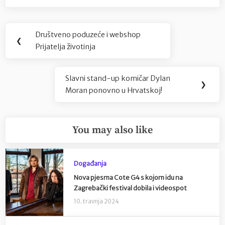
Navigacija
Društveno poduzeće i webshop
Previous
❮
objava
Prijatelja životinja
Post:
Slavni stand-up komičar Dylan
Next
❯
Moran ponovno u Hrvatskoj!
Post:
You may also like
Događanja
Nova pjesma Cote G4 s kojom idu na
Zagrebački festival dobila i videospot
10. travnja 2024