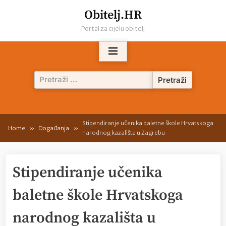
Skip
Obitelj.HR
to
Portal za cijelu obitelj
content
Pretraži:
Stipendiranje učenika baletne škole Hrvatskoga
Home
Događanja
narodnog kazališta u Zagrebu
Stipendiranje učenika
baletne škole Hrvatskoga
narodnog kazališta u