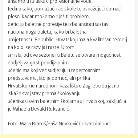
ansamblu i ulasku u profesionalne vode.
Jedino tako, pomažući rad škole te osnažujući domaći
plesni kadar možemo riješiti problem
deficita baletne profesije te izbalansirati sastav
nacionalnoga baleta, kako bi baletna
umjetnost u Republici Hrvatskoj imala kvalitetan temelj
na kojoj se razvija i raste. U tom
smislu, od ove sezone i u Baletu se otvara mogućnost
dodjeljivanja stipendija onim
učenicima koji već sudjeluju u repertoarnim
predstavama, što je pomoć, ali i prilika
Hrvatskome narodnom kazalištu u Zagrebu da jasno
iskaže svoj stav prema školovanju
učenika u svim baletnim školama u Hrvatskoj, zaključila
je Mihaela Devald Roksandić.
Foto: Mara Bratoš/Saša Novković/privatni album