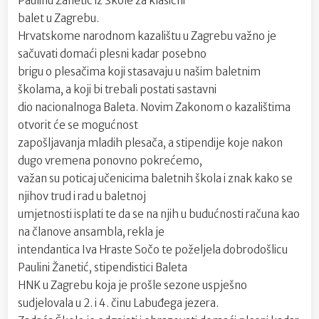
Paulinu Žanetić iz Škole za klasični
balet u Zagrebu.
Hrvatskome narodnom kazalištu u Zagrebu važno je
sačuvati domaći plesni kadar posebno
brigu o plesačima koji stasavaju u našim baletnim
školama, a koji bi trebali postati sastavni
dio nacionalnoga Baleta. Novim Zakonom o kazalištima
otvorit će se mogućnost
zapošljavanja mladih plesača, a stipendije koje nakon
dugo vremena ponovno pokrećemo,
važan su poticaj učenicima baletnih škola i znak kako se
njihov trud i rad u baletnoj
umjetnosti isplati te da se na njih u budućnosti računa kao
na članove ansambla, rekla je
intendantica Iva Hraste Sočo te poželjela dobrodošlicu
Paulini Žanetić, stipendistici Baleta
HNK u Zagrebu koja je prošle sezone uspješno
sudjelovala u 2. i 4. činu Labuđega jezera.