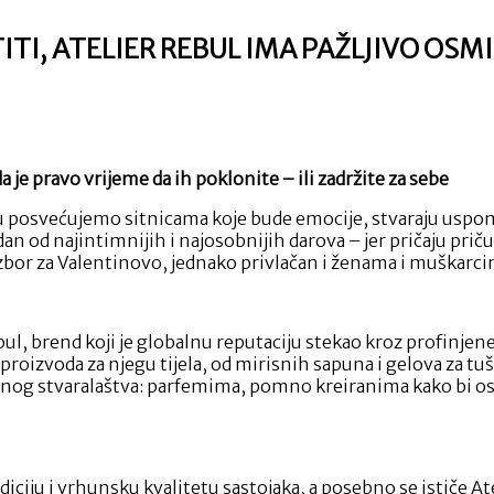
TITI, ATELIER REBUL IMA PAŽLJIVO O
ITE
FEM
da je pravo vrijeme da ih poklonite – ili zadržite za sebe
 posvećujemo sitnicama koje bude emocije, stvaraju uspomene
dan od najintimnijih i najosobnijih darova – jer pričaju prič
ITI,
izbor za Valentinovo, jednako privlačan i ženama i muškarci
IER
UL
JIVO
Rebul, brend koji je globalnu reputaciju stekao kroz profinje
IŠLJENU
oizvoda za njegu tijela, od mirisnih sapuna i gelova za tušir
ENTINOVSKU
og stvaralaštva: parfemima, pomno kreiranima kako bi ostav
UDU
diciju i vrhunsku kvalitetu sastojaka, a posebno se ističe A