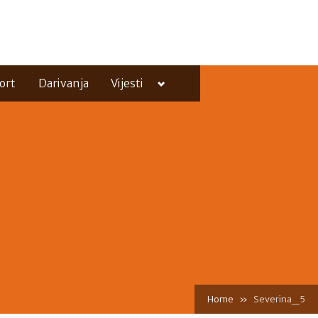
Toggle
ort
Darivanja
Vijesti
sub-
menu
Toggle
sub-
menu
Home
Severina_5