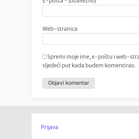
E-pošta
* (obavezno)
Web-stranica
Spremi moje ime, e-poštu i web-stra
sljedeći put kada budem komentirao.
Prijava