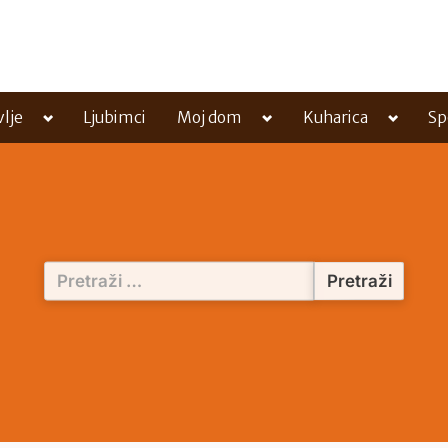
Toggle
Toggle
Toggle
vlje
Ljubimci
Moj dom
Kuharica
Sp
sub-
sub-
sub-
menu
menu
menu
Pretraži: