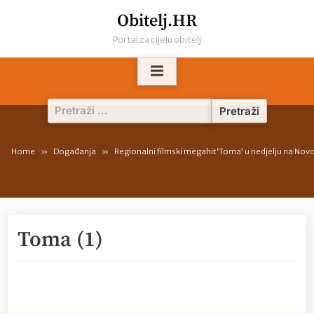
Skip
Obitelj.HR
to
Portal za cijelu obitelj
content
Pretraži:
Home
Događanja
Regionalni filmski megahit ‘Toma’ u nedjelju na Novo
Toma (1)