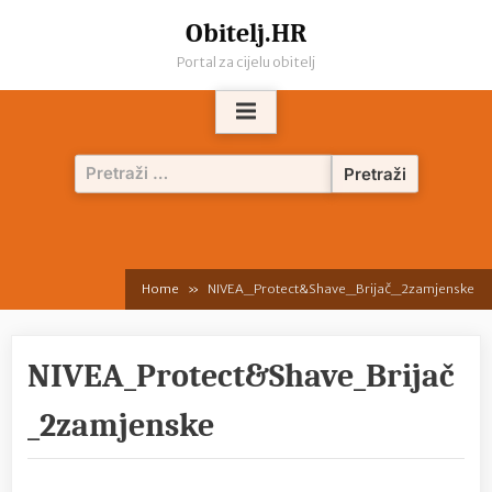
Skip
Obitelj.HR
to
Portal za cijelu obitelj
content
Pretraži:
Home
NIVEA_Protect&Shave_Brijač_2zamjenske
NIVEA_Protect&Shave_Brijač
_2zamjenske