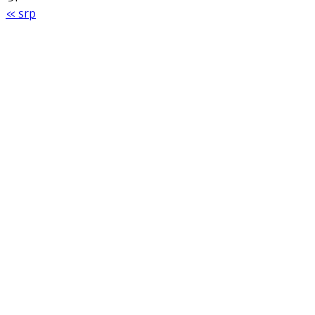
« srp