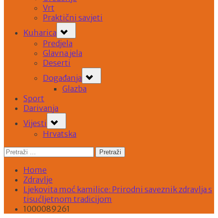
Vrt
Praktični savjeti
Toggle
Kuharica
sub-
menu
Predjela
Glavna jela
Deserti
Toggle
Događanja
sub-
menu
Glazba
Sport
Darivanja
Toggle
Vijesti
sub-
menu
Hrvatska
Pretraži:
Home
Zdravlje
Ljekovita moć kamilice: Prirodni saveznik zdravlja s
tisućljetnom tradicijom
1000089261