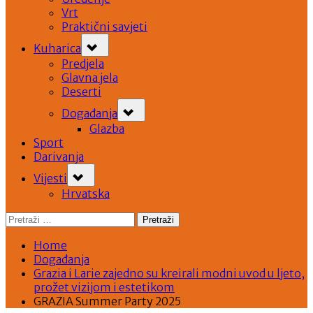
Vrt
Praktični savjeti
Toggle
Kuharica
sub-
menu
Predjela
Glavna jela
Deserti
Toggle
Događanja
sub-
menu
Glazba
Sport
Darivanja
Toggle
Vijesti
sub-
menu
Hrvatska
Pretraži:
Home
Događanja
Grazia i Larie zajedno su kreirali modni uvod u ljeto,
prožet vizijom i estetikom
GRAZIA Summer Party 2025