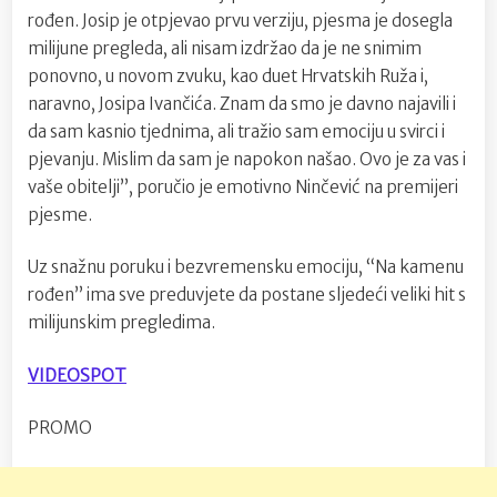
rođen. Josip je otpjevao prvu verziju, pjesma je dosegla
milijune pregleda, ali nisam izdržao da je ne snimim
ponovno, u novom zvuku, kao duet Hrvatskih Ruža i,
naravno, Josipa Ivančića. Znam da smo je davno najavili i
da sam kasnio tjednima, ali tražio sam emociju u svirci i
pjevanju. Mislim da sam je napokon našao. Ovo je za vas i
vaše obitelji”, poručio je emotivno Ninčević na premijeri
pjesme.
Uz snažnu poruku i bezvremensku emociju, “Na kamenu
rođen” ima sve preduvjete da postane sljedeći veliki hit s
milijunskim pregledima.
VIDEOSPOT
PROMO