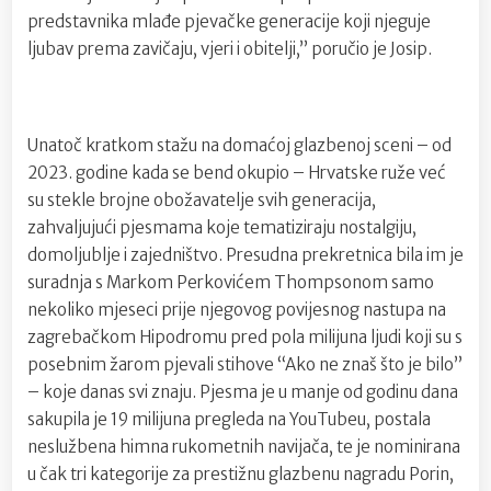
predstavnika mlađe pjevačke generacije koji njeguje
ljubav prema zavičaju, vjeri i obitelji,” poručio je Josip.
Unatoč kratkom stažu na domaćoj glazbenoj sceni – od
2023. godine kada se bend okupio – Hrvatske ruže već
su stekle brojne obožavatelje svih generacija,
zahvaljujući pjesmama koje tematiziraju nostalgiju,
domoljublje i zajedništvo. Presudna prekretnica bila im je
suradnja s Markom Perkovićem Thompsonom samo
nekoliko mjeseci prije njegovog povijesnog nastupa na
zagrebačkom Hipodromu pred pola milijuna ljudi koji su s
posebnim žarom pjevali stihove “Ako ne znaš što je bilo”
– koje danas svi znaju. Pjesma je u manje od godinu dana
sakupila je 19 milijuna pregleda na YouTubeu, postala
neslužbena himna rukometnih navijača, te je nominirana
u čak tri kategorije za prestižnu glazbenu nagradu Porin,