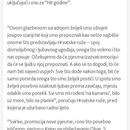
uključujući i onu za “Hit godine”.
“Ovom glazbenom suradnjom željeli smo oživjeti
Josipov stariji hit koji smo prepoznali kao nešto najbliže
onome što predstavljaju Hrvatske ruže – spoj
domoljubnog i ljubavnog ugođaja, onoga što volimo i što
nas opisuje. Očekujemo da će pjesma izazvati emociju i
da će se ljudi u njoj prepoznati. A ako se to dogodi, to će
nam biti najveći uspjeh. Sve što dođe nakon toga, bit će
samo potvrda onoga što smo željeli postići. U spotu smo
željeli posebno istaknuti ljubav prema zavičaju, mjestu
odakle smo potekli. Svi smo mi rođeni ‘na kamenu’, bilo
uz more, bilo na planini”, poručuju Hrvatske ruže, pred
kojima je užurbano radno ljeto.
“Svirke, promocija nove pjesme, i ono što posebno
ističemo: nastup u Kninu na obilježavanju Oluje, 5.