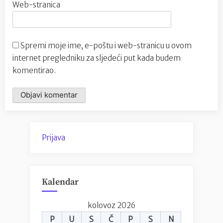
Web-stranica
Spremi moje ime, e-poštu i web-stranicu u ovom
internet pregledniku za sljedeći put kada budem
komentirao.
Prijava
Kalendar
kolovoz 2026
P
U
S
Č
P
S
N