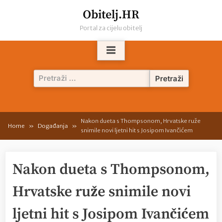
Skip
Obitelj.HR
to
Portal za cijelu obitelj
content
Pretraži:
Nakon dueta s Thompsonom, Hrvatske ruže
Home
Događanja
snimile novi ljetni hit s Josipom Ivančićem
Nakon dueta s Thompsonom,
Hrvatske ruže snimile novi
ljetni hit s Josipom Ivančićem