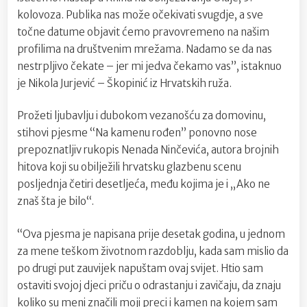
kolovoza. Publika nas može očekivati svugdje, a sve
točne datume objavit ćemo pravovremeno na našim
profilima na društvenim mrežama. Nadamo se da nas
nestrpljivo čekate – jer mi jedva čekamo vas”, istaknuo
je Nikola Jurjević – Škopinić iz Hrvatskih ruža.
Prožeti ljubavlju i dubokom vezanošću za domovinu,
stihovi pjesme “Na kamenu rođen” ponovno nose
prepoznatljiv rukopis Nenada Ninčevića, autora brojnih
hitova koji su obilježili hrvatsku glazbenu scenu
posljednja četiri desetljeća, među kojima je i „Ako ne
znaš šta je bilo“.
“Ova pjesma je napisana prije desetak godina, u jednom
za mene teškom životnom razdoblju, kada sam mislio da
po drugi put zauvijek napuštam ovaj svijet. Htio sam
ostaviti svojoj djeci priču o odrastanju i zavičaju, da znaju
koliko su meni značili moji preci i kamen na kojem sam