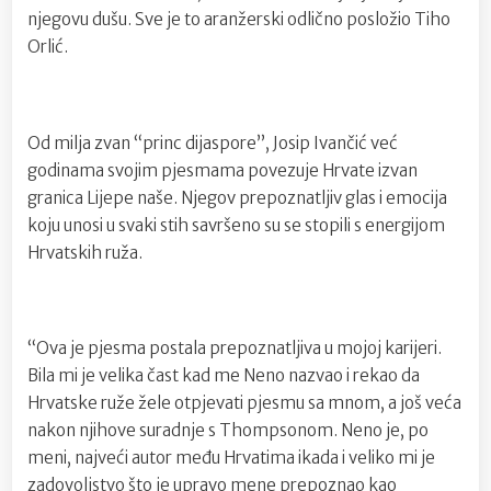
njegovu dušu. Sve je to aranžerski odlično posložio Tiho
Orlić.
Od milja zvan “princ dijaspore”, Josip Ivančić već
godinama svojim pjesmama povezuje Hrvate izvan
granica Lijepe naše. Njegov prepoznatljiv glas i emocija
koju unosi u svaki stih savršeno su se stopili s energijom
Hrvatskih ruža.
“Ova je pjesma postala prepoznatljiva u mojoj karijeri.
Bila mi je velika čast kad me Neno nazvao i rekao da
Hrvatske ruže žele otpjevati pjesmu sa mnom, a još veća
nakon njihove suradnje s Thompsonom. Neno je, po
meni, najveći autor među Hrvatima ikada i veliko mi je
zadovoljstvo što je upravo mene prepoznao kao