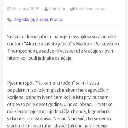
Posted
By
na
16. srpnja 2025
Obitelj.hr
Nema komentara
on
Nakon
,
,
Događanja
Glazba
Promo
dueta
s
Thompsono
Snažnim domoljubnim nabojem osvojili su srca publike
Hrvatske
duetom “Ako ne znaš što je bilo” s Markom Perkovićem
ruže
snimile
Thompsonom, a sad se Hrvatske ruže vraćaju s novim
novi
hitom koji budi jednake osjećaje.
ljetni
hit
s
Josipom
Pjesmu i spot “Na kamenu rođen” snimili su sa
Ivančićem
popularnim splitskim glazbenikom hercegovačkih
korijena Josipom Ivančićem koji je istu prvi put sam
otpjevao prije deset godina. U novoj obradi, Hrvatske
ruže i autor pjesme, ujedno i član benda, legendarni
skladatelj i tekstopisac Nenad Ninčević, dali su ovom
starom hitu novo ruho, ali zadržali ono najvrijednije –