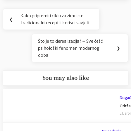
Navigacija
Kako pripremiti ciklu za zimnicu:
Previous
❮
objava
Tradicionalni recepti i korisni savjeti
Post:
Što je to derealizacija? – Sve češći
Next
psihološki fenomen modernog
❯
Post:
doba
You may also like
Događ
Održan
21. srp