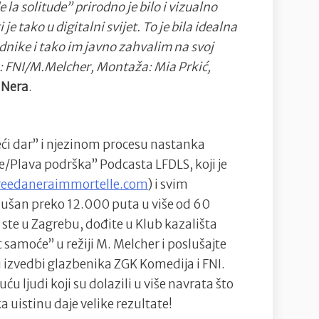
la solitude” prirodno je bilo i vizualno
je tako u digitalni svijet. To je bila idealna
nike i tako im javno zahvalim na svoj
a: FNI/M.Melcher, Montaža: Mia Prkić,
e
Nera
.
veći dar” i njezinom procesu nastanka
e/Plava podrška” Podcasta LFDLS, koji je
eedaneraimmortelle.com
) i svim
ušan preko 12.000 puta u više od 60
 ste u Zagrebu, dođite u Klub kazališta
samoće” u režiji M. Melcher i poslušajte
 izvedbi glazbenika ZGK Komedija i FNI.
ću ljudi koji su dolazili u više navrata što
a uistinu daje velike rezultate!