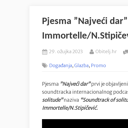
Pjesma ”Najveći dar”
Immortelle/N.Stipiče
Posted
By
29. ožujka 2023
Obitelj.hr
on
,
,
Događanja
Glazba
Promo
Pjesma
”Najveći dar”
prvi je objavljen
soundtracka internacionalnog podca
solitude”
naziva
“Soundtrack of solit
Immortelle/N.Stipičević.