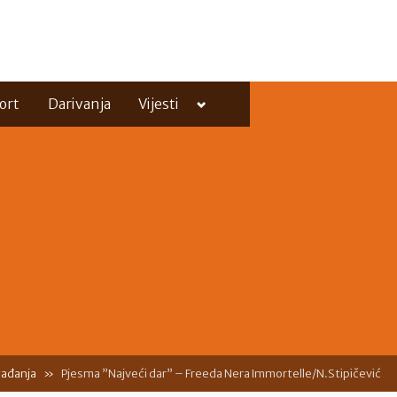
Toggle
ort
Darivanja
Vijesti
sub-
menu
Toggle
sub-
menu
ađanja
Pjesma ”Najveći dar” – Freeda Nera Immortelle/N.Stipičević