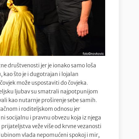
zne društvenosti jer je ionako samo loša
ao što je i dugotrajan i lojalan
i čovjek može uspostaviti do čovjeka.
ateljsku ljubav su smatrali najpotpunijom
avali kao nutarnje proširenje sebe samih.
bračnom i roditeljskom odnosu jer
 ni socijalnu i pravnu obvezu koja iz njega
 prijateljstva veže više od krvne vezanosti
 dubinom vlada nepomućeni spokoj i mir,