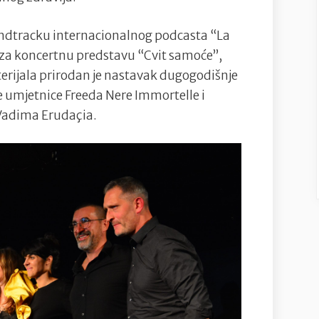
ndtracku internacionalnog podcasta “La
bi za koncertnu predstavu “Cvit samoće”,
terijala prirodan je nastavak dugogodišnje
e umjetnice Freeda Nere Immortelle i
Vadima Erudaçia.