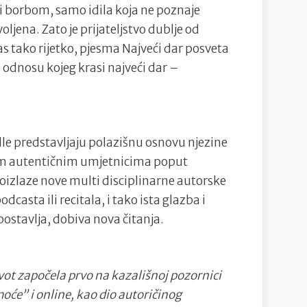
borbom, samo idila koja ne poznaje
oljena. Zato je prijateljstvo dublje od
anas tako rijetko, pjesma Najveći dar posveta
odnosu kojeg krasi najveći dar –
le predstavljaju polazišnu osnovu njezine
rugim autentičnim umjetnicima poput
oizlaze nove multi disciplinarne autorske
casta ili recitala, i tako ista glazba i
postavlja, dobiva nova čitanja.
vot započela prvo na kazališnoj pozornici
oće” i online, kao dio autoričinog