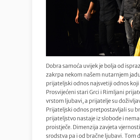
Dobra samoća uvijek je bolja od ispra
zakrpa nekom našem nutarnjem jadu, k
prijateljski odnos najsvetiji odnos koj
Prosvijećeni stari Grci i Rimljani prij
vrstom ljubavi, a prijatelje su doživlj
Prijateljski odnos pretpostavljali su 
prijateljstvo nastaje iz slobode i nema
proistječe. Dimenzija zavjeta vjernosti
srodstva pa i od bračne ljubavi. Tom