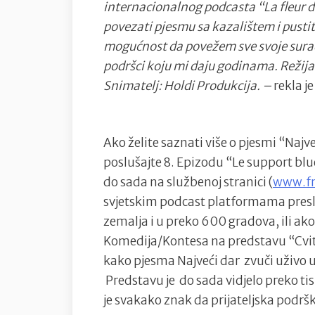
internacionalnog podcasta “La fleur de 
povezati pjesmu sa kazalištem i pustiti 
mogućnost da povežem sve svoje surad
podršci koju mi daju godinama. Režij
Snimatelj: Holdi Produkcija. –
rekla j
Ako želite saznati više o pjesmi “Naj
poslušajte 8. Epizodu “Le support blu
do sada na službenoj stranici (
www.fr
svjetskim podcast platformama presl
zemalja i u preko 600 gradova, ili ako
Komedija/Kontesa na predstavu “Cvit 
kako pjesma Najveći dar zvuči uživo u
Predstavu je do sada vidjelo preko tisu
je svakako znak da prijateljska podršk