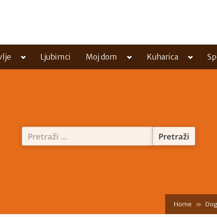
Toggle
Toggle
Toggle
vlje
Ljubimci
Moj dom
Kuharica
Sp
sub-
sub-
sub-
menu
menu
menu
Pretraži:
Home
Dog