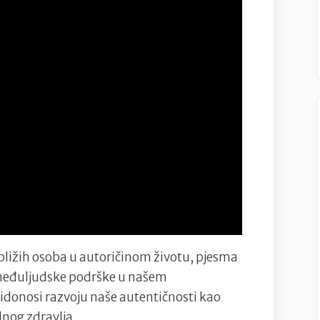
bližih osoba u autoričinom životu, pjesma
ti međuljudske podrške u našem
donosi razvoju naše autentičnosti kao
lnog zdravlja.