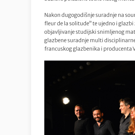
Nakon dugogodišnje suradnje na sou
fleur de la solitude” te ujedno i glaz
objavljivanje studijski snimljenog ma
glazbene suradnje multi disciplinarn
francuskog glazbenika i producenta 