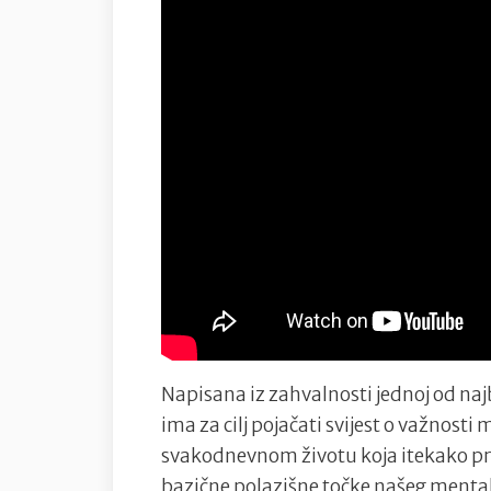
Napisana iz zahvalnosti jednoj od naj
ima za cilj pojačati svijest o važnos
svakodnevnom životu koja itekako pri
bazične polazišne točke našeg menta