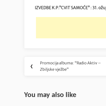
IZVEDBE K.P.”CVIT SAMOĆE” : 31. ožuj
Navigacija
Promocija albuma: “Radio Aktiv –
Previous
❮
objava
Zbiljske vježbe”
Post:
You may also like