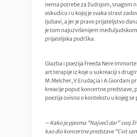
nema potrebe za žudnjom, snagom ni 
oskudicu i u kojoj je svaka strast zadov
ljubavi, a jer je pravo prijateljstvo d
je tom najuzvišenijem međuljudskom 
prijateljska podrška.
Glazba i poezija Freeda Nere Immortel
art terapije iz koje u sukreaciji s d
M.Melcher, V.Erudaçia i A.Giordani pr
kreacije poput koncertne predstave, pod
poezija ovisno o kontekstu u kojeg se 
– Kako je pjesma “Najveći dar” svoj ži
kao dio koncertne predstave “Cvit sam