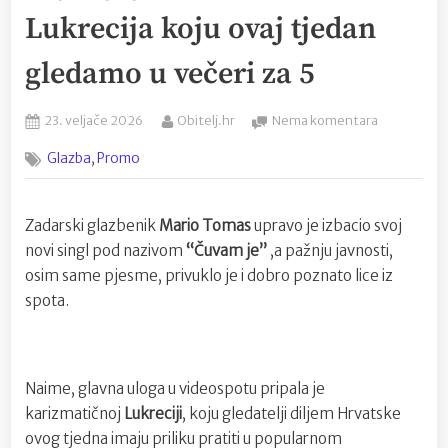
Lukrecija koju ovaj tjedan
gledamo u večeri za 5
Posted
By
na
23. veljače 2026
Obitelj.hr
Nema komentara
on
Mario
,
Glazba
Promo
Tomas
objavio
novi
Zadarski glazbenik
Mario Tomas
upravo je izbacio svoj
singl
“Čuvam
novi singl pod nazivom
“Čuvam je”
,a pažnju javnosti,
je”,
osim same pjesme, privuklo je i dobro poznato lice iz
a
spota.
u
spotu
se
pojavljuje
Naime, glavna uloga u videospotu pripala je
miss
karizmatičnoj
Lukreciji
, koju gledatelji diljem Hrvatske
fitness-
a
ovog tjedna imaju priliku pratiti u popularnom