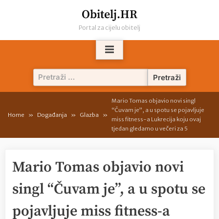
Skip
Obitelj.HR
to
Portal za cijelu obitelj
content
Pretraži:
Mario Tomas objavio novi singl
“Čuvam je”, a u spotu se pojavljuje
Home
Događanja
Glazba
miss fitness-a Lukrecija koju ovaj
tjedan gledamo u večeri za 5
Mario Tomas objavio novi
singl “Čuvam je”, a u spotu se
pojavljuje miss fitness-a