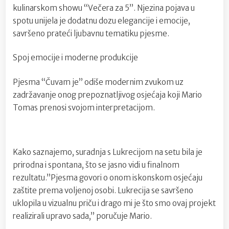
Lukrecija
kulinarskom showu “Večera za 5”. Njezina pojava u
koju
spotu unijela je dodatnu dozu elegancije i emocije,
ovaj
savršeno prateći ljubavnu tematiku pjesme.
tjedan
gledamo
Spoj emocije i moderne produkcije
u
večeri
za
Pjesma “Čuvam je” odiše modernim zvukom uz
5
zadržavanje onog prepoznatljivog osjećaja koji Mario
Tomas prenosi svojom interpretacijom.
Kako saznajemo, suradnja s Lukrecijom na setu bila je
prirodna i spontana, što se jasno vidi u finalnom
rezultatu.”Pjesma govori o onom iskonskom osjećaju
zaštite prema voljenoj osobi. Lukrecija se savršeno
uklopila u vizualnu priču i drago mi je što smo ovaj projekt
realizirali upravo sada,” poručuje Mario.