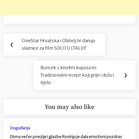
Navigacija
CineStar Hrvatska i Obitelj.hr daruju
Previous
❮
objava
ulaznice za film SOLO U ITALIJI!
Post:
Buncek s kiselim kupusom:
Next
Tradicionalni recept koji grije i dušu i
❯
Post:
tijelo
You may also like
Događanja
Divna večer poezije i glazbe Rovinju je dala emotivni pozdrav