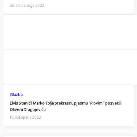
26. studenoga 2022
Glazba
Elvis Stanić i Marko Tolja prekrasnu pjesmu “Plovim” posvetili
Oliveru Dragojeviću
18. listopada 2022