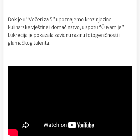
Dok je u “Večeri za 5” upoznajemo kroz njezine
kulinarske vještine i domaćinstvo, u spotu “Čuvam je”
Lukrecija je pokazala zavidnu razinu fotogeničnosti i
glumačkog talenta.