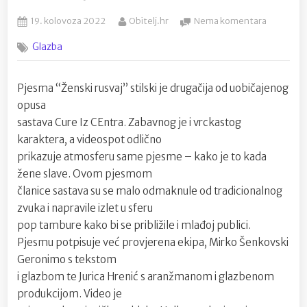
Posted
By
na
19. kolovoza 2022
Obitelj.hr
Nema komentara
on
Cure Iz CE
Glazba
pjesmu
za
Zlatne
Pjesma “Ženski rusvaj” stilski je drugačija od uobičajenog
žice
opusa
Slavonije
sastava Cure Iz CEntra. Zabavnog je i vrckastog
karaktera, a videospot odlično
prikazuje atmosferu same pjesme – kako je to kada
žene slave. Ovom pjesmom
članice sastava su se malo odmaknule od tradicionalnog
zvuka i napravile izlet u sferu
pop tambure kako bi se približile i mlađoj publici.
Pjesmu potpisuje već provjerena ekipa, Mirko Šenkovski
Geronimo s tekstom
i glazbom te Jurica Hrenić s aranžmanom i glazbenom
produkcijom. Video je