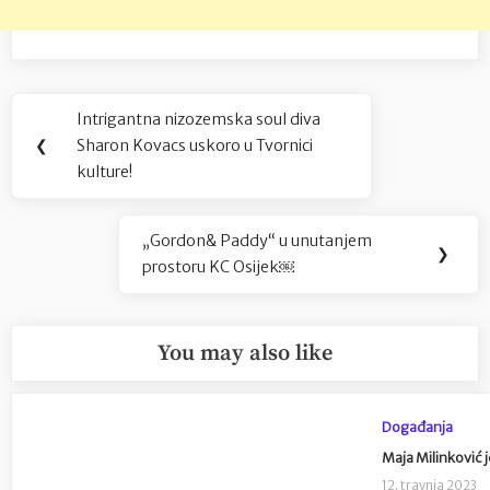
Navigacija
Intrigantna nizozemska soul diva
Previous
objava
❮
Sharon Kovacs uskoro u Tvornici
Post:
kulture!
„Gordon& Paddy“ u unutanjem
Next
❯
prostoru KC Osijek￼
Post:
You may also like
Događanja
Maja Milinković 
12. travnja 2023