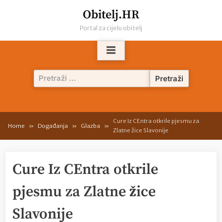
Skip
Obitelj.HR
to
Portal za cijelu obitelj
content
Pretraži:
Cure Iz CEntra otkrile pjesmu za
Home
Događanja
Glazba
Zlatne žice Slavonije
Cure Iz CEntra otkrile
pjesmu za Zlatne žice
Slavonije