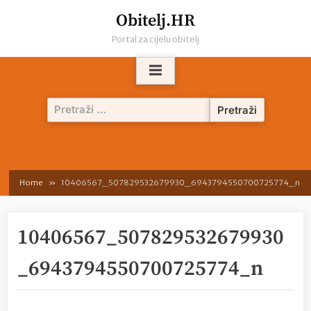
Skip
Obitelj.HR
to
Portal za cijelu obitelj
content
Pretraži:
Home
10406567_507829532679930_6943794550700725774_n
10406567_507829532679930
_6943794550700725774_n