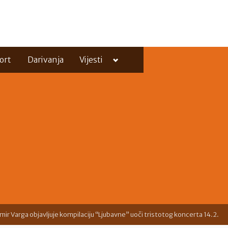
Toggle
ort
Darivanja
Vijesti
sub-
menu
Toggle
sub-
menu
mir Varga objavljuje kompilaciju “Ljubavne” uoči tristotog koncerta 14.2.