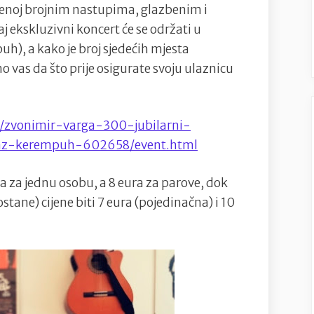
ćenoj brojnim nastupima, glazbenim i
j ekskluzivni koncert će se održati u
uh), a kako je broj sjedećih mjesta
o vas da što prije osigurate svoju ulaznicu
e/zvonimir-varga-300-jubilarni-
laz-kerempuh-602658/event.html
ra za jednu osobu, a 8 eura za parove, dok
stane) cijene biti 7 eura (pojedinačna) i 10