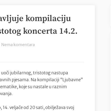
avljuje kompilaciju
stotog koncerta 14.2.
na
Nema komentara
Zvonimir
Varga
objavljuje
kompilaciju
uoči jubilarnog, tristotog nastupa
“Ljubavne”
ubavnih pjesama. Na kompilaciji “Ljubavne”
uoči
tematike, koje su nastale u raznim
tristotog
ovanja.
koncerta
14.2.
. veljače od 20 sati, obilježava svoj