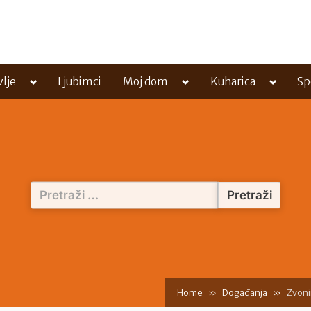
Toggle
Toggle
Toggle
vlje
Ljubimci
Moj dom
Kuharica
Sp
sub-
sub-
sub-
menu
menu
menu
Pretraži:
Home
Događanja
Zvoni