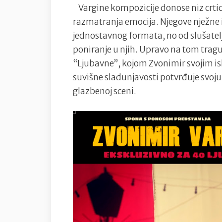
Vargine kompozicije donose niz crtica
razmatranja emocija. Njegove nježne 
jednostavnog formata, no od slušatel
poniranje u njih. Upravo na tom tragu 
“Ljubavne”, kojom Zvonimir svojim i
suvišne sladunjavosti potvrđuje svoju
glazbenoj sceni.