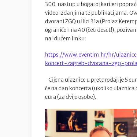
300. nastup u bogatoj karijeri popra
video izdanjima te publikacijama. Ova
dvorani ZGQ u Ilici 31a (Prolaz Keremp
ograničen na 40 (četrdeset!), pozivam
na idućem linku:
https://www.eventim.hr/hr/ulaznic
koncert-zagreb-dvorana-zgq-pro
Cijena ulaznice u pretprodaji je 5 eu
će na dan koncerta (ukoliko ulaznica o
eura (za dvije osobe).