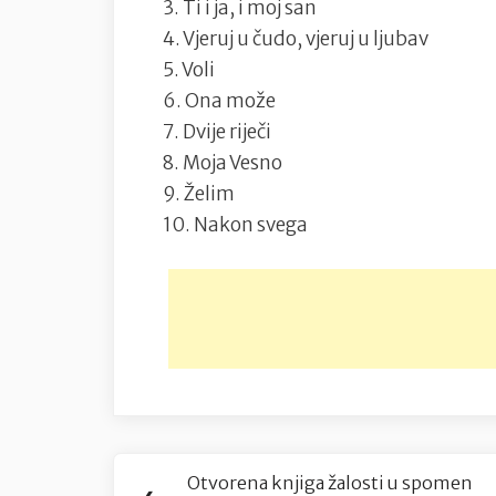
3. Ti i ja, i moj san
4. Vjeruj u čudo, vjeruj u ljubav
5. Voli
6. Ona može
7. Dvije riječi
8. Moja Vesno
9. Želim
10. Nakon svega
Navigacija
Otvorena knjiga žalosti u spomen
Previous