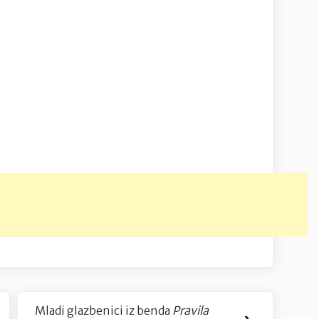
Mladi glazbenici iz benda
Pravila
Next