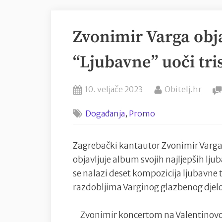
Zvonimir Varga obj
“Ljubavne” uoči tri
Posted
By
10. veljače 2023
Obitelj.hr
on
,
Događanja
Promo
Zagrebački kantautor Zvonimir Varga 
objavljuje album svojih najljepših lj
se nalazi deset kompozicija ljubavne 
razdobljima Varginog glazbenog djel
Zvonimir koncertom na Valentinovo, 14