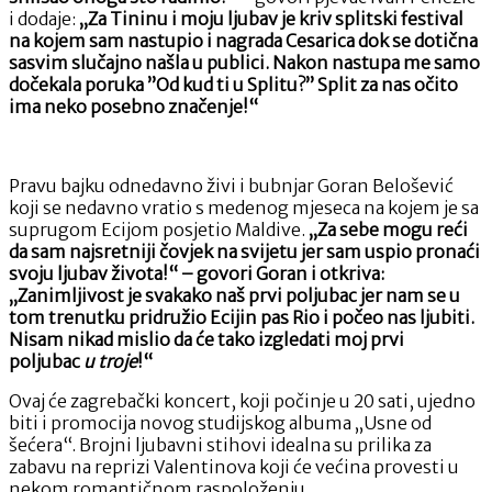
i dodaje:
„Za Tininu i moju ljubav je kriv splitski festival
na kojem sam nastupio i nagrada Cesarica dok se dotična
sasvim slučajno našla u publici. Nakon nastupa me samo
dočekala poruka ”Od kud ti u Splitu?” Split za nas očito
ima neko posebno značenje!“
Pravu bajku odnedavno živi i bubnjar Goran Belošević
koji se nedavno vratio s medenog mjeseca na kojem je sa
suprugom Ecijom posjetio Maldive.
„Za sebe mogu reći
da sam najsretniji čovjek na svijetu jer sam uspio pronaći
svoju ljubav života!“ – govori Goran i otkriva:
„Zanimljivost je svakako naš prvi poljubac jer nam se u
tom trenutku pridružio Ecijin pas Rio i počeo nas ljubiti.
Nisam nikad mislio da će tako izgledati moj prvi
poljubac
u troje
!“
Ovaj će zagrebački koncert, koji počinje u 20 sati, ujedno
biti i promocija novog studijskog albuma „Usne od
šećera“. Brojni ljubavni stihovi idealna su prilika za
zabavu na reprizi Valentinova koji će većina provesti u
nekom romantičnom raspoloženju.