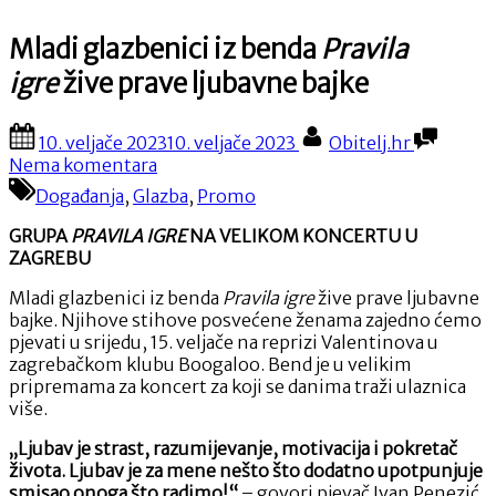
Mladi glazbenici iz benda
Pravila
igre
žive prave ljubavne bajke
Posted
By
10. veljače 2023
10. veljače 2023
Obitelj.hr
on
na
Nema komentara
Mladi
Događanja
,
Glazba
,
Promo
glazbenici
iz
GRUPA
PRAVILA IGRE
NA VELIKOM KONCERTU U
benda
Pravila
ZAGREBU
igre
žive
prave
Mladi glazbenici iz benda
Pravila igre
žive prave ljubavne
ljubavne
bajke. Njihove stihove posvećene ženama zajedno ćemo
bajke
pjevati u srijedu, 15. veljače na reprizi Valentinova u
zagrebačkom klubu Boogaloo. Bend je u velikim
pripremama za koncert za koji se danima traži ulaznica
više.
„Ljubav je strast, razumijevanje, motivacija i pokretač
života. Ljubav je za mene nešto što dodatno upotpunjuje
smisao onoga što radimo!“
– govori pjevač Ivan Penezić