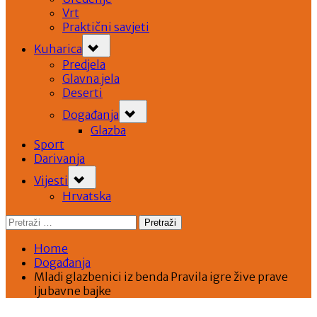
Vrt
Praktični savjeti
Toggle
Kuharica
sub-
menu
Predjela
Glavna jela
Deserti
Toggle
Događanja
sub-
menu
Glazba
Sport
Darivanja
Toggle
Vijesti
sub-
menu
Hrvatska
Pretraži:
Home
Događanja
Mladi glazbenici iz benda Pravila igre žive prave
ljubavne bajke