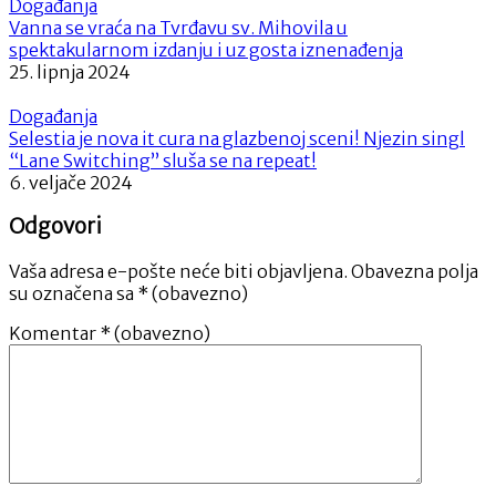
Događanja
Vanna se vraća na Tvrđavu sv. Mihovila u
spektakularnom izdanju i uz gosta iznenađenja
25. lipnja 2024
Događanja
Selestia je nova it cura na glazbenoj sceni! Njezin singl
“Lane Switching” sluša se na repeat!
6. veljače 2024
Odgovori
Vaša adresa e-pošte neće biti objavljena.
Obavezna polja
su označena sa
* (obavezno)
Komentar
* (obavezno)