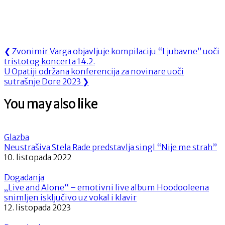
Navigacija
Previous
❮
Zvonimir Varga objavljuje kompilaciju “Ljubavne” uoči
Post:
tristotog koncerta 14.2.
objava
Next
U Opatiji održana konferencija za novinare uoči
Post:
sutrašnje Dore 2023
❯
You may also like
Glazba
Neustrašiva Stela Rade predstavlja singl “Nije me strah”
10. listopada 2022
Događanja
„Live and Alone“ – emotivni live album Hoodooleena
snimljen isključivo uz vokal i klavir
12. listopada 2023