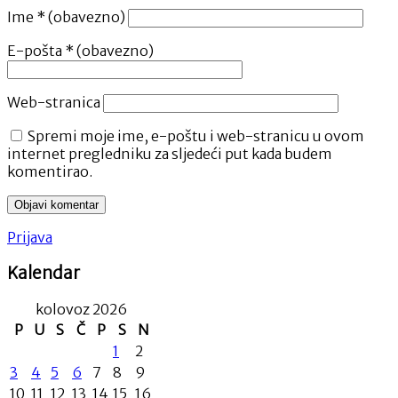
Ime
* (obavezno)
E-pošta
* (obavezno)
Web-stranica
Spremi moje ime, e-poštu i web-stranicu u ovom
internet pregledniku za sljedeći put kada budem
komentirao.
Prijava
Kalendar
kolovoz 2026
P
U
S
Č
P
S
N
1
2
3
4
5
6
7
8
9
10
11
12
13
14
15
16