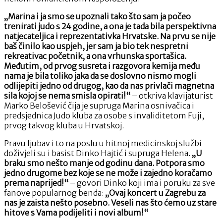
„Marina i ja smo se upoznali tako što sam ja počeo
trenirati judo s 24 godine, a ona je tada bila perspektivna
natjecateljica i reprezentativka Hrvatske. Na prvu se nije
baš činilo kao uspjeh, jer sam ja bio tek nespretni
rekreativac početnik, a ona vrhunska sportašica.
Međutim, od prvog susreta i razgovora kemija među
nama je bila toliko jaka da se doslovno nismo mogli
odlijepiti jedno od drugog, kao da nas privlači magnetna
sila kojoj se nema smisla opirati!“
– otkriva klavijaturist
Marko Belošević čija je supruga Marina osnivačica i
predsjednica Judo kluba za osobe s invaliditetom Fuji,
prvog takvog kluba u Hrvatskoj.
Pravu ljubav i to na poslu u hitnoj medicinskoj službi
doživjeli su i basist Dinko Hajtić i supruga Helena.
„
U
braku smo nešto manje od godinu dana. Potpora smo
jedno drugome bez koje se ne može i zajedno koračamo
prema naprijed!“
– govori Dinko koji ima i poruku za sve
fanove popularnog benda:
„Ovaj koncert u Zagrebu za
nas je zaista nešto posebno. Veseli nas što ćemo uz stare
hitove s Vama podijeliti i novi album!“