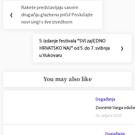
Navigacija
Rakete predstavljaju sasvim
Previous
objava
❮
drugačiju glazbenu priču! Poslušajte
Post:
novi singl s live izvedbom
5. izdanje festivala “SVI zaJEDNO
Next
HRVATSKO NAJ” od 5. do 7. svibnja
❯
Post:
u Vukovaru
You may also like
Događanja
Zvonimir Varga oduše
16. veljače 2023
Događanja