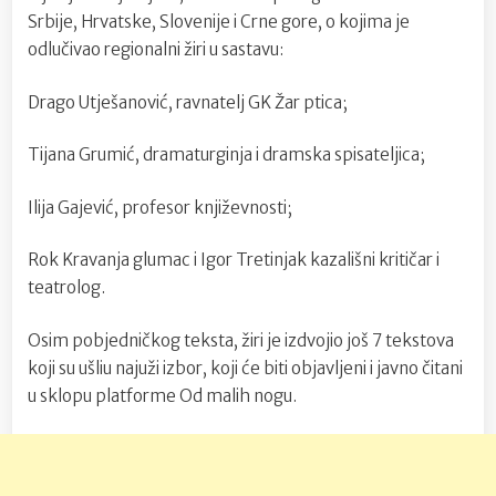
Srbije, Hrvatske, Slovenije i Crne gore, o kojima je
odlučivao regionalni žiri u sastavu:
Drago Utješanović, ravnatelj GK Žar ptica;
Tijana Grumić, dramaturginja i dramska spisateljica;
Ilija Gajević, profesor književnosti;
Rok Kravanja glumac i Igor Tretinjak kazališni kritičar i
teatrolog.
Osim pobjedničkog teksta, žiri je izdvojio još 7 tekstova
koji su ušliu najuži izbor, koji će biti objavljeni i javno čitani
u sklopu platforme Od malih nogu.