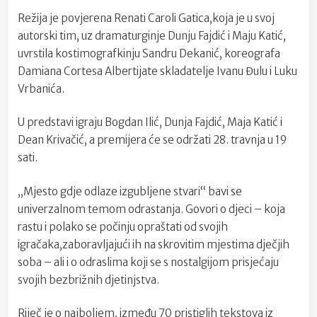
Režija je povjerena Renati Caroli Gatica,koja je u svoj
autorski tim, uz dramaturginje Dunju Fajdić i Maju Katić,
uvrstila kostimografkinju Sandru Dekanić, koreografa
Damiana Cortesa Albertijate skladatelje Ivanu Đulu i Luku
Vrbanića.
U predstavi igraju Bogdan Ilić, Dunja Fajdić, Maja Katić i
Dean Krivačić, a premijera će se održati 28. travnja u 19
sati.
,,Mjesto gdje odlaze izgubljene stvari“ bavi se
univerzalnom temom odrastanja. Govori o djeci – koja
rastu i polako se počinju opraštati od svojih
igračaka,zaboravljajući ih na skrovitim mjestima dječjih
soba – ali i o odraslima koji se s nostalgijom prisjećaju
svojih bezbrižnih djetinjstva.
Riječ je o najboljem, između 70 pristiglih tekstova iz