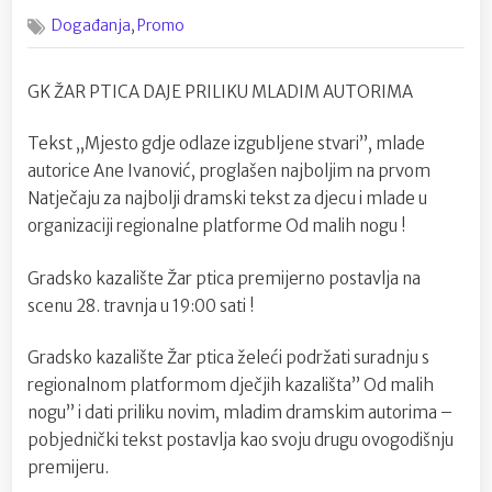
on
Nova
,
Događanja
Promo
predstava
u
kazalištu
GK ŽAR PTICA DAJE PRILIKU MLADIM AUTORIMA
”
Žar
Tekst „Mjesto gdje odlaze izgubljene stvari”, mlade
ptica”
autorice Ane Ivanović, proglašen najboljim na prvom
Natječaju za najbolji dramski tekst za djecu i mlade u
organizaciji regionalne platforme Od malih nogu !
Gradsko kazalište Žar ptica premijerno postavlja na
scenu 28. travnja u 19:00 sati !
Gradsko kazalište Žar ptica želeći podržati suradnju s
regionalnom platformom dječjih kazališta” Od malih
nogu” i dati priliku novim, mladim dramskim autorima –
pobjednički tekst postavlja kao svoju drugu ovogodišnju
premijeru.