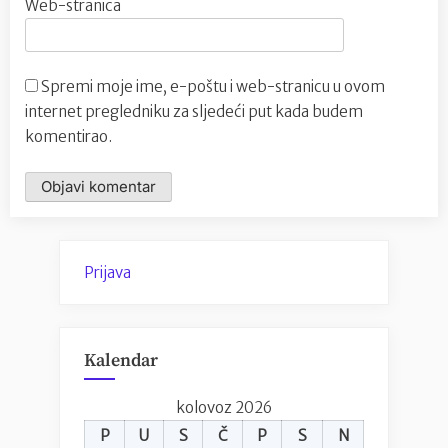
Web-stranica
Spremi moje ime, e-poštu i web-stranicu u ovom
internet pregledniku za sljedeći put kada budem
komentirao.
Prijava
Kalendar
kolovoz 2026
P
U
S
Č
P
S
N