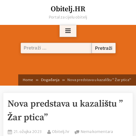
Skip
Obitelj.HR
to
Portal za cijelu obitelj
content
Pretraži:
Home
Događanja
Nova predstava u kazalištu ” Žar ptica”
Nova predstava u kazalištu ”
Žar ptica”
Posted
By
na
21. ožujka 2023
Obitelj.hr
Nema komentara