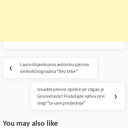
Navigacija
Laura objavila prvu autorsku pjesmu
Previous
❮
objava
simboličnognaziva “Bez tebe”
Post:
Izvadite plesne cipelice jer stigao je
Next
Groovetastic! Poslušajte njihov prvi
❯
Post:
singl “Ja sam posljednja”
You may also like