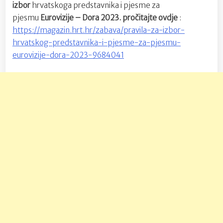
izbor
hrvatskoga predstavnika i pjesme za
pjesmu
Eurovizije – Dora 2023. pročitajte ovdje
:
https://magazin.hrt.hr/zabava/pravila-za-izbor-
hrvatskog-predstavnika-i-pjesme-za-pjesmu-
eurovizije-dora-2023-9684041