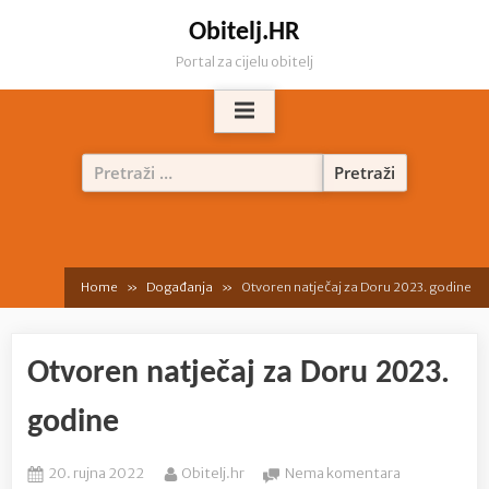
Skip
Obitelj.HR
to
Portal za cijelu obitelj
content
Pretraži:
Home
Događanja
Otvoren natječaj za Doru 2023. godine
Otvoren natječaj za Doru 2023.
godine
Posted
By
na
20. rujna 2022
Obitelj.hr
Nema komentara