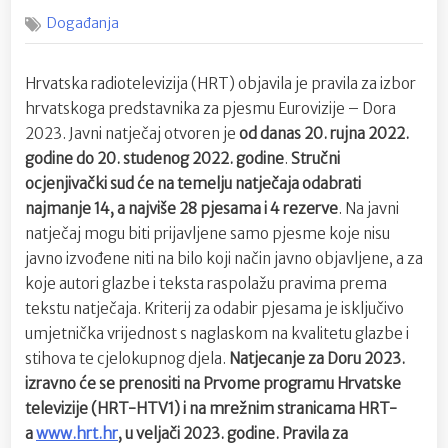
on
Otvoren
Događanja
natječaj
za
Doru
Hrvatska radiotelevizija (HRT) objavila je pravila za izbor
2023.
hrvatskoga predstavnika za pjesmu Eurovizije – Dora
godine
2023. Javni natječaj otvoren je
od danas 20. rujna 2022.
godine do 20. studenog 2022. godine
.
Stručni
ocjenjivački sud će na temelju natječaja odabrati
najmanje 14, a najviše 28 pjesama i 4 rezerve
. Na javni
natječaj mogu biti prijavljene samo pjesme koje nisu
javno izvođene niti na bilo koji način javno objavljene, a za
koje autori glazbe i teksta raspolažu pravima prema
tekstu natječaja. Kriterij za odabir pjesama je isključivo
umjetnička vrijednost s naglaskom na kvalitetu glazbe i
stihova te cjelokupnog djela.
Natjecanje za Doru 2023.
izravno će se prenositi na Prvome programu Hrvatske
televizije (HRT-HTV1) i na mrežnim stranicama HRT-
a
www.hrt.hr
, u veljači 2023. godine.
Pravila za