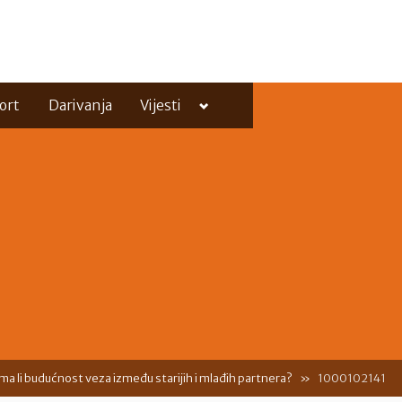
Toggle
ort
Darivanja
Vijesti
sub-
menu
Toggle
sub-
menu
Ima li budućnost veza između starijih i mlađih partnera?
1000102141