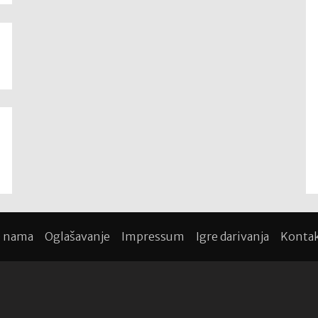
 nama
Oglašavanje
Impressum
Igre darivanja
Konta