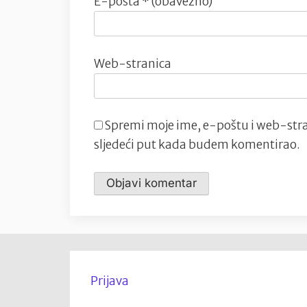
E-pošta
* (obavezno)
Web-stranica
Spremi moje ime, e-poštu i web-stra
sljedeći put kada budem komentirao.
Prijava