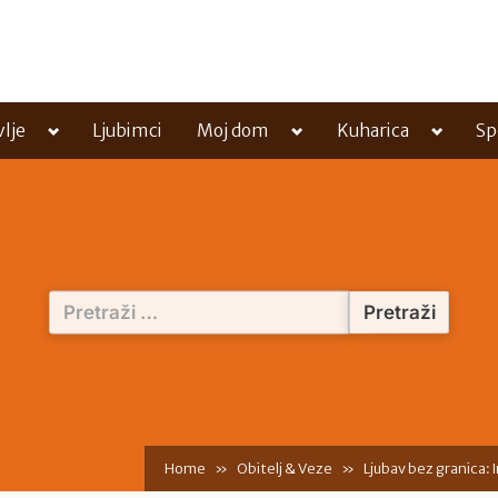
Toggle
Toggle
Toggle
vlje
Ljubimci
Moj dom
Kuharica
Sp
sub-
sub-
sub-
menu
menu
menu
Pretraži:
Home
Obitelj & Veze
Ljubav bez granica: 