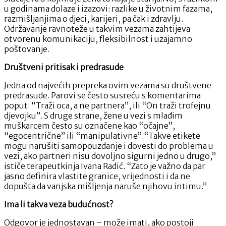
u godinama dolaze i izazovi: razlike u životnim fazama,
razmišljanjima o djeci, karijeri, pa čak i zdravlju.
Održavanje ravnoteže u takvim vezama zahtijeva
otvorenu komunikaciju, fleksibilnost i uzajamno
poštovanje.
Društveni pritisak i predrasude
Jedna od najvećih prepreka ovim vezama su društvene
predrasude. Parovi se često susreću s komentarima
poput: “Traži oca, a ne partnera”, ili “On traži trofejnu
djevojku”. S druge strane, žene u vezi s mlađim
muškarcem često su označene kao “očajne”,
“egocentrične” ili “manipulativne”.“Takve etikete
mogu narušiti samopouzdanje i dovesti do problema u
vezi, ako partneri nisu dovoljno sigurni jedno u drugo,”
ističe terapeutkinja Ivana Radić. “Zato je važno da par
jasno definira vlastite granice, vrijednosti i da ne
dopušta da vanjska mišljenja naruše njihovu intimu.”
Ima li takva veza budućnost?
Odgovor je jednostavan – može imati, ako postoji