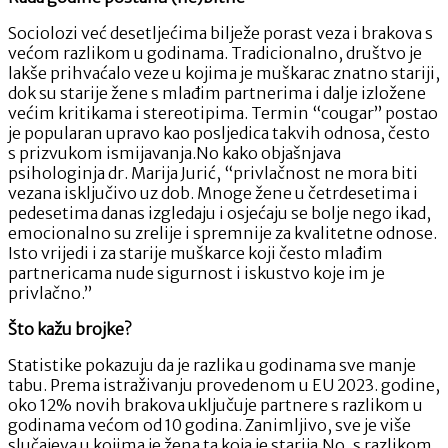
Sociolozi već desetljećima bilježe porast veza i brakova s
većom razlikom u godinama. Tradicionalno, društvo je
lakše prihvaćalo veze u kojima je muškarac znatno stariji,
dok su starije žene s mlađim partnerima i dalje izložene
većim kritikama i stereotipima. Termin “cougar” postao
je popularan upravo kao posljedica takvih odnosa, često
s prizvukom ismijavanja.No kako objašnjava
psihologinja dr. Marija Jurić, “privlačnost ne mora biti
vezana isključivo uz dob. Mnoge žene u četrdesetima i
pedesetima danas izgledaju i osjećaju se bolje nego ikad,
emocionalno su zrelije i spremnije za kvalitetne odnose.
Isto vrijedi i za starije muškarce koji često mlađim
partnericama nude sigurnost i iskustvo koje im je
privlačno.”
Što kažu brojke?
Statistike pokazuju da je razlika u godinama sve manje
tabu. Prema istraživanju provedenom u EU 2023. godine,
oko 12% novih brakova uključuje partnere s razlikom u
godinama većom od 10 godina. Zanimljivo, sve je više
slučajeva u kojima je žena ta koja je starija.No, s razlikom