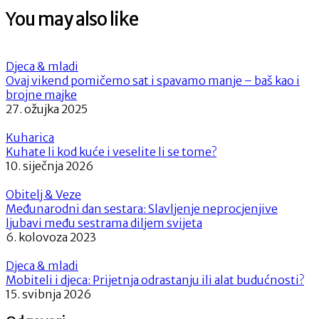
Post:
You may also like
Djeca & mladi
Ovaj vikend pomičemo sat i spavamo manje – baš kao i
brojne majke
27. ožujka 2025
Kuharica
Kuhate li kod kuće i veselite li se tome?
10. siječnja 2026
Obitelj & Veze
Međunarodni dan sestara: Slavljenje neprocjenjive
ljubavi među sestrama diljem svijeta
6. kolovoza 2023
Djeca & mladi
Mobiteli i djeca: Prijetnja odrastanju ili alat budućnosti?
15. svibnja 2026