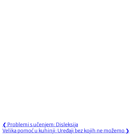
Navigacija
Previous
❮
Problemi s učenjem: Disleksija
Next
Post:
Velika pomoć u kuhinji: Uređaji bez kojih ne možemo
❯
objava