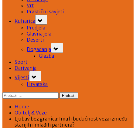
Vrt
Praktični savjeti
Toggle
Kuharica
sub-
menu
Predjela
Glavna jela
Deserti
Toggle
Događanja
sub-
menu
Glazba
Sport
Darivanja
Toggle
Vijesti
sub-
menu
Hrvatska
Pretraži:
Home
Obitelj & Veze
Ljubav bez granica: Ima li budućnost veza između
starijih i mlađih partnera?