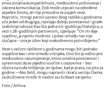
emocionalna kompatibilnost, međusobno poštovanje i
iskrena komunikacija. Dob može utjecati na određene
aspekte života, ali nije presudna za uspjeh veze.
Naprotiv, mnogi parovi upravo zbog razlike u godinama
uče jedan od drugoga, razvijaju dublju povezanost i grade
stabilnije odnose.Kao što jedna 46-godišnja čitateljica, u
vezi s 28-godišnjim partnerom, izjavljuje: “On mi daje
svježinu, ja njemu mudrost. Ljubav između nas nije
slučajna – ona je izbor koji svakodnevno potvrđujemo.”
Veze s većom razlikom u godinama mogu biti jednako
uspješne kao i one između vršnjaka. Ono što je važno jest
međusobno razumijevanje, emocionalna povezanost i
spremnost da se zajedno suočite s izazovima – bez
obzira na tuđa mišljenja. Jer ljubav, kad je prava, ne pita za
godine.—Ako želiš, mogu napraviti i kraću verziju članka
za društvene mreže ili naslov za clickbait varijantu.
Foto / Arhiva