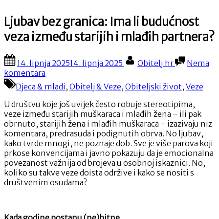
Ljubav bez granica: Ima li budućnost
veza između starijih i mlađih partnera?
Posted
By
14. lipnja 2025
14. lipnja 2025
Obitelj.hr
Nema
on
na
komentara
Ljubav
Djeca & mladi
,
Obitelj & Veze
,
Obiteljski život
,
Veze
bez
granica:
U društvu koje još uvijek često robuje stereotipima,
Ima
veze između starijih muškaraca i mlađih žena – ili pak
li
obrnuto, starijih žena i mlađih muškaraca – izazivaju niz
budućnost
komentara, predrasuda i podignutih obrva. No ljubav,
veza
kako tvrde mnogi, ne poznaje dob. Sve je više parova koji
između
prkose konvencijama i javno pokazuju da je emocionalna
starijih
povezanost važnija od brojeva u osobnoj iskaznici. No,
i
koliko su takve veze doista održive i kako se nositi s
mlađih
društvenim osudama?
partnera?
Kada godine postanu (ne)bitne