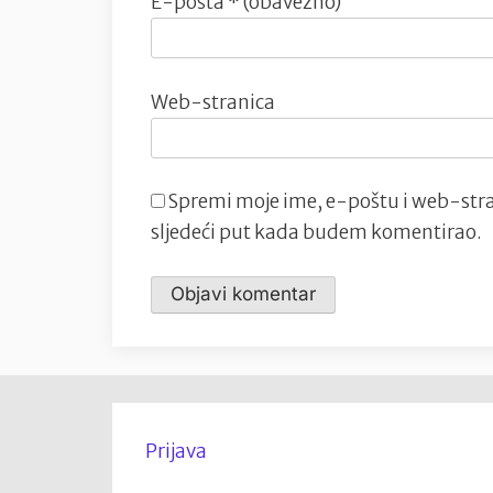
E-pošta
* (obavezno)
Web-stranica
Spremi moje ime, e-poštu i web-stra
sljedeći put kada budem komentirao.
Prijava