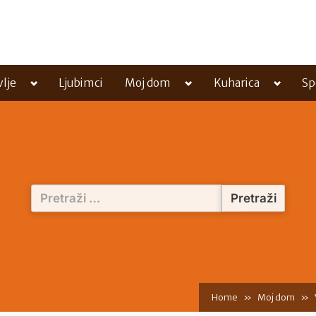
Toggle
Toggle
Toggle
vlje
Ljubimci
Moj dom
Kuharica
Sp
sub-
sub-
sub-
menu
menu
menu
Pretraži:
Home
Moj dom