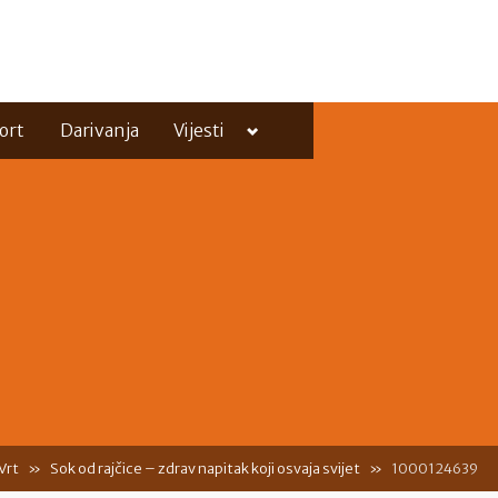
Toggle
ort
Darivanja
Vijesti
sub-
menu
Toggle
sub-
menu
Vrt
Sok od rajčice – zdrav napitak koji osvaja svijet
1000124639