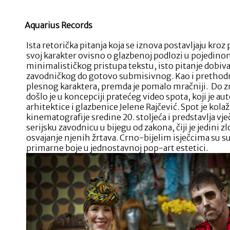
u
“Zločinu”
Aquarius Records
Ista retorička pitanja koja se iznova postavljaju kroz
svoj karakter ovisno o glazbenoj podlozi u pojedi
minimalističkog pristupa tekstu, isto pitanje dobiv
zavodničkog do gotovo submisivnog. Kao i prethodni 
plesnog karaktera, premda je pomalo mračniji. Do z
došlo je u koncepciji pratećeg video spota, koji je au
arhitektice i glazbenice Jelene Rajčević. Spot je ko
kinematografije sredine 20. stoljeća i predstavlja v
serijsku zavodnicu u bijegu od zakona, čiji je jedini
osvajanje njenih žrtava. Crno-bijelim isječcima su s
primarne boje u jednostavnoj pop-art estetici.