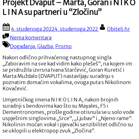
Projekt Dvaput – Marta, Goran i N I K O
L I N A su partneri u “Zločinu”
Posted
By
4. studenoga 2022
4. studenoga 2022
Obitelj.hr
on
na
Nema komentara
Projekt
Događanja
,
Glazba
,
Promo
Dvaput
–
Nakon odlično prihvaćenog nastupnog singla
Marta,
„Zaboravim na sve kad vidim kako plešeš“, na kojem im
Goran
se pridružila izvrsna Ivana Starčević, Goran Kuretić i
i
Marta Muždalo (DVAPUT) nastavljaju suradnju s
N
poznatim domaćim vokalima, ovoga puta s Nikolinom
I
Kovačević.
K
O
Umjetničkog imena N I K O L I N A, nakon brojnih
L
suradnji s bendovima kao što su Mayales, F5 i
I
Dementronomes, prošle godine otisnula se u solo vode
N
uspješnim singlovima „Srce“, „Ljubav“ i „Njeno rame“.
A
Nikolinin moćan vokal i pjevački senzibilitet odlično su
su
se uklopili u elektropop zvuk „Zločina“.
partneri