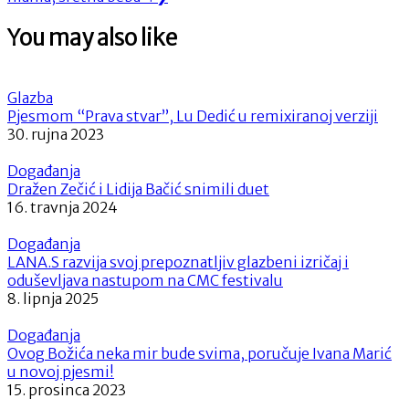
You may also like
Glazba
Pjesmom “Prava stvar”, Lu Dedić u remixiranoj verziji
30. rujna 2023
Događanja
Dražen Zečić i Lidija Bačić snimili duet
16. travnja 2024
Događanja
LANA.S razvija svoj prepoznatljiv glazbeni izričaj i
oduševljava nastupom na CMC festivalu
8. lipnja 2025
Događanja
Ovog Božića neka mir bude svima, poručuje Ivana Marić
u novoj pjesmi!
15. prosinca 2023