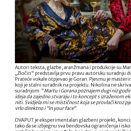
Autori teksta, glazbe, aranžmana i produkcije su Mar
„Zločin“ predstavlja prvu pravu autorsku suradnju 
Prateće vokale otpjevao je Goran. Pjesmu je masterir
koji je stalni suradnik na projektu. Nikolina ne skri
suradnjom: “
Martu i Gorana poznajem dugi niz godin
ideja da zajedno stvaraju i to koncept s izraženom
niti. Svidjela mi se mističnost koja se provlači kroz pj
vrlo direktno i “in your face
“.
DVAPUT je eksperimentalan glazbeni projekt, koncipi
tako da se izbjegnu sva bendovska ograničenja i iskor