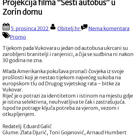
Projekcija filma “Šesti autobus” u
Zorin domu
Posted
By
na
5. prosinca 2022
Obitelj.hr
Nema komentara
on
Pro
Promo
fil
“Še
Tijekom pada Vukovara u jedan od autobusa ukrcani su
au
zarobljeni branitelji i ranjenici, a čija se sudbina ni nakon
u
30 godina ne zna.
Zor
do
Mlada Amerikanka pokušava pronaći čovjeka iz svoje
prošlosti koji je nestao tijekom najvećeg sukoba na
europskom tlu od Drugog svjetskog rata – bitke za
Vukovar.
Riječ je o potrazi za identitetom i istinom na mjestu gdje
je istina selektivna, neuhvatljiva te čak i zastrašujuća.
Ispod te potrage ključa potreba za vjerom, vezom i
otkupljenjem.
Redatelj: Eduard Galić
Glume: Zlata Djurić, Toni Gojanović, Arnaud Humbert