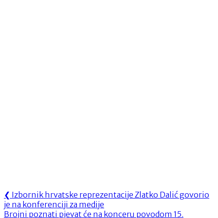
Navigacija
Previous
❮
Izbornik hrvatske reprezentacije Zlatko Dalić govorio
Post:
je na konferenciji za medije
objava
Next
Brojni poznati pjevat će na konceru povodom 15.