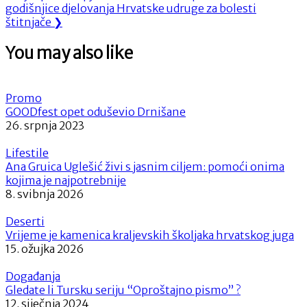
Post:
godišnjice djelovanja Hrvatske udruge za bolesti
štitnjače
❯
You may also like
Promo
GOODfest opet oduševio Drnišane
26. srpnja 2023
Lifestile
Ana Gruica Uglešić živi s jasnim ciljem: pomoći onima
kojima je najpotrebnije
8. svibnja 2026
Deserti
Vrijeme je kamenica kraljevskih školjaka hrvatskog juga
15. ožujka 2026
Događanja
Gledate li Tursku seriju “Oproštajno pismo” ?
12. siječnja 2024