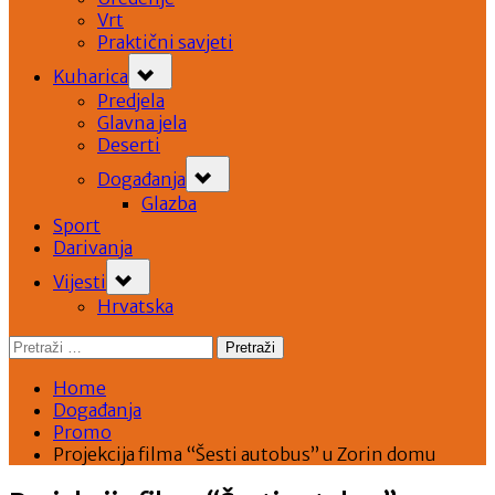
Vrt
Praktični savjeti
Toggle
Kuharica
sub-
menu
Predjela
Glavna jela
Deserti
Toggle
Događanja
sub-
menu
Glazba
Sport
Darivanja
Toggle
Vijesti
sub-
menu
Hrvatska
Pretraži:
Home
Događanja
Promo
Projekcija filma “Šesti autobus” u Zorin domu