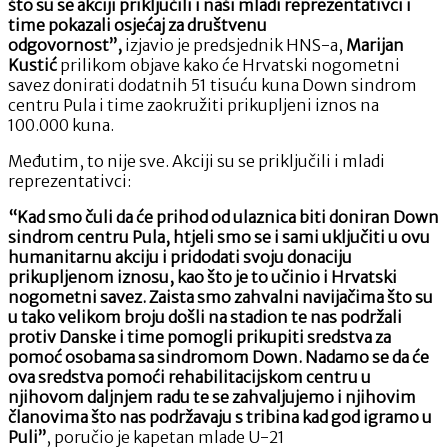
što su se akciji priključili i naši mladi reprezentativci i
time pokazali osjećaj za društvenu
odgovornost”,
izjavio je predsjednik HNS-a,
Marijan
Kustić
prilikom objave kako će Hrvatski nogometni
savez donirati dodatnih 51 tisuću kuna Down sindrom
centru Pula i time zaokružiti prikupljeni iznos na
100.000 kuna.
Međutim, to nije sve. Akciji su se priključili i mladi
reprezentativci:
“Kad smo čuli da će prihod od ulaznica biti doniran Down
sindrom centru Pula, htjeli smo se i sami uključiti u ovu
humanitarnu akciju i pridodati svoju donaciju
prikupljenom iznosu, kao što je to učinio i Hrvatski
nogometni savez. Zaista smo zahvalni navijačima što su
u tako velikom broju došli na stadion te nas podržali
protiv Danske i time pomogli prikupiti sredstva za
pomoć osobama sa sindromom Down. Nadamo se da će
ova sredstva pomoći rehabilitacijskom centru u
njihovom daljnjem radu te se zahvaljujemo i njihovim
članovima što nas podržavaju s tribina kad god igramo u
Puli”
, poručio je kapetan mlade U-21