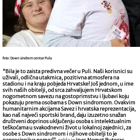
foto: Down sindrom centar Pula
“Bila je to zaista predivna večer u Puli. Naši korisnici su
uživali, odlična utakmica, pozitivna atmosfera na
stadionu i na kraju pobjeda Hrvatske! Još jednom, u ime
svih naših obitelji, od srca zahvaljujem Hrvatskom
nogometnom savezu na gostoprimstvu i ljubavi koju
pokazuju prema osobama s Down sindromom. Ovakvim
humanitarnim akcijama Savez i hrvatska reprezentacija,
kao naš najveći sportski brand, daju izuzetno snažan
društveni doprinos uključenju osoba s intelektualnim
teškoćama u svakodnevni život u lokalnoj zajednici, za
osobe s Down sindromom i njihove obitelji to je
neprocjenjiva pomoć”
, rekla je
Ines Nemet Butorac
,