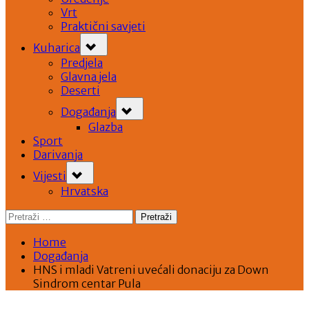
Vrt
Praktični savjeti
Toggle
Kuharica
sub-
menu
Predjela
Glavna jela
Deserti
Toggle
Događanja
sub-
menu
Glazba
Sport
Darivanja
Toggle
Vijesti
sub-
menu
Hrvatska
Pretraži:
Home
Događanja
HNS i mladi Vatreni uvećali donaciju za Down
Sindrom centar Pula