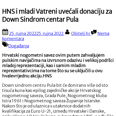
HNS i mladi Vatreni uvećali donaciju za
Down Sindrom centar Pula
Posted
By
25. rujna 2022
25. rujna 2022
Obitelj.hr
Nema
on
na
komentara
HNS
Događanja
i
mladi
Hrvatski nogometni savez ovim putem zahvaljujem
Vatreni
pulskim navijačima na izvrsnom odazivu i velikoj podršci
uvećali
mladoj reprezentaciji, kao i samim mladim
donaciju
reprezentativcima na tome što su se uključili u ovu
za
hvalevrijednu akciju.HNS
Down
Sindrom
Down sindrom centru Pula bit će donirano više od sto
centar
tisuća kuna kao epilog zajedničke akcije Hrvatskog
Pula
nogometnog saveza, Grada Pule, Nogometnog kluba
Istra 1961 i Nogometnog saveza Županije Istarske.
Nakon što je od ulaznica s utakmice dodatnih
kvalifikacija za Euro U-21, između Hrvatske i Danske,