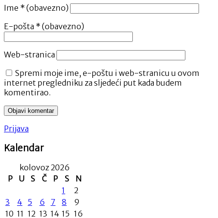
Ime
* (obavezno)
E-pošta
* (obavezno)
Web-stranica
Spremi moje ime, e-poštu i web-stranicu u ovom
internet pregledniku za sljedeći put kada budem
komentirao.
Prijava
Kalendar
kolovoz 2026
P
U
S
Č
P
S
N
1
2
3
4
5
6
7
8
9
10
11
12
13
14
15
16