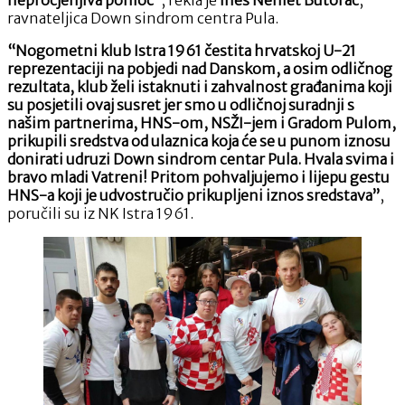
ravnateljica Down sindrom centra Pula.
“Nogometni klub Istra 1961 čestita hrvatskoj U-21
reprezentaciji na pobjedi nad Danskom, a osim odličnog
rezultata, klub želi istaknuti i zahvalnost građanima koji
su posjetili ovaj susret jer smo u odličnoj suradnji s
našim partnerima, HNS-om, NSŽI-jem i Gradom Pulom,
prikupili sredstva od ulaznica koja će se u punom iznosu
donirati udruzi Down sindrom centar Pula. Hvala svima i
bravo mladi Vatreni! Pritom pohvaljujemo i lijepu gestu
HNS-a koji je udvostručio prikupljeni iznos sredstava”
,
poručili su iz NK Istra 1961.