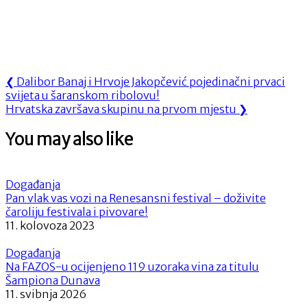
Navigacija
Previous
❮
Dalibor Banaj i Hrvoje Jakopčević pojedinačni prvaci
Post:
svijeta u šaranskom ribolovu!
objava
Next
Hrvatska završava skupinu na prvom mjestu
❯
Post:
You may also like
Događanja
Pan vlak vas vozi na Renesansni festival – doživite
čaroliju festivala i pivovare!
11. kolovoza 2023
Događanja
Na FAZOS-u ocijenjeno 119 uzoraka vina za titulu
Šampiona Dunava
11. svibnja 2026