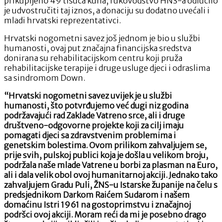
prikupljeno 49 tisuća kuna, rukovodstvo HNS-a odlučilo
je udvostručiti taj iznos, a donaciju su dodatno uvećali i
mladi hrvatski reprezentativci.
Hrvatski nogometni savez još jednom je bio u službi
humanosti, ovaj put značajna financijska sredstva
donirana su rehabilitacijskom centru koji pruža
rehabilitacijske terapije i druge usluge djeci i odraslima
sa sindromom Down.
“Hrvatski nogometni savez uvijek je u službi
humanosti, što potvrđujemo već dugi niz godina
podržavajući rad Zaklade Vatreno srce, ali i druge
društveno-odgovorne projekte koji za cilj imaju
pomagati djeci sa zdravstvenim problemima i
genetskim bolestima. Ovom prilikom zahvaljujem se,
prije svih, pulskoj publici koja je došla u velikom broju,
podržala naše mlade Vatrene u borbi za plasman na Euro,
ali i dala velik obol ovoj humanitarnoj akciji. Jednako tako
zahvaljujem Gradu Puli, ŽNS-u Istarske županije na čelu s
predsjednikom Darkom Raićem Sudarom i našem
domaćinu Istri 1961 na gostoprimstvu i značajnoj
podršci ovoj akciji. Moram reći da mi je posebno drago