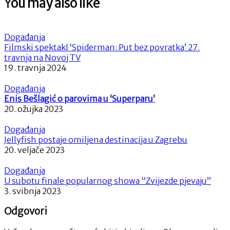
You may also like
Događanja
Filmski spektakl ‘Spiderman: Put bez povratka’ 27.
travnja na Novoj TV
19. travnja 2024
Događanja
Enis Bešlagić o parovima u ‘Superparu’
20. ožujka 2023
Događanja
Jellyfish postaje omiljena destinacija u Zagrebu
20. veljače 2023
Događanja
U subotu finale popularnog showa “Zvijezde pjevaju”
3. svibnja 2023
Odgovori