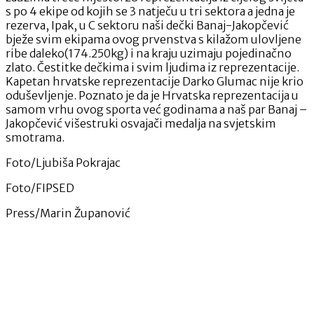
s po 4 ekipe od kojih se 3 natječu u tri sektora a jedna je
rezerva, Ipak, u C sektoru naši dečki Banaj-Jakopčević
bježe svim ekipama ovog prvenstva s kilažom ulovljene
ribe daleko(174.250kg) i na kraju uzimaju pojedinačno
zlato. Čestitke dečkima i svim ljudima iz reprezentacije.
Kapetan hrvatske reprezentacije Darko Glumac nije krio
oduševljenje. Poznato je da je Hrvatska reprezentacija u
samom vrhu ovog sporta već godinama a naš par Banaj –
Jakopčević višestruki osvajači medalja na svjetskim
smotrama.
Foto/Ljubiša Pokrajac
Foto/FIPSED
Press/Marin Županović