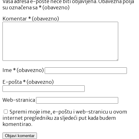
Vaša adresa e-pošte neće biti objavljena.
Obavezna polja
su označena sa
* (obavezno)
Komentar
* (obavezno)
Ime
* (obavezno)
E-pošta
* (obavezno)
Web-stranica
Spremi moje ime, e-poštu i web-stranicu u ovom
internet pregledniku za sljedeći put kada budem
komentirao.