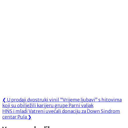
Navigacija
Previous
❮
U prodaji dvostruki vinil “Vrijeme ljubavi” s hitovima
Post:
koji su obilježili karijeru grupe Parni valjak
objava
Next
HNS i mladi Vatreni uvećali donaciju za Down Sindrom
Post:
centar Pula
❯