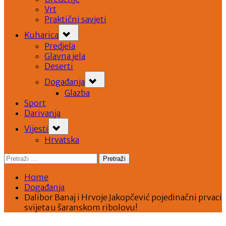
Vrt
Praktični savjeti
Toggle
Kuharica
sub-
menu
Predjela
Glavna jela
Deserti
Toggle
Događanja
sub-
menu
Glazba
Sport
Darivanja
Toggle
Vijesti
sub-
menu
Hrvatska
Pretraži:
Home
Događanja
Dalibor Banaj i Hrvoje Jakopčević pojedinačni prvaci
svijeta u šaranskom ribolovu!