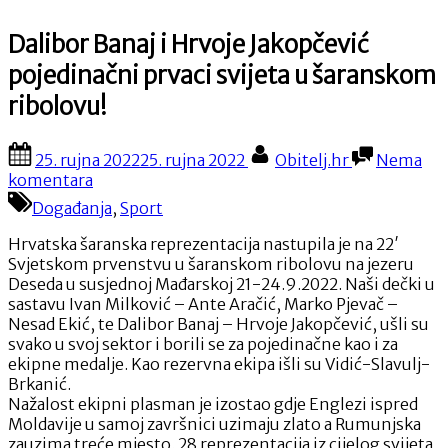
Dalibor Banaj i Hrvoje Jakopčević
pojedinačni prvaci svijeta u šaranskom
ribolovu!
Posted
By
25. rujna 2022
25. rujna 2022
Obitelj.hr
Nema
on
na
komentara
Dalibor
Događanja
,
Sport
Banaj
i
Hrvatska šaranska reprezentacija nastupila je na 22′
Hrvoje
Svjetskom prvenstvu u šaranskom ribolovu na jezeru
Jakopčević
Deseda u susjednoj Mađarskoj 21-24.9.2022. Naši dečki u
pojedinačni
sastavu Ivan Milković – Ante Aračić, Marko Pjevač –
prvaci
Nesad Ekić, te Dalibor Banaj – Hrvoje Jakopčević, ušli su
svijeta
svako u svoj sektor i borili se za pojedinačne kao i za
u
ekipne medalje. Kao rezervna ekipa išli su Vidić-Slavulj-
šaranskom
Brkanić.
ribolovu!
Nažalost ekipni plasman je izostao gdje Englezi ispred
Moldavije u samoj završnici uzimaju zlato a Rumunjska
zauzima treće mjesto. 28 reprezentacija iz cijelog svijeta